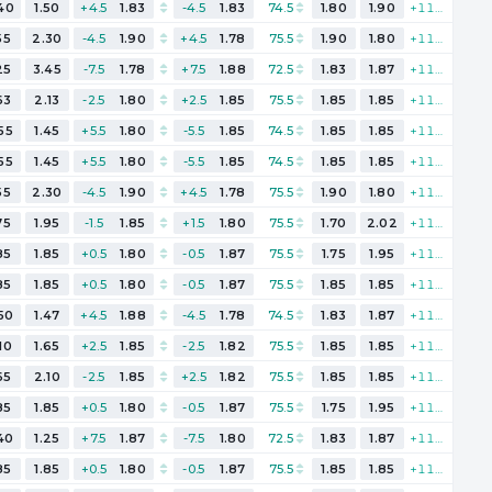
40
1.50
+4.5
1.83
-4.5
1.83
74.5
1.80
1.90
+111
55
2.30
-4.5
1.90
+4.5
1.78
75.5
1.90
1.80
+111
25
3.45
-7.5
1.78
+7.5
1.88
72.5
1.83
1.87
+111
63
2.13
-2.5
1.80
+2.5
1.85
75.5
1.85
1.85
+111
55
1.45
+5.5
1.80
-5.5
1.85
74.5
1.85
1.85
+111
55
1.45
+5.5
1.80
-5.5
1.85
74.5
1.85
1.85
+111
55
2.30
-4.5
1.90
+4.5
1.78
75.5
1.90
1.80
+111
75
1.95
-1.5
1.85
+1.5
1.80
75.5
1.70
2.02
+111
85
1.85
+0.5
1.80
-0.5
1.87
75.5
1.75
1.95
+111
85
1.85
+0.5
1.80
-0.5
1.87
75.5
1.85
1.85
+111
50
1.47
+4.5
1.88
-4.5
1.78
74.5
1.83
1.87
+111
10
1.65
+2.5
1.85
-2.5
1.82
75.5
1.85
1.85
+111
65
2.10
-2.5
1.85
+2.5
1.82
75.5
1.85
1.85
+111
85
1.85
+0.5
1.80
-0.5
1.87
75.5
1.75
1.95
+111
40
1.25
+7.5
1.87
-7.5
1.80
72.5
1.83
1.87
+111
85
1.85
+0.5
1.80
-0.5
1.87
75.5
1.85
1.85
+111