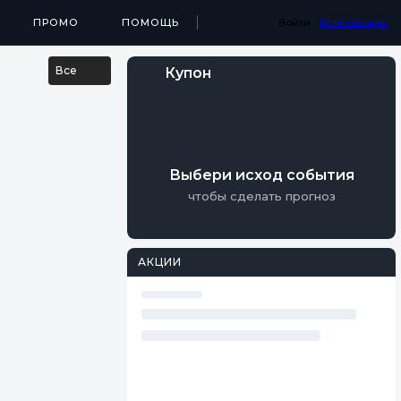
...
МЕДИА
ПРОМО
ПРИЛОЖЕНИЯ
ПОМОЩЬ
РЕЗУЛЬТАТЫ
Войти
Регистрация
Все
Купон
Выбери исход события
чтобы сделать прогноз
АКЦИИ