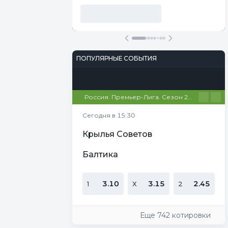
ПОПУЛЯРНЫЕ СОБЫТИЯ
Футбол
Киберспорт
Теннис
Настольный теннис
Баскетбол
Россия. Премьер-Лига. Сезон 26/27
Сегодня в 15:30
Крылья Советов
Балтика
3.10
3.15
2.45
1
Х
2
Еще 742 котировки