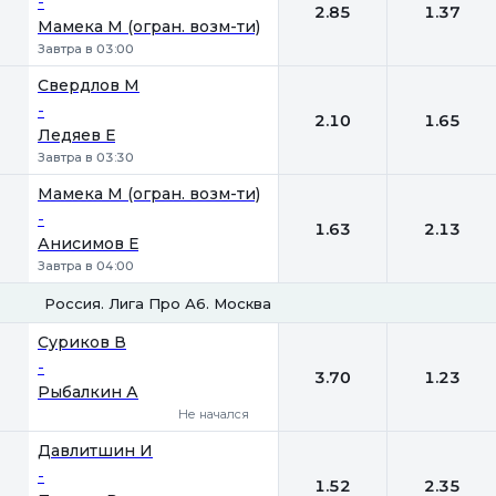
-
2.85
1.37
Мамека М (огран. возм-ти)
Завтра в 03:00
Свердлов М
-
2.10
1.65
Ледяев Е
Завтра в 03:30
Мамека М (огран. возм-ти)
-
1.63
2.13
Анисимов Е
Завтра в 04:00
Россия. Лига Про А6. Москва
1
2
Суриков В
-
3.70
1.23
Рыбалкин А
Не начался
Давлитшин И
-
1.52
2.35