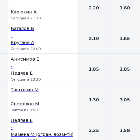
-
2.20
1.60
Карюхин А
Сегодня в 21:30
Баталов В
-
2.10
1.65
Круглов А
Сегодня в 22:00
Анисимов Е
-
1.85
1.85
Ледяев Е
Сегодня в 23:30
Талтыкин М
-
1.30
3.05
Свердлов М
Завтра в 00:00
Ледяев Е
-
2.25
1.58
Мамека М (огран. возм-ти)