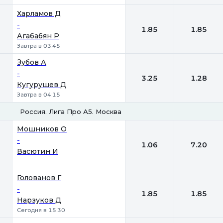
Харламов Д
-
1.85
1.85
Агабабян Р
Завтра в 03:45
Зубов А
-
3.25
1.28
Кугурушев Д
Завтра в 04:15
Россия. Лига Про А5. Москва
1
2
Мошников О
-
1.06
7.20
Васютин И
Голованов Г
-
1.85
1.85
Нарзуков Д
Сегодня в 15:30