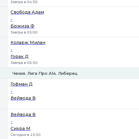
Завтра в 04:30
Свобода Адам
-
Бржиза Ф
Завтра в 05:00
Коларж Милан
-
Горак Д
Завтра в 05:30
Чехия. Лига Про А14. Либерец
1
2
Гофман Д
-
Вейвода В
Вейвода В
-
Сихра М
Сегодня в 15:00