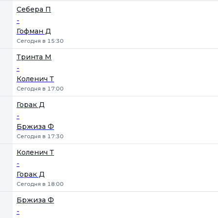
Себера П
-
Гофман Д
Сегодня в 15:30
Тринта М
-
Коленич Т
Сегодня в 17:00
Горак Д
-
Бржиза Ф
Сегодня в 17:30
Коленич Т
-
Горак Д
Сегодня в 18:00
Бржиза Ф
-