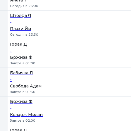
Яната Т
Сегодня в 23:00
Штолфа Я
-
Плахи Йи
Сегодня в 23:30
Горак Д
-
Бржиза Ф
Завтра в 01:00
Бабичка Л
-
Свобода Адам
Завтра в 01:30
Бржиза Ф
-
Коларж Милан
Завтра в 02:00
Горак Д