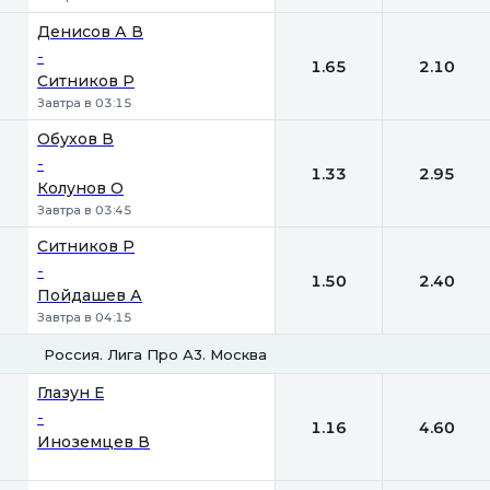
Денисов А В
-
1.65
2.10
Ситников Р
Завтра в 03:15
Обухов В
-
1.33
2.95
Колунов О
Завтра в 03:45
Ситников Р
-
1.50
2.40
Пойдашев А
Завтра в 04:15
Россия. Лига Про А3. Москва
1
2
Глазун Е
-
1.16
4.60
Иноземцев В