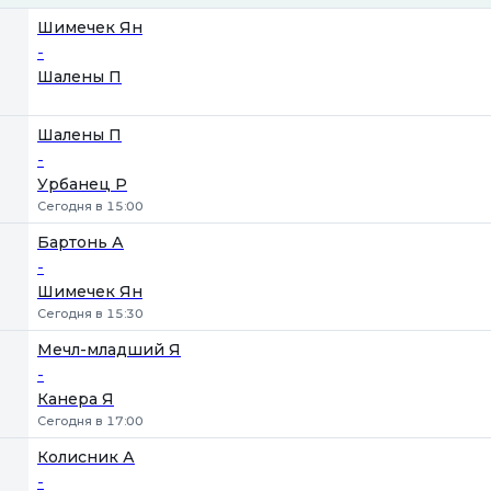
1
2
Шимечек Ян
-
Шалены П
Шалены П
-
Урбанец Р
Сегодня в 15:00
Бартонь А
-
Шимечек Ян
Сегодня в 15:30
Мечл-младший Я
-
Канера Я
Сегодня в 17:00
Колисник А
-