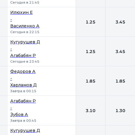
Сегодня в 21:45
Илюхин Е
-
1.25
3.45
Василенко А
Сегодня в 22:15
Кугурушев Д
-
1.25
3.45
Агабабян Р
Сегодня в 23:45
Федоров А
-
1.85
1.85
Харламов Д
Завтра в 00:15
Агабабян Р
-
3.10
1.30
Зубов А
Завтра в 00:45
Кугурушев Д