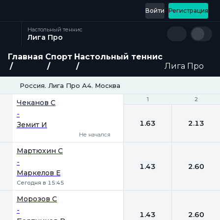
Войти
Регистрация
Настольный теннис
Лига Про
Главная
Спорт
Настольный теннис
Лига Про
Россия. Лига Про А4. Москва
1
1
2
2
Чеканов С
-
1.63
2.13
Земит И
Не начался
Мартюхин С
-
1.43
2.60
Маркелов Е
Сегодня в 15:45
Морозов С
-
1.43
2.60