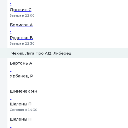
-
Дрыкин С
Завтра в 22:00
Борисов А
-
Руденко В
Завтра в 22:30
Чехия. Лига Про А12. Либерец
1
2
Бартонь А
-
Урбанец Р
Шимечек Ян
-
Шалены П
Сегодня в 14:30
Шалены П
-