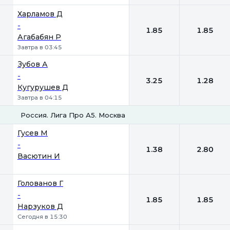
Харламов Д
-
1.85
1.85
Агабабян Р
Завтра в 03:45
Зубов А
-
3.25
1.28
Кугурушев Д
Завтра в 04:15
Россия. Лига Про А5. Москва
1
2
Гусев М
-
1.38
2.80
Васютин И
Голованов Г
-
1.85
1.85
Нарзуков Д
Сегодня в 15:30