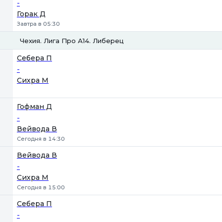
-
Горак Д
Завтра в 05:30
Чехия. Лига Про А14. Либерец
1
2
Себера П
-
Сихра М
Гофман Д
-
Вейвода В
Сегодня в 14:30
Вейвода В
-
Сихра М
Сегодня в 15:00
Себера П
-