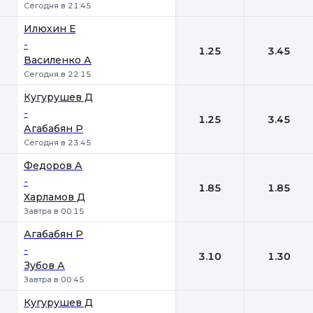
Сегодня в 21:45
Илюхин Е
-
1.25
3.45
Василенко А
Сегодня в 22:15
Кугурушев Д
-
1.25
3.45
Агабабян Р
Сегодня в 23:45
Федоров А
-
1.85
1.85
Харламов Д
Завтра в 00:15
Агабабян Р
-
3.10
1.30
Зубов А
Завтра в 00:45
Кугурушев Д