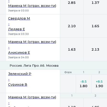
-
2.85
1.37
Мамека М (огран. возм-ти)
Завтра в 03:00
Свердлов М
-
2.10
1.65
Ледяев Е
Завтра в 03:30
Мамека М (огран. возм-ти)
-
1.63
2.13
Анисимов Е
Завтра в 04:00
Россия. Лига Про А6. Москва
Фора
Фора
1
1
2
2
Зеленский Р
-
-8.5
+8.5
Суриков В
1.80
1.90
1
1
2
2
Мамека М (огран. возм-ти)
-