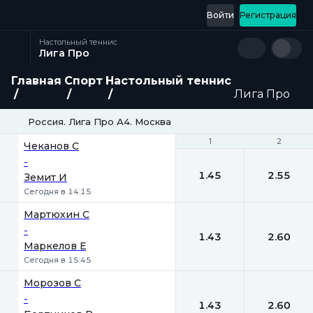
Войти
Регистрация
Настольный теннис
Лига Про
Главная
Спорт
Настольный теннис
Лига Про
Россия. Лига Про А4. Москва
1
1
2
2
Чеканов С
-
1.45
2.55
Земит И
Сегодня в 14:15
Мартюхин С
-
1.43
2.60
Маркелов Е
Сегодня в 15:45
Морозов С
-
1.43
2.60