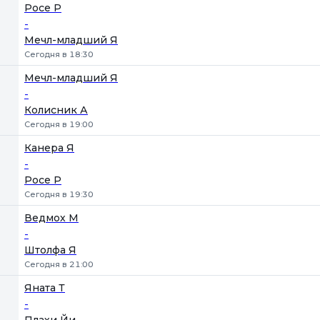
Росе Р
-
Мечл-младший Я
Сегодня в 18:30
Мечл-младший Я
-
Колисник А
Сегодня в 19:00
Канера Я
-
Росе Р
Сегодня в 19:30
Ведмох М
-
Штолфа Я
Сегодня в 21:00
Яната Т
-