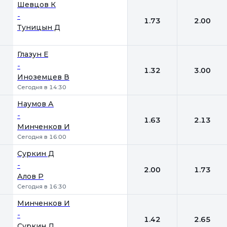
1
2
Шевцов К
-
1.73
2.00
Туницын Д
Глазун Е
-
1.32
3.00
Иноземцев В
Сегодня в 14:30
Наумов А
-
1.63
2.13
Минченков И
Сегодня в 16:00
Суркин Д
-
2.00
1.73
Алов Р
Сегодня в 16:30
Минченков И
-
1.42
2.65
Суркин Д