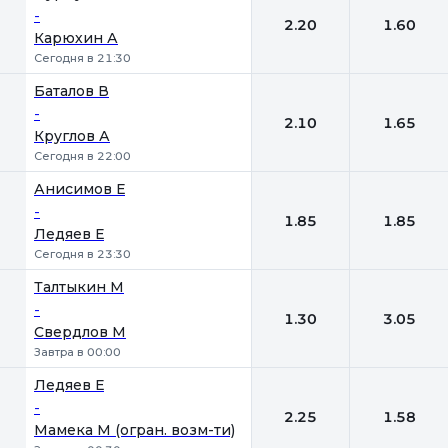
-
2.20
1.60
Карюхин А
Сегодня в 21:30
Баталов В
-
2.10
1.65
Круглов А
Сегодня в 22:00
Анисимов Е
-
1.85
1.85
Ледяев Е
Сегодня в 23:30
Талтыкин М
-
1.30
3.05
Свердлов М
Завтра в 00:00
Ледяев Е
-
2.25
1.58
Мамека М (огран. возм-ти)