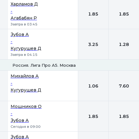
Харламов Д
-
1.85
1.85
Агабабян Р
Завтра в 03:45
Зубов А
-
3.25
1.28
Кугурушев Д
Завтра в 04:15
Россия. Лига Про А5. Москва
1
2
Михайлов А
-
1.06
7.60
Кугурушев Д
Мошников О
-
1.85
1.85
Зубов А
Сегодня в 09:00
Зубов А