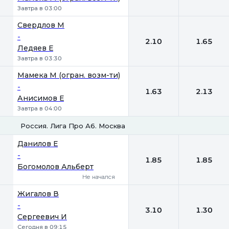
Завтра в 03:00
Свердлов М
-
2.10
1.65
Ледяев Е
Завтра в 03:30
Мамека М (огран. возм-ти)
-
1.63
2.13
Анисимов Е
Завтра в 04:00
Россия. Лига Про А6. Москва
1
2
Данилов Е
-
1.85
1.85
Богомолов Альберт
Не начался
Жигалов В
-
3.10
1.30
Сергеевич И
Сегодня в 09:15