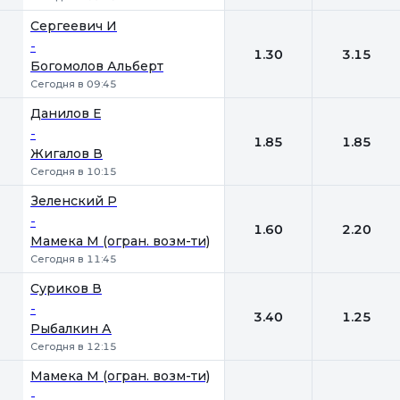
Сергеевич И
-
1.30
3.15
Богомолов Альберт
Сегодня в 09:45
Данилов Е
-
1.85
1.85
Жигалов В
Сегодня в 10:15
Зеленский Р
-
1.60
2.20
Мамека М (огран. возм-ти)
Сегодня в 11:45
Суриков В
-
3.40
1.25
Рыбалкин А
Сегодня в 12:15
Мамека М (огран. возм-ти)
-