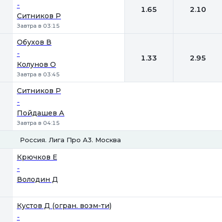
-
1.65
2.10
Ситников Р
Завтра в 03:15
Обухов В
-
1.33
2.95
Колунов О
Завтра в 03:45
Ситников Р
-
Пойдашев А
Завтра в 04:15
Россия. Лига Про А3. Москва
1
2
Крючков Е
-
Володин Д
Кустов Д (огран. возм-ти)
-