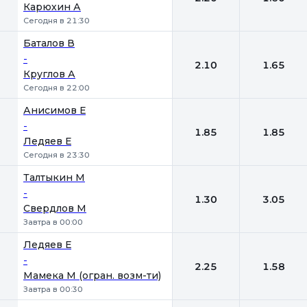
Карюхин А
Сегодня в 21:30
Баталов В
-
2.10
1.65
Круглов А
Сегодня в 22:00
Анисимов Е
-
1.85
1.85
Ледяев Е
Сегодня в 23:30
Талтыкин М
-
1.30
3.05
Свердлов М
Завтра в 00:00
Ледяев Е
-
2.25
1.58
Мамека М (огран. возм-ти)
Завтра в 00:30