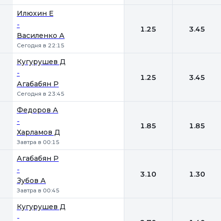
Илюхин Е
-
1.25
3.45
Василенко А
Сегодня в 22:15
Кугурушев Д
-
1.25
3.45
Агабабян Р
Сегодня в 23:45
Федоров А
-
1.85
1.85
Харламов Д
Завтра в 00:15
Агабабян Р
-
3.10
1.30
Зубов А
Завтра в 00:45
Кугурушев Д
-