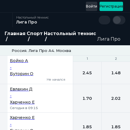
Войти
Регистрация
Настольный теннис
Лига Про
Главная
Спорт
Настольный теннис
Лига Про
Россия. Лига Про А4. Москва
1
1
2
2
Бойко А
-
2.45
1.48
Буторин О
Не начался
Евлахин Д
-
1.70
2.02
Харченко Е
Сегодня в 09:15
Харченко Е
-
1.85
1.85