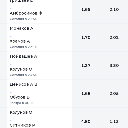
Гришаев Е
-
1.65
2.10
Амбросимов Ф
Сегодня в 21:45
Монаков А
-
1.70
2.02
Храмов А
Сегодня в 22:15
Пойдашев А
-
1.27
3.30
Колунов О
Сегодня в 23:45
Денисов А В
-
1.68
2.05
Обухов В
Завтра в 00:15
Колунов О
-
4.80
1.13
Ситников Р