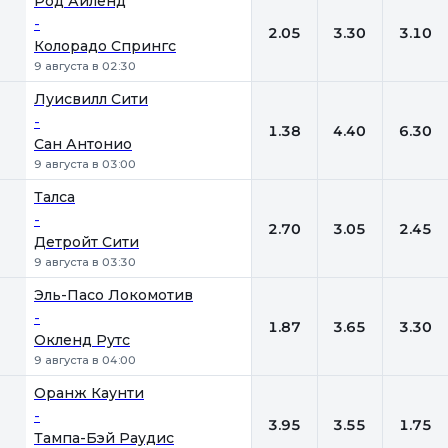
Род Айленд
-
2.05
3.30
3.10
Колорадо Спрингс
9 августа в 02:30
Луисвилл Сити
-
1.38
4.40
6.30
Сан Антонио
9 августа в 03:00
Талса
-
2.70
3.05
2.45
Детройт Сити
9 августа в 03:30
Эль-Пасо Локомотив
-
1.87
3.65
3.30
Окленд Рутс
9 августа в 04:00
Оранж Каунти
-
3.95
3.55
1.75
Тампа-Бэй Рaудис