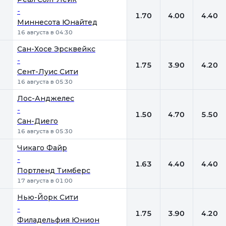
-
1.70
4.00
4.40
Миннесота Юнайтед
16 августа в 04:30
Сан-Хосе Эрсквейкс
-
1.75
3.90
4.20
Сент-Луис Сити
16 августа в 05:30
Лос-Анджелес
-
1.50
4.70
5.50
Сан-Диего
16 августа в 05:30
Чикаго Файр
-
1.63
4.40
4.40
Портленд Тимберс
17 августа в 01:00
Нью-Йорк Сити
-
1.75
3.90
4.20
Филадельфия Юнион