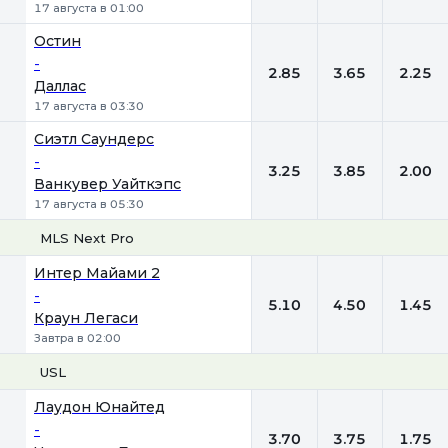
17 августа в 01:00
Остин
-
2.85
3.65
2.25
Даллас
17 августа в 03:30
Сиэтл Саундерс
-
3.25
3.85
2.00
Ванкувер Уайткэпс
17 августа в 05:30
MLS Next Pro
1
Х
2
Интер Майами 2
-
5.10
4.50
1.45
Краун Легаси
Завтра в 02:00
USL
1
Х
2
Лаудон Юнайтед
-
3.70
3.75
1.75