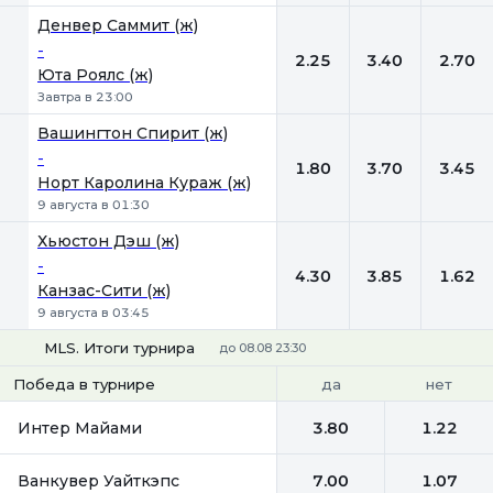
Денвер Саммит (ж)
-
2.25
3.40
2.70
Юта Роялс (ж)
Завтра в 23:00
Вашингтон Спирит (ж)
-
1.80
3.70
3.45
Норт Каролина Кураж (ж)
9 августа в 01:30
Хьюстон Дэш (ж)
-
4.30
3.85
1.62
Канзас-Сити (ж)
9 августа в 03:45
MLS. Итоги турнира
до 08.08 23:30
да
нет
Победа в турнире
Интер Майами
3.80
1.22
Ванкувер Уайткэпс
7.00
1.07