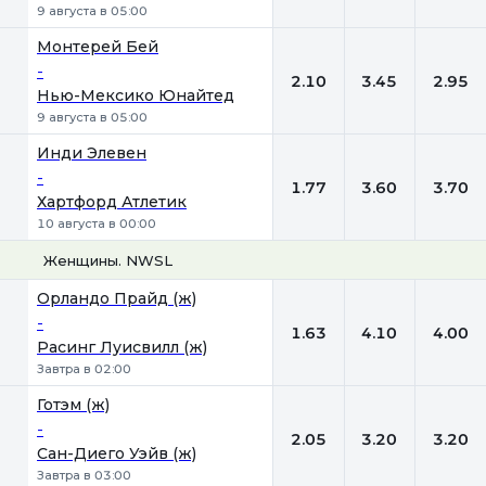
9 августа в 05:00
Монтерей Бей
-
2.10
3.45
2.95
Нью-Мексико Юнайтед
9 августа в 05:00
Инди Элевен
-
1.77
3.60
3.70
Хартфорд Атлетик
10 августа в 00:00
Женщины. NWSL
1
Х
2
Орландо Прайд (ж)
-
1.63
4.10
4.00
Расинг Луисвилл (ж)
Завтра в 02:00
Готэм (ж)
-
2.05
3.20
3.20
Сан-Диего Уэйв (ж)
Завтра в 03:00