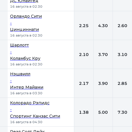
ДС Юнайтед
16 августа в 02:30
Орландо Сити
-
2.25
4.30
2.60
Цинциннати
16 августа в 02:30
Шарлотт
-
2.10
3.70
3.10
Коламбус Кру
16 августа в 02:30
Нэшвилл
-
2.17
3.90
2.85
Интер Майами
16 августа в 03:30
Колорадо Рэпидс
-
1.38
5.00
7.30
Спортинг Канзас Сити
16 августа в 04:30
Реал Солт Лейк