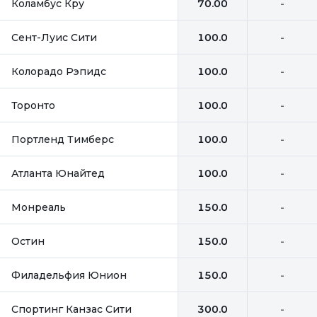
Коламбус Кру
70.00
-
Сент-Луис Сити
100.0
-
Колорадо Рэпидс
100.0
-
Торонто
100.0
-
Портленд Тимберс
100.0
-
Атланта Юнайтед
100.0
-
Монреаль
150.0
-
Остин
150.0
-
Филадельфия Юнион
150.0
-
Спортинг Канзас Сити
300.0
-