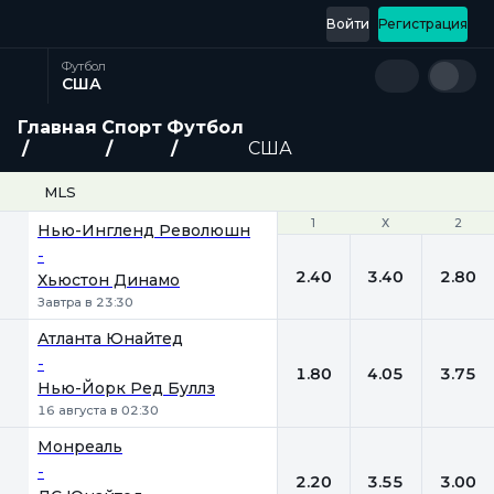
Войти
Регистрация
Футбол
США
Главная
Спорт
Футбол
США
MLS
1
1
Х
Х
2
2
Нью-Ингленд Революшн
-
2.40
3.40
2.80
Хьюстон Динамо
Завтра в 23:30
Атланта Юнайтед
-
1.80
4.05
3.75
Нью-Йорк Ред Буллз
16 августа в 02:30
Монреаль
-
2.20
3.55
3.00