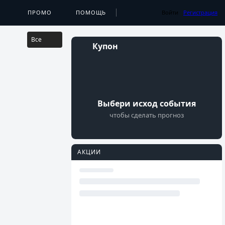
...
А
ПРИЛОЖЕНИЯ
ПРОМО
ПОМОЩЬ
РЕЗУЛЬТАТЫ
Войти
Регистрация
Все
Купон
Выбери исход события
чтобы сделать прогноз
АКЦИИ