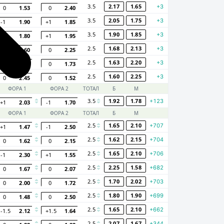
3.5
2.17
1.65
+3
0
1.53
0
2.40
3.5
2.05
1.75
+3
-1
1.90
+1
1.85
3.5
1.90
1.85
+3
-1
1.80
+1
1.95
2.5
1.68
2.13
+3
0
1.60
0
2.25
2.5
1.63
2.20
+3
0
2.05
0
1.73
2.5
1.60
2.25
+3
0
2.45
0
1.52
ФОРА 1
ФОРА 2
ТОТАЛ
Б
М
3.5
1.92
1.78
+123
+1
2.03
-1
1.70
ФОРА 1
ФОРА 2
ТОТАЛ
Б
М
2.5
1.65
2.10
+707
+1
1.47
-1
2.50
2.5
1.62
2.15
+704
0
1.62
0
2.15
2.5
1.65
2.10
+706
-1
2.30
+1
1.55
2.5
2.25
1.58
+682
0
1.67
0
2.07
2.5
1.70
2.02
+703
0
2.00
0
1.72
2.5
1.80
1.90
+699
0
1.48
0
2.50
2.5
1.65
2.10
+662
-1.5
2.12
+1.5
1.64
2.5
2.07
1.67
+344