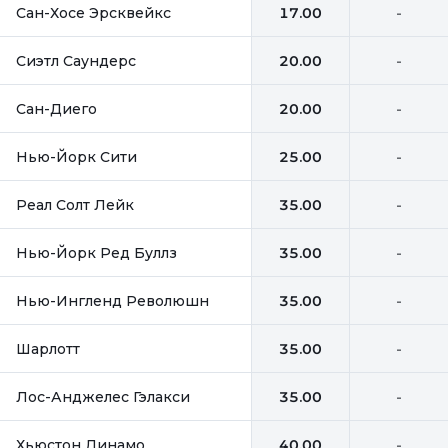
Сан-Хосе Эрсквейкс
17.00
-
Сиэтл Саундерс
20.00
-
Сан-Диего
20.00
-
Нью-Йорк Сити
25.00
-
Реал Солт Лейк
35.00
-
Нью-Йорк Ред Буллз
35.00
-
Нью-Ингленд Революшн
35.00
-
Шарлотт
35.00
-
Лос-Анджелес Гэлакси
35.00
-
Хьюстон Динамо
40.00
-