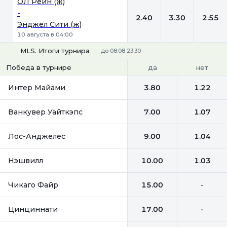
ОЛ Рейн (ж)
-
2.40
3.30
2.55
Энджел Сити (ж)
10 августа в 04:00
MLS. Итоги турнира
до 08.08 23:30
да
нет
Победа в турнире
Интер Майами
3.80
1.22
Ванкувер Уайткэпс
7.00
1.07
Лос-Анджелес
9.00
1.04
Нэшвилл
10.00
1.03
Чикаго Файр
15.00
-
Цинциннати
17.00
-