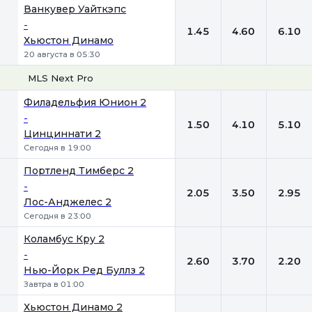
Ванкувер Уайткэпс
-
1.45
4.60
6.10
Хьюстон Динамо
20 августа в 05:30
MLS Next Pro
1
Х
2
Филадельфия Юнион 2
-
1.50
4.10
5.10
Цинциннати 2
Сегодня в 19:00
Портленд Тимберс 2
-
2.05
3.50
2.95
Лос-Анджелес 2
Сегодня в 23:00
Коламбус Кру 2
-
2.60
3.70
2.20
Нью-Йорк Ред Буллз 2
Завтра в 01:00
Хьюстон Динамо 2