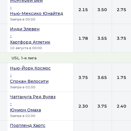
Монтерей Бей
-
2.15
3.50
2.75
Нью-Мексико Юнайтед
Завтра в 05:00
Инди Элевен
-
1.78
3.55
3.75
Хартфорд Атлетик
10 августа в 00:00
USL. 1-я лига
1
Х
2
Нью-Йорк Космос
-
3.75
3.65
1.75
Спокан Велосити
Завтра в 02:00
Чаттануга Ред Вулвз
-
2.30
3.75
2.40
Юнион Омаха
Завтра в 02:00
Портленд Хартс