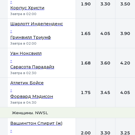
-
1.90
3.30
3.50
Корпус Христи
Завтра в 02:00
Шарлотт Индепенденс
-
1.65
4.05
3.90
Гринвилл Триумф
Завтра в 02:00
Уан Ноксвилл
-
1.68
3.60
4.20
Сарасота Парадайз
Завтра в 02:30
Атлетик Бойсе
-
1.75
3.45
4.05
Форвард Мэдисон
Завтра в 04:30
Женщины. NWSL
1
Х
2
Вашингтон Спирит (ж)
-
2.00
3.30
3.25