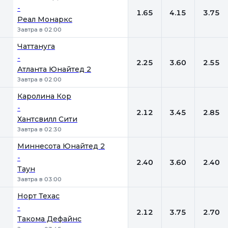
-
1.65
4.15
3.75
Реал Монаркс
Завтра в 02:00
Чаттануга
-
2.25
3.60
2.55
Атланта Юнайтед 2
Завтра в 02:00
Каролина Кор
-
2.12
3.45
2.85
Хантсвилл Сити
Завтра в 02:30
Миннесота Юнайтед 2
-
2.40
3.60
2.40
Таун
Завтра в 03:00
Норт Техас
-
2.12
3.75
2.70
Такома Дефайнс