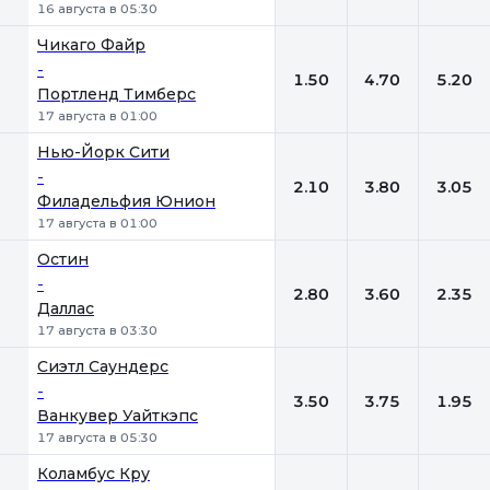
16 августа в 05:30
Чикаго Файр
-
1.50
4.70
5.20
Портленд Тимберс
17 августа в 01:00
Нью-Йорк Сити
-
2.10
3.80
3.05
Филадельфия Юнион
17 августа в 01:00
Остин
-
2.80
3.60
2.35
Даллас
17 августа в 03:30
Сиэтл Саундерс
-
3.50
3.75
1.95
Ванкувер Уайткэпс
17 августа в 05:30
Коламбус Кру