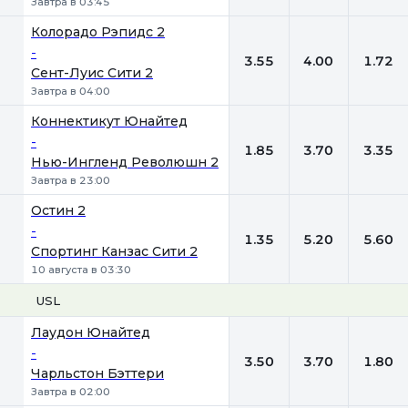
Завтра в 03:45
Колорадо Рэпидс 2
-
3.55
4.00
1.72
Сент-Луис Сити 2
Завтра в 04:00
Коннектикут Юнайтед
-
1.85
3.70
3.35
Нью-Ингленд Революшн 2
Завтра в 23:00
Остин 2
-
1.35
5.20
5.60
Спортинг Канзас Сити 2
10 августа в 03:30
USL
1
Х
2
Лаудон Юнайтед
-
3.50
3.70
1.80
Чарльстон Бэттери
Завтра в 02:00