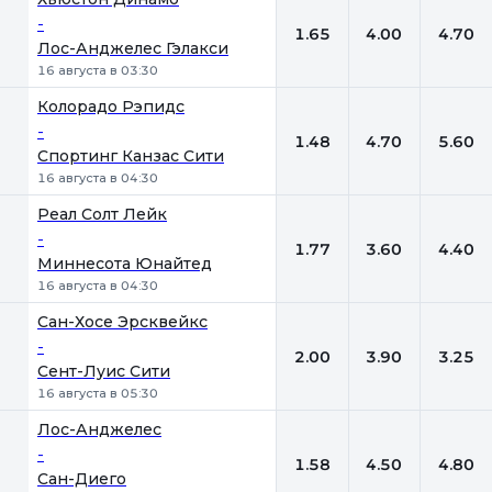
-
1.65
4.00
4.70
Лос-Анджелес Гэлакси
16 августа в 03:30
Колорадо Рэпидс
-
1.48
4.70
5.60
Спортинг Канзас Сити
16 августа в 04:30
Реал Солт Лейк
-
1.77
3.60
4.40
Миннесота Юнайтед
16 августа в 04:30
Сан-Хосе Эрсквейкс
-
2.00
3.90
3.25
Сент-Луис Сити
16 августа в 05:30
Лос-Анджелес
-
1.58
4.50
4.80
Сан-Диего