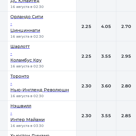
ДС Юнайтед
16 августа в 02:30
Орландо Сити
-
2.25
4.05
2.70
Цинциннати
16 августа в 02:30
Шарлотт
-
2.25
3.55
2.95
Коламбус Кру
16 августа в 02:30
Торонто
-
2.30
3.60
2.80
Нью-Ингленд Революшн
16 августа в 02:30
Нэшвилл
-
2.30
3.55
2.85
Интер Майами
16 августа в 03:30
Хьюстон Динамо