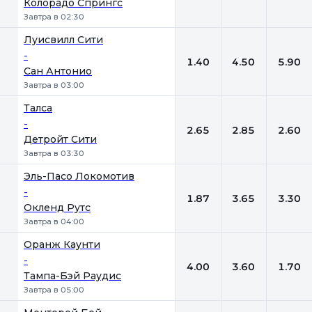
Колорадо Спрингс
Завтра в 02:30
Луисвилл Сити
-
1.40
4.50
5.90
Сан Антонио
Завтра в 03:00
Талса
-
2.65
2.85
2.60
Детройт Сити
Завтра в 03:30
Эль-Пасо Локомотив
-
1.87
3.65
3.30
Окленд Рутс
Завтра в 04:00
Оранж Каунти
-
4.00
3.60
1.70
Тампа-Бэй Рaудис
Завтра в 05:00