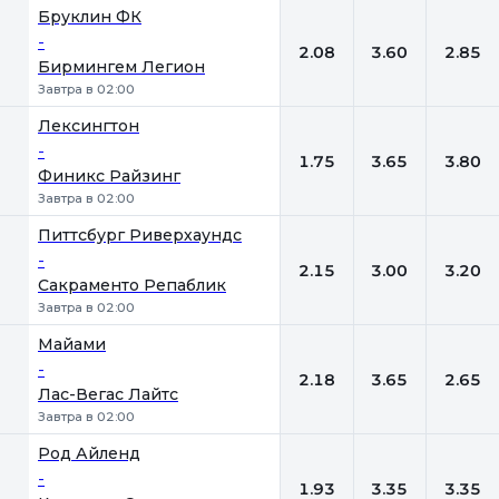
Бруклин ФК
-
2.08
3.60
2.85
Бирмингем Легион
Завтра в 02:00
Лексингтон
-
1.75
3.65
3.80
Финикс Райзинг
Завтра в 02:00
Питтсбург Риверхаундс
-
2.15
3.00
3.20
Сакраменто Репаблик
Завтра в 02:00
Майами
-
2.18
3.65
2.65
Лас-Вегас Лайтс
Завтра в 02:00
Род Айленд
-
1.93
3.35
3.35