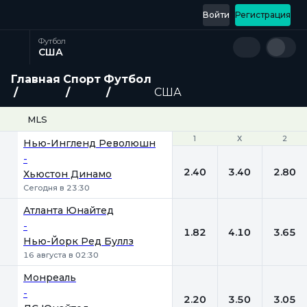
Войти
Регистрация
Футбол
США
Главная
Спорт
Футбол
США
MLS
1
1
Х
Х
2
2
Нью-Ингленд Революшн
-
2.40
3.40
2.80
Хьюстон Динамо
Сегодня в 23:30
Атланта Юнайтед
-
1.82
4.10
3.65
Нью-Йорк Ред Буллз
16 августа в 02:30
Монреаль
-
2.20
3.50
3.05