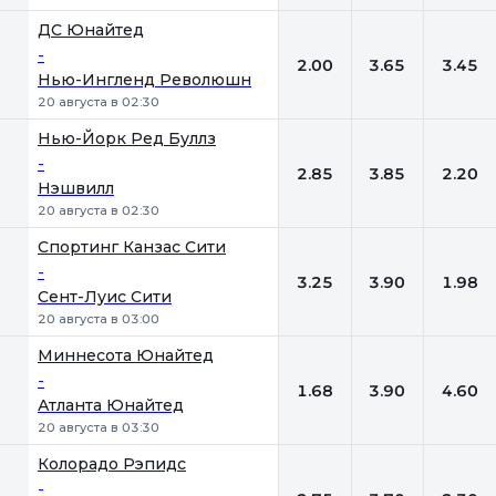
ДС Юнайтед
-
2.00
3.65
3.45
Нью-Ингленд Революшн
20 августа в 02:30
Нью-Йорк Ред Буллз
-
2.85
3.85
2.20
Нэшвилл
20 августа в 02:30
Спортинг Канзас Сити
-
3.25
3.90
1.98
Сент-Луис Сити
20 августа в 03:00
Миннесота Юнайтед
-
1.68
3.90
4.60
Атланта Юнайтед
20 августа в 03:30
Колорадо Рэпидс
-