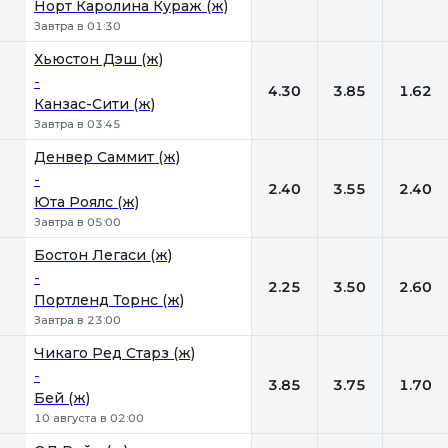
Норт Каролина Кураж (ж)
Завтра в 01:30
Хьюстон Дэш (ж)
-
4.30
3.85
1.62
Канзас-Сити (ж)
Завтра в 03:45
Денвер Саммит (ж)
-
2.40
3.55
2.40
Юта Роялс (ж)
Завтра в 05:00
Бостон Легаси (ж)
-
2.25
3.50
2.60
Портленд Торнс (ж)
Завтра в 23:00
Чикаго Ред Старз (ж)
-
3.85
3.75
1.70
Бей (ж)
10 августа в 02:00