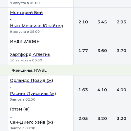
9 августа в 05:00
Монтерей Бей
-
2.10
3.45
2.95
Нью-Мексико Юнайтед
9 августа в 05:00
Инди Элевен
-
1.77
3.60
3.70
Хартфорд Атлетик
10 августа в 00:00
Женщины. NWSL
1
Х
2
Орландо Прайд (ж)
-
1.63
4.10
4.00
Расинг Луисвилл (ж)
Завтра в 02:00
Готэм (ж)
-
2.05
3.20
3.20
Сан-Диего Уэйв (ж)
Завтра в 03:00