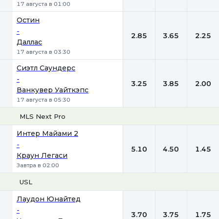
17 августа в 01:00
Остин
-
2.85
3.65
2.25
Даллас
17 августа в 03:30
Сиэтл Саундерс
-
3.25
3.85
2.00
Ванкувер Уайткэпс
17 августа в 05:30
MLS Next Pro
1
Х
2
Интер Майами 2
-
5.10
4.50
1.45
Краун Легаси
Завтра в 02:00
USL
1
Х
2
Лаудон Юнайтед
-
3.70
3.75
1.75