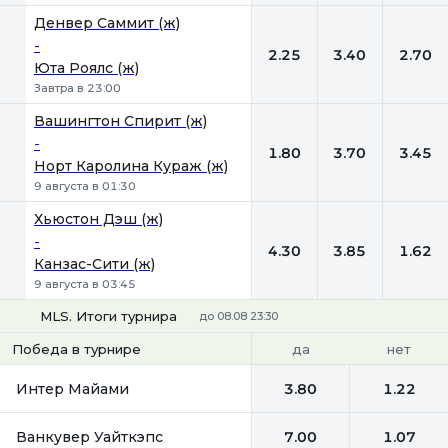
Денвер Саммит (ж)
-
2.25
3.40
2.70
Юта Роялс (ж)
Завтра в 23:00
Вашингтон Спирит (ж)
-
1.80
3.70
3.45
Норт Каролина Кураж (ж)
9 августа в 01:30
Хьюстон Дэш (ж)
-
4.30
3.85
1.62
Канзас-Сити (ж)
9 августа в 03:45
MLS. Итоги турнира
до 08.08 23:30
да
нет
Победа в турнире
Интер Майами
3.80
1.22
Ванкувер Уайткэпс
7.00
1.07