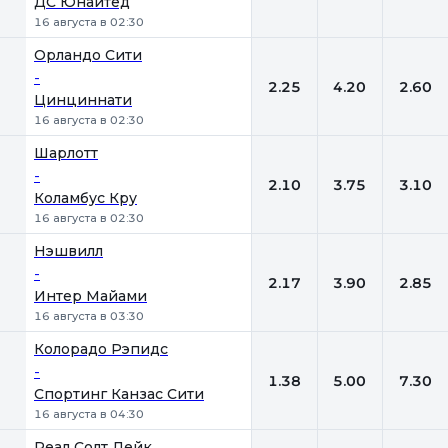
ДС Юнайтед
16 августа в 02:30
Орландо Сити
-
2.25
4.20
2.60
Цинциннати
16 августа в 02:30
Шарлотт
-
2.10
3.75
3.10
Коламбус Кру
16 августа в 02:30
Нэшвилл
-
2.17
3.90
2.85
Интер Майами
16 августа в 03:30
Колорадо Рэпидс
-
1.38
5.00
7.30
Спортинг Канзас Сити
16 августа в 04:30
Реал Солт Лейк