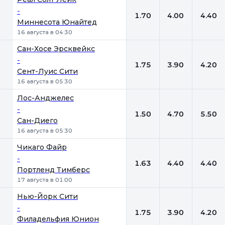
-
1.70
4.00
4.40
Миннесота Юнайтед
16 августа в 04:30
Сан-Хосе Эрсквейкс
-
1.75
3.90
4.20
Сент-Луис Сити
16 августа в 05:30
Лос-Анджелес
-
1.50
4.70
5.50
Сан-Диего
16 августа в 05:30
Чикаго Файр
-
1.63
4.40
4.40
Портленд Тимберс
17 августа в 01:00
Нью-Йорк Сити
-
1.75
3.90
4.20
Филадельфия Юнион