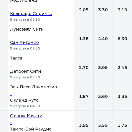
Род Айленд
-
2.05
3.30
3.10
Колорадо Спрингс
9 августа в 02:30
Луисвилл Сити
-
1.38
4.40
6.30
Сан Антонио
9 августа в 03:00
Талса
-
2.70
3.05
2.45
Детройт Сити
9 августа в 03:30
Эль-Пасо Локомотив
-
1.87
3.60
3.35
Окленд Рутс
9 августа в 04:00
Оранж Каунти
-
3.95
3.55
1.75
Тампа-Бэй Рaудис