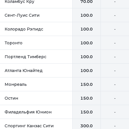
Коламбус Кру
70.00
-
Сент-Луис Сити
100.0
-
Колорадо Рэпидс
100.0
-
Торонто
100.0
-
Портленд Тимберс
100.0
-
Атланта Юнайтед
100.0
-
Монреаль
150.0
-
Остин
150.0
-
Филадельфия Юнион
150.0
-
Спортинг Канзас Сити
300.0
-