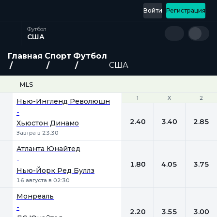
Войти
Регистрация
Футбол
США
Главная
Спорт
Футбол
США
MLS
1
1
Х
Х
2
2
Нью-Ингленд Революшн
-
2.40
3.40
2.85
Хьюстон Динамо
Завтра в 23:30
Атланта Юнайтед
-
1.80
4.05
3.75
Нью-Йорк Ред Буллз
16 августа в 02:30
Монреаль
-
2.20
3.55
3.00