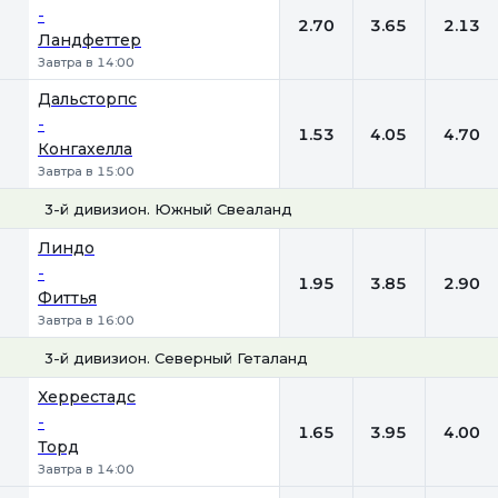
-
2.70
3.65
2.13
Ландфеттер
Завтра в 14:00
Дальсторпс
-
1.53
4.05
4.70
Конгахелла
Завтра в 15:00
3-й дивизион. Южный Свеаланд
1
Х
2
Линдо
-
1.95
3.85
2.90
Фиттья
Завтра в 16:00
3-й дивизион. Северный Геталанд
1
Х
2
Херрестадс
-
1.65
3.95
4.00
Торд
Завтра в 14:00