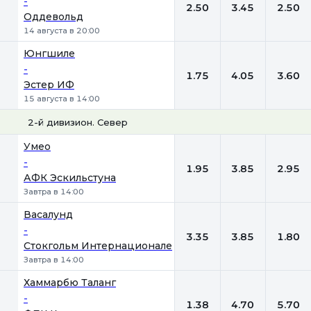
-
2.50
3.45
2.50
Оддевольд
14 августа в 20:00
Юнгшиле
-
1.75
4.05
3.60
Эстер ИФ
15 августа в 14:00
2-й дивизион. Север
1
Х
2
Умео
-
1.95
3.85
2.95
АФК Эскильстуна
Завтра в 14:00
Васалунд
-
3.35
3.85
1.80
Стокгольм Интернационале
Завтра в 14:00
Хаммарбю Таланг
-
1.38
4.70
5.70