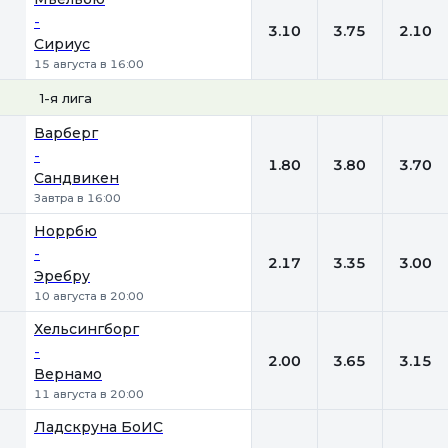
-
3.10
3.75
2.10
Сириус
15 августа в 16:00
1-я лига
1
Х
2
Варберг
-
1.80
3.80
3.70
Сандвикен
Завтра в 16:00
Норрбю
-
2.17
3.35
3.00
Эребру
10 августа в 20:00
Хельсингборг
-
2.00
3.65
3.15
Вернамо
11 августа в 20:00
Ладскруна БоИС