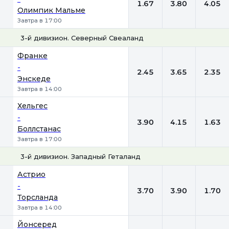
1.67
3.80
4.05
Олимпик Мальме
Завтра в 17:00
3-й дивизион. Северный Свеаланд
1
Х
2
Франке
-
2.45
3.65
2.35
Энскеде
Завтра в 14:00
Хельгес
-
3.90
4.15
1.63
Боллстанас
Завтра в 17:00
3-й дивизион. Западный Геталанд
1
Х
2
Астрио
-
3.70
3.90
1.70
Торсланда
Завтра в 14:00
Йонсеред