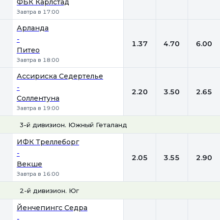
ФБК Карлстад
Завтра в 17:00
Арланда
-
1.37
4.70
6.00
Питео
Завтра в 18:00
Ассириска Седертелье
-
2.20
3.50
2.65
Соллентуна
Завтра в 19:00
3-й дивизион. Южный Геталанд
1
Х
2
ИФК Треллеборг
-
2.05
3.55
2.90
Векше
Завтра в 16:00
2-й дивизион. Юг
1
Х
2
Йенчепингс Седра
-