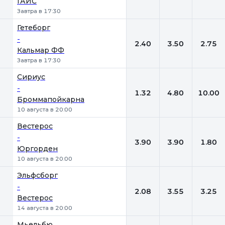
ГАИС
Завтра в 17:30
Гетеборг
-
2.40
3.50
2.75
Кальмар ФФ
Завтра в 17:30
Сириус
-
1.32
4.80
10.00
Броммапойкарна
10 августа в 20:00
Вестерос
-
3.90
3.90
1.80
Юргорден
10 августа в 20:00
Эльфсборг
-
2.08
3.55
3.25
Вестерос
14 августа в 20:00
Мьельбю