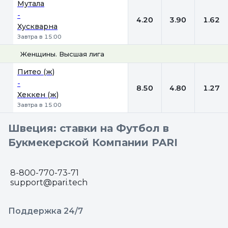
Мутала
-
4.20
3.90
1.62
Хускварна
Завтра в 15:00
Женщины. Высшая лига
1
Х
2
Питео (ж)
-
8.50
4.80
1.27
Хеккен (ж)
Завтра в 15:00
Швеция: ставки на Футбол в
Букмекерской Компании PARI
8-800-770-73-71
support@pari.tech
Поддержка 24/7