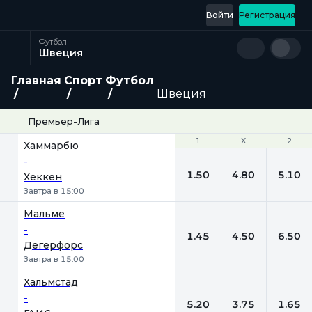
Войти
Регистрация
Футбол
Швеция
Главная
Спорт
Футбол
Швеция
Премьер-Лига
1
1
Х
Х
2
2
Хаммарбю
-
1.50
4.80
5.10
Хеккен
Завтра в 15:00
Мальме
-
1.45
4.50
6.50
Дегерфорс
Завтра в 15:00
Хальмстад
-
5.20
3.75
1.65