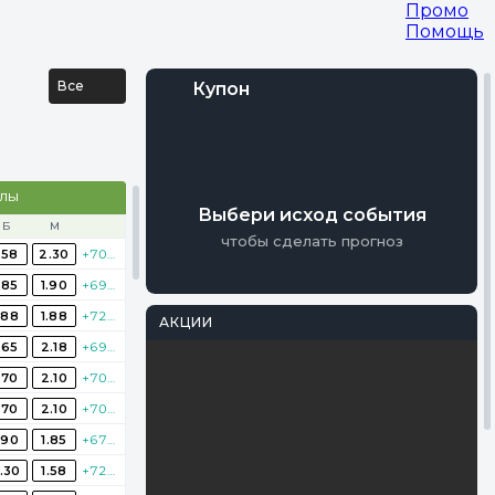
Промо
Помощь
Все
Купон
Войти
АЛЫ
Регистрация
Выбери исход события
Б
М
чтобы сделать прогноз
.58
2.30
+707
.85
1.90
+698
.88
1.88
+727
АКЦИИ
.65
2.18
+695
Перейти
PARI
.70
2.10
+701
Фрибеты на
.70
2.10
+706
Мастерс
.90
1.85
+677
.30
1.58
+721