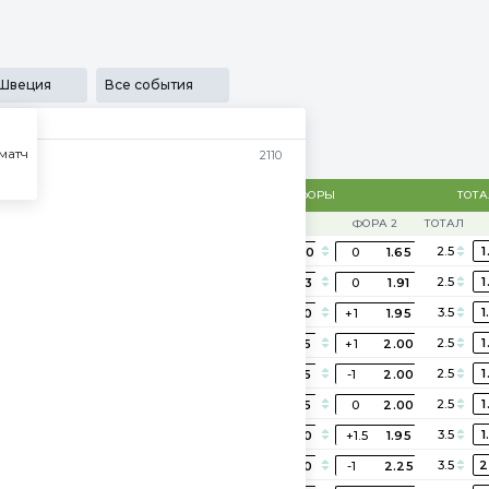
льности
SECRET
Медиа
Приложения
Результаты
...
Швеция
Все события
матч
2110
ИСХОДЫ
ФОРЫ
ТОТ
ПРЕМЬЕР-ЛИГА
1
Х
2
ФОРА 1
ФОРА 2
ТОТАЛ
автра в 16:00
3.00
3.65
2.20
2.5
1
0
2.20
0
1.65
автра в 18:30
2.50
3.40
2.65
2.5
1
0
1.83
0
1.91
густа в 15:00
1.50
4.80
5.10
3.5
1
-1
1.80
+1
1.95
густа в 15:00
1.45
4.40
6.40
2.5
1
-1
1.75
+1
2.00
густа в 17:30
5.30
3.90
1.60
2.5
1
+1
1.75
-1
2.00
густа в 17:30
2.35
3.50
2.80
2.5
1
0
1.75
0
2.00
густа в 20:00
1.32
4.80
10.00
3.5
1
-1.5
1.80
+1.5
1.95
густа в 20:00
3.85
3.95
1.80
3.5
2
+1
1.60
-1
2.25