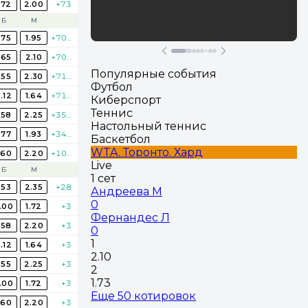
.72
2.00
+73
Осталось 17 Дней
Б
М
.75
1.95
+703
Участвовать
.65
2.10
+703
Популярные события
.55
2.30
+711
Футбол
.12
1.64
+711
Киберспорт
Теннис
.58
2.25
+352
Настольный теннис
.77
1.93
+348
Баскетбол
WTA. Торонто. Хард
.60
2.20
+109
Live
Б
М
1 сет
.53
2.35
+28
Андреева М
0
.00
1.72
+3
Фернандес Л
.58
2.20
+3
0
1
.12
1.64
+3
2.10
.55
2.25
+3
2
1.73
.00
1.72
+3
Еще 50 котировок
.60
2.20
+3