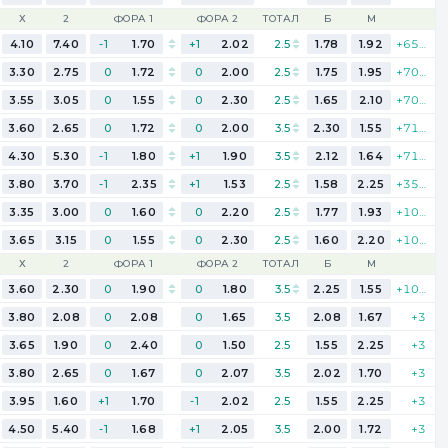
Х
2
ФОРА 1
ФОРА 2
ТОТАЛ
Б
М
4.10
7.40
-1
1.70
+1
2.02
2.5
1.78
1.92
+653
3.30
2.75
0
1.72
0
2.00
2.5
1.75
1.95
+703
3.55
3.05
0
1.55
0
2.30
2.5
1.65
2.10
+703
3.60
2.65
0
1.72
0
2.00
3.5
2.30
1.55
+717
4.30
5.30
-1
1.80
+1
1.90
3.5
2.12
1.64
+711
3.80
3.70
-1
2.35
+1
1.53
2.5
1.58
2.25
+352
3.35
3.00
0
1.60
0
2.20
2.5
1.77
1.93
+105
3.65
3.15
0
1.55
0
2.30
2.5
1.60
2.20
+109
Х
2
ФОРА 1
ФОРА 2
ТОТАЛ
Б
М
3.60
2.30
0
1.90
0
1.80
3.5
2.25
1.55
+109
3.80
2.08
0
2.08
0
1.65
3.5
2.08
1.67
+3
3.65
1.90
0
2.40
0
1.50
2.5
1.55
2.25
+3
3.80
2.65
0
1.67
0
2.07
3.5
2.02
1.70
+3
3.95
1.60
+1
1.70
-1
2.02
2.5
1.55
2.25
+3
4.50
5.40
-1
1.68
+1
2.05
3.5
2.00
1.72
+3