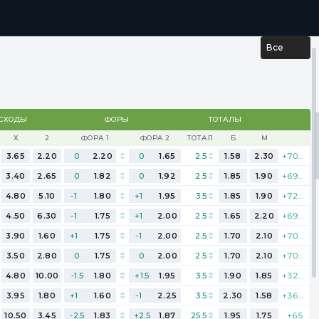
...
РЕЗУЛЬТАТЫ
Все
СХОДЫ
ФОРЫ
ТОТАЛЫ
Х
2
ФОРА 1
ФОРА 2
ТОТАЛ
Б
М
3.65
2.20
0
2.20
0
1.65
2.5
1.58
2.30
+707
3.40
2.65
0
1.82
0
1.92
2.5
1.85
1.90
+698
4.80
5.10
-1
1.80
+1
1.95
3.5
1.85
1.90
+727
4.50
6.30
-1
1.75
+1
2.00
2.5
1.65
2.20
+693
3.90
1.60
+1
1.75
-1
2.00
2.5
1.70
2.10
+701
3.50
2.80
0
1.75
0
2.00
2.5
1.70
2.10
+706
4.80
10.00
-1.5
1.80
+1.5
1.95
3.5
1.90
1.85
+324
3.95
1.80
+1
1.60
-1
2.25
3.5
2.30
1.58
+360
10.50
3.45
-2.5
1.83
+2.5
1.87
25.5
1.95
1.75
+65