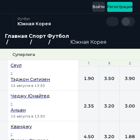
Войти
Регистрация
Футбол
Южная Корея
Главная
Спорт
Футбол
Южная Корея
Суперлига
1
1
Х
Х
2
2
Сеул
-
1.90
3.50
3.90
Тэджон Ситизен
15 августа в 13:30
Чеджу Юнайтед
-
2.35
3.20
3.00
Аньан
15 августа в 13:30
Кванджу
-
4.50
3.20
1.88