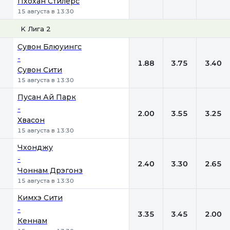
Пхохан Стилерс
15 августа в 13:30
K Лига 2
1
Х
2
Сувон Блюуингс
-
1.88
3.75
3.40
Сувон Сити
15 августа в 13:30
Пусан Ай Парк
-
2.00
3.55
3.25
Хвасон
15 августа в 13:30
Чхонджу
-
2.40
3.30
2.65
Чоннам Дрэгонз
15 августа в 13:30
Кимхэ Сити
-
3.35
3.45
2.00
Кеннам