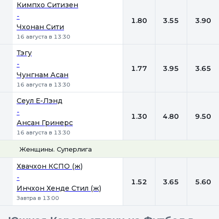
Кимпхо Ситизен
-
1.80
3.55
3.90
Чхонан Сити
16 августа в 13:30
Тэгу
-
1.77
3.95
3.65
Чунгнам Асан
16 августа в 13:30
Сеул Е-Лэнд
-
1.30
4.80
9.50
Ансан Гринерс
16 августа в 13:30
Женщины. Суперлига
1
Х
2
Хвачхон КСПО (ж)
-
1.52
3.65
5.60
Инчхон Хенде Стил (ж)
Завтра в 13:00