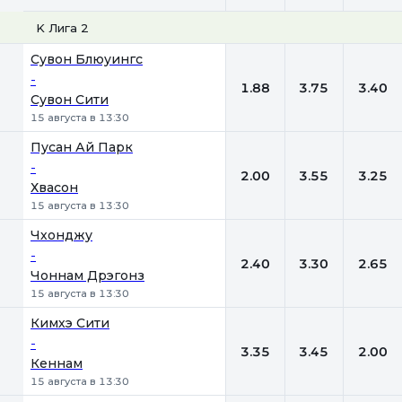
K Лига 2
1
Х
2
Сувон Блюуингс
-
1.88
3.75
3.40
Сувон Сити
15 августа в 13:30
Пусан Ай Парк
-
2.00
3.55
3.25
Хвасон
15 августа в 13:30
Чхонджу
-
2.40
3.30
2.65
Чоннам Дрэгонз
15 августа в 13:30
Кимхэ Сити
-
3.35
3.45
2.00
Кеннам
15 августа в 13:30