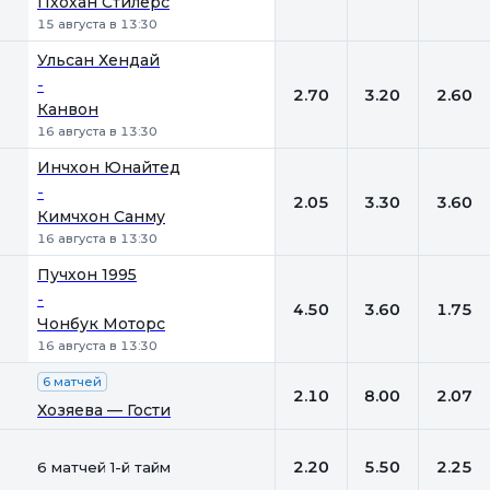
Пхохан Стилерс
15 августа в 13:30
Ульсан Хендай
-
2.70
3.20
2.60
Канвон
16 августа в 13:30
Инчхон Юнайтед
-
2.05
3.30
3.60
Кимчхон Санму
16 августа в 13:30
Пучхон 1995
-
4.50
3.60
1.75
Чонбук Моторс
16 августа в 13:30
6 матчей
2.10
8.00
2.07
Хозяева — Гости
2.20
5.50
2.25
6 матчей 1-й тайм