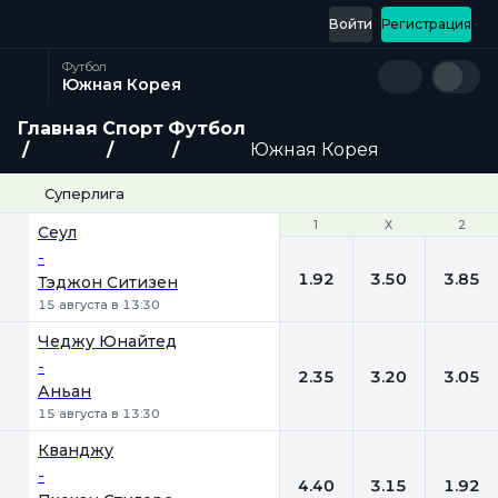
Войти
Регистрация
Футбол
Южная Корея
Главная
Спорт
Футбол
Южная Корея
Суперлига
1
1
Х
Х
2
2
Сеул
-
1.92
3.50
3.85
Тэджон Ситизен
15 августа в 13:30
Чеджу Юнайтед
-
2.35
3.20
3.05
Аньан
15 августа в 13:30
Кванджу
-
4.40
3.15
1.92