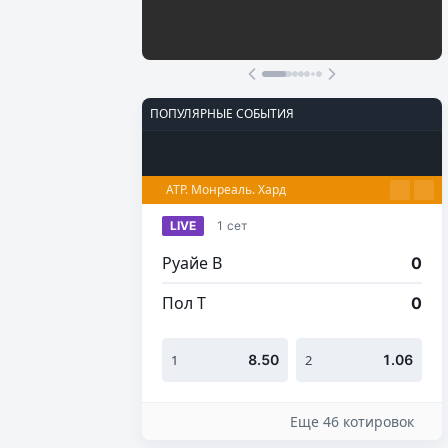
Участвовать
ПОПУЛЯРНЫЕ СОБЫТИЯ
Футбол
Киберспорт
Теннис
Настольный теннис
Баскетбол
ATP. Монреаль. Хард
LIVE
1 сет
Руайе В
0
Пол Т
0
1
8.50
2
1.06
Еще 46 котировок