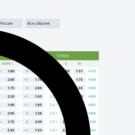
ограмма лояльности
SECRET
Медиа
Приложения
Результ
Россия
Все события
матч
ФОРЫ
ТОТАЛЫ
ФОРА 1
ФОРА 2
ТОТАЛ
Б
М
0
1.80
0
1.95
2.5
2.30
1.57
+676
-1
2.00
+1
1.75
2.5
2.00
1.75
+688
0
1.75
0
2.00
2.5
2.15
1.65
+689
-1
2.20
+1
1.63
2.5
2.20
1.63
+669
-1
1.90
+1
1.85
2.5
2.00
1.75
+685
0
2.95
0
1.38
2.5
2.15
1.65
+686
0
1.75
0
2.00
2.5
2.20
1.65
+336
-1
2.45
+1
1.53
2.5
2.25
1.60
+332