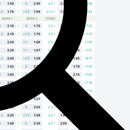
0
1.50
0
2.45
2.5
2.25
1.60
+338
3.5
1.76
+3.5
1.94
21.5
1.93
1.77
+63
ФОРА 1
ФОРА 2
ТОТАЛ
Б
М
0
2.18
0
1.70
2.5
2.35
1.60
+722
1.5
2.18
+1.5
1.70
3.5
2.35
1.60
+710
-1
2.20
+1
1.68
2.5
2.03
1.78
+730
-1
2.20
+1
1.67
2.5
2.10
1.75
+727
2.5
2.40
+2.5
1.58
3.5
2.25
1.65
+672
0
1.42
0
2.85
2.5
2.15
1.70
+730
0
1.60
0
2.35
2.5
1.70
2.15
+743
0
2.30
0
1.63
2.5
2.30
1.62
+718
5.5
1.87
+5.5
1.83
21.5
1.87
1.83
+74
0
2.40
0
1.57
2.5
1.77
2.05
+699
0
1.80
0
2.02
2.5
1.75
2.08
+703
1.5
2.20
+1.5
1.68
2.5
1.90
1.90
+647
0
1.68
0
2.20
2.5
2.05
1.77
+695