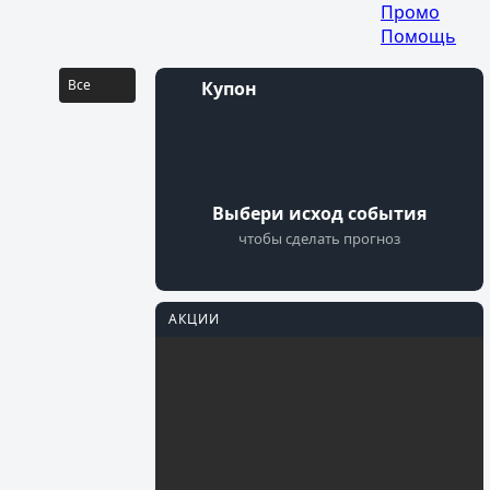
аты
...
Промо
Помощь
Все
Купон
Войти
Регистрация
Выбери исход события
чтобы сделать прогноз
АКЦИИ
Перейти
PARI
Фрибеты на
Мастерс
Осталось 18 Дней