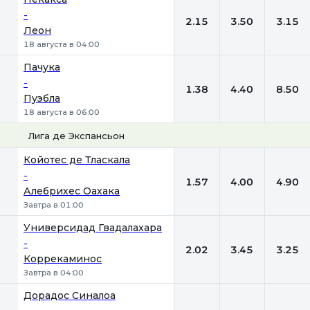
-
2.15
3.50
3.15
Леон
18 августа в 04:00
Пачука
-
1.38
4.40
8.50
Пуэбла
18 августа в 06:00
Лига де Экспансьон
1
Х
2
Койотес де Тласкала
-
1.57
4.00
4.90
Алебрихес Оахака
Завтра в 01:00
Универсидад Гвадалахара
-
2.02
3.45
3.25
Коррекаминос
Завтра в 04:00
Дорадос Синалоа