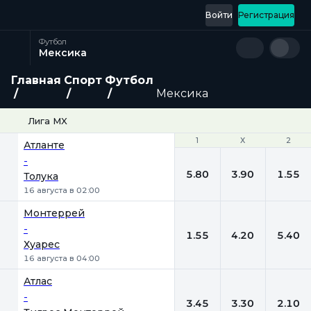
Войти
Регистрация
Футбол
Мексика
Главная
Спорт
Футбол
Мексика
Лига MX
1
1
Х
Х
2
2
Атланте
-
5.80
3.90
1.55
Толука
16 августа в 02:00
Монтеррей
-
1.55
4.20
5.40
Хуарес
16 августа в 04:00
Атлас
-
3.45
3.30
2.10