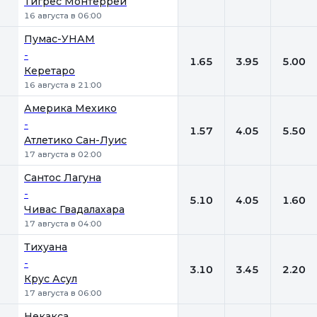
Тигрес Монтеррей
16 августа в 06:00
Пумас-УНАМ
-
1.65
3.95
5.00
Керетаро
16 августа в 21:00
Америка Мехико
-
1.57
4.05
5.50
Атлетико Сан-Луис
17 августа в 02:00
Сантос Лагуна
-
5.10
4.05
1.60
Чивас Гвадалахара
17 августа в 04:00
Тихуана
-
3.10
3.45
2.20
Крус Асул
17 августа в 06:00
Некакса