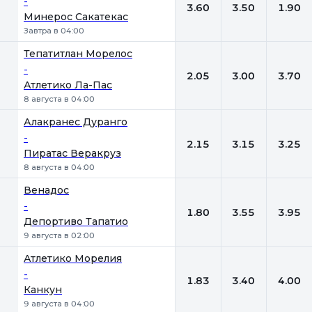
-
3.60
3.50
1.90
Минерос Сакатекас
Завтра в 04:00
Тепатитлан Морелос
-
2.05
3.00
3.70
Атлетико Ла-Пас
8 августа в 04:00
Алакранес Дуранго
-
2.15
3.15
3.25
Пиратас Веракруз
8 августа в 04:00
Венадос
-
1.80
3.55
3.95
Депортиво Тапатио
9 августа в 02:00
Атлетико Морелия
-
1.83
3.40
4.00
Канкун
9 августа в 04:00