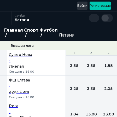
Войти
Регистрация
Футбол
Латвия
Главная
Спорт
Футбол
Латвия
Высшая лига
1
1
Х
Х
2
2
Супер Нова
-
3.55
3.55
1.88
Лиепая
Сегодня в 16:00
ФШ Елгава
-
3.25
3.35
2.05
Ауда Рига
Сегодня в 16:00
Рига
-
1.04
13.00
23.00