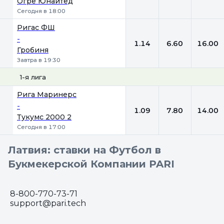
Огре Юнайтед
Сегодня в 18:00
Ригас ФШ
-
1.14
6.60
16.00
Гробиня
Завтра в 19:30
1-я лига
1
Х
2
Рига Маринерс
-
1.09
7.80
14.00
Тукумс 2000 2
Сегодня в 17:00
Латвия: ставки на Футбол в
Букмекерской Компании PARI
8-800-770-73-71
support@pari.tech