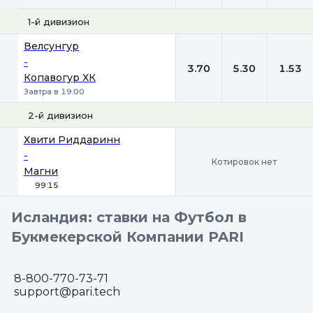
1-й дивизион
1
Х
2
Велсунгур
-
3.70
5.30
1.53
Копавогур ХК
Завтра в 19:00
2-й дивизион
Хвити Риддаринн
-
Котировок нет
Магни
99:15
Исландия: ставки на Футбол в
Букмекерской Компании PARI
8-800-770-73-71
support@pari.tech