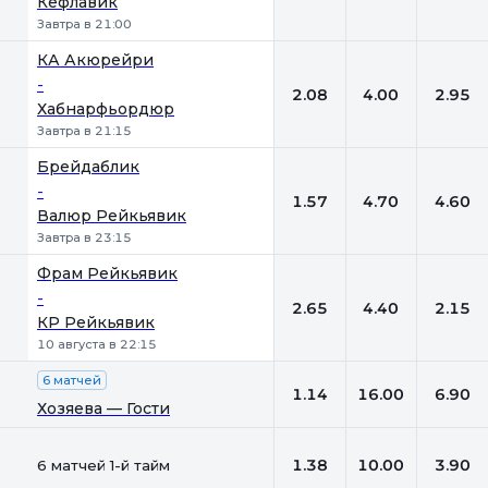
Кефлавик
Завтра в 21:00
КА Акюрейри
-
2.08
4.00
2.95
Хабнарфьордюр
Завтра в 21:15
Брейдаблик
-
1.57
4.70
4.60
Валюр Рейкьявик
Завтра в 23:15
Фрам Рейкьявик
-
2.65
4.40
2.15
КР Рейкьявик
10 августа в 22:15
6 матчей
1.14
16.00
6.90
Хозяева — Гости
1.38
10.00
3.90
6 матчей 1-й тайм