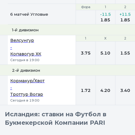
Фора
Фора
1
1
2
2
6 матчей Угловые
-11.5
+11.5
1.85
1.85
1-й дивизион
1
1
Х
Х
2
2
Велсунгур
-
3.75
5.10
1.55
Копавогур ХК
Сегодня в 19:00
2-й дивизион
1
Х
2
Кормакур/Хвот
-
1.72
4.20
3.40
Троттур Вогар
Сегодня в 19:00
Исландия: ставки на Футбол в
Букмекерской Компании PARI