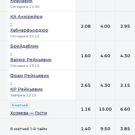
Кефлавик
Сегодня в 21:00
КА Акюрейри
-
2.08
4.00
2.95
Хабнарфьордюр
Сегодня в 21:15
Брейдаблик
-
1.60
4.60
4.30
Валюр Рейкьявик
Сегодня в 23:15
Фрам Рейкьявик
-
2.65
4.30
2.15
КР Рейкьявик
Завтра в 22:15
6 матчей
1.16
15.00
6.60
Хозяева — Гости
1.40
9.50
3.85
6 матчей 1-й тайм