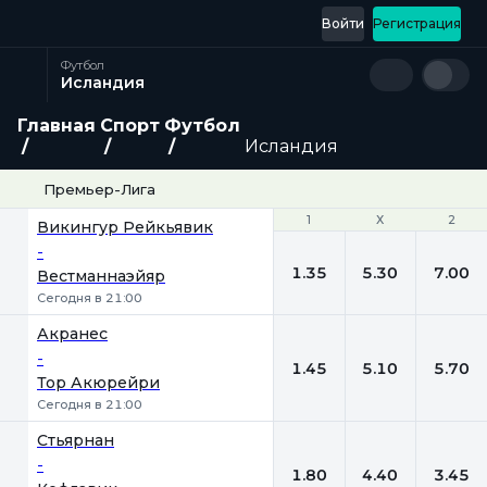
Войти
Регистрация
Футбол
Исландия
Главная
Спорт
Футбол
Исландия
Премьер-Лига
1
1
Х
Х
2
2
Викингур Рейкьявик
-
1.35
5.30
7.00
Вестманнаэйяр
Сегодня в 21:00
Акранес
-
1.45
5.10
5.70
Тор Акюрейри
Сегодня в 21:00
Стьярнан
-
1.80
4.40
3.45