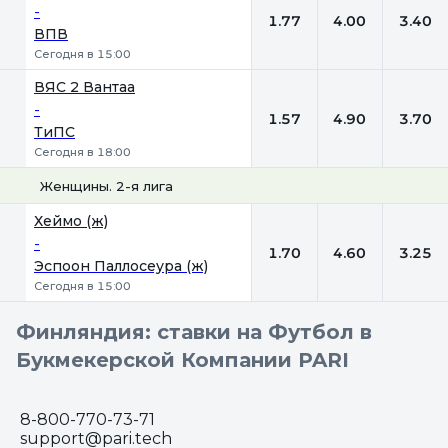
-
1.77
4.00
3.40
ВПВ
Сегодня в 15:00
ВЯС 2 Вантаа
-
1.57
4.90
3.70
ТиПС
Сегодня в 18:00
Женщины. 2-я лига
1
Х
2
Хеймо (ж)
-
1.70
4.60
3.25
Эспоон Паллосеура (ж)
Сегодня в 15:00
Финляндия: ставки на Футбол в
Букмекерской Компании PARI
8-800-770-73-71
support@pari.tech