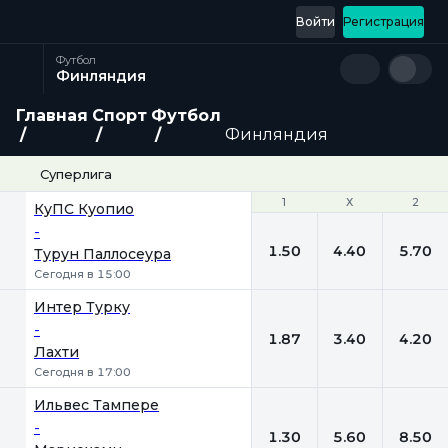
Войти
Регистрация
Футбол
Финляндия
Главная
Спорт
Футбол
Финляндия
Суперлига
1
1
Х
Х
2
2
КуПС Куопио
-
1.50
4.40
5.70
Турун Паллосеура
Сегодня в 15:00
Интер Турку
-
1.87
3.40
4.20
Лахти
Сегодня в 17:00
Ильвес Тампере
-
1.30
5.60
8.50