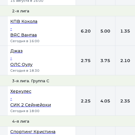
15 августа в 16:00
2-я лига
1
Х
2
КПВ Кокола
-
6.20
5.00
1.35
ВЯС Вантаа
Сегодня в 16:00
Джаз
-
2.75
3.75
2.10
ОЛС Оулу
Сегодня в 18:30
3-я лига. Группа С
1
Х
2
Херкулес
-
2.25
4.05
2.35
СИК 2 Сейнейоки
Сегодня в 18:00
4-я лига
1
Х
2
Спортинг Кристина