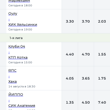
Мариехамн
Сегодня в 18:00
Оулу
-
3.30
3.70
2.03
ХИК Хельсинки
Сегодня в 19:00
1-я лига
1
Х
2
Клуби 04
-
4.40
4.70
1.55
КТП Котка
Сегодня в 15:00
ЯПС
-
4.05
3.65
1.75
Хака
14 августа в 18:30
ЙИППО
-
1.35
4.50
7.40
СИК Акатемия