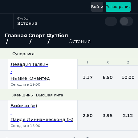
Войти
Регистрация
Футбол
Эстония
Главная
Спорт
Футбол
Эстония
Суперлига
1
1
Х
Х
2
2
Левадия Таллин
-
1.17
6.50
10.00
Нымме Юнайтед
Сегодня в 19:00
Женщины. Высшая лига
1
Х
2
Виймси (ж)
-
2.60
3.95
2.12
Пайде Линнамеесконд (ж)
Сегодня в 15:00