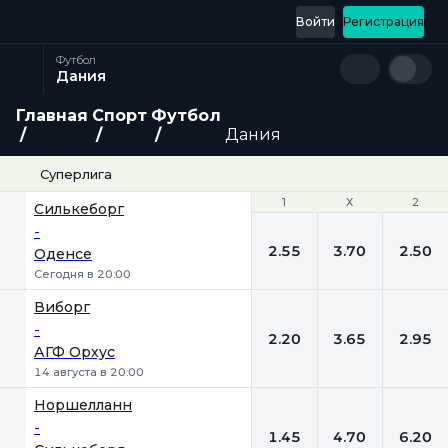
Войти
Регистрация
Футбол
Дания
Главная
Спорт
Футбол
Дания
Суперлига
1
1
Х
Х
2
2
Силькеборг
-
2.55
3.70
2.50
Оденсе
Сегодня в 20:00
Виборг
-
2.20
3.65
2.95
АГФ Орхус
14 августа в 20:00
Норшелланн
-
1.45
4.70
6.20