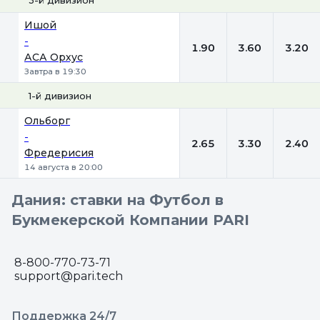
1
Х
2
Ишой
-
1.90
3.60
3.20
АСА Орхус
Завтра в 19:30
1-й дивизион
1
Х
2
Ольборг
-
2.65
3.30
2.40
Фредерисия
14 августа в 20:00
Дания: ставки на Футбол в
Букмекерской Компании PARI
8-800-770-73-71
support@pari.tech
Поддержка 24/7