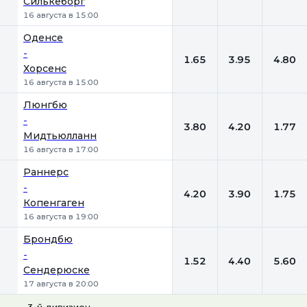
Силькеборг
16 августа в 15:00
Оденсе
-
1.65
3.95
4.80
Хорсенс
16 августа в 15:00
Люнгбю
-
3.80
4.20
1.77
Мидтьюлланн
16 августа в 17:00
Раннерс
-
4.20
3.90
1.75
Копенгаген
16 августа в 19:00
Брондбю
-
1.52
4.40
5.60
Сендерюске
17 августа в 20:00
3-й дивизион