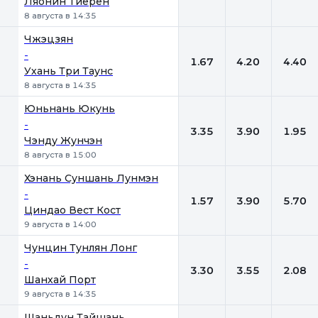
Ляонин Тиерен
8 августа в 14:35
Чжэцзян
-
1.67
4.20
4.40
Ухань Три Таунс
8 августа в 14:35
Юньнань Юкунь
-
3.35
3.90
1.95
Чэнду Жунчэн
8 августа в 15:00
Хэнань Суншань Лунмэн
-
1.57
3.90
5.70
Циндао Вест Кост
9 августа в 14:00
Чунцин Тунлян Лонг
-
3.30
3.55
2.08
Шанхай Порт
9 августа в 14:35
Шаньдун Тайшань