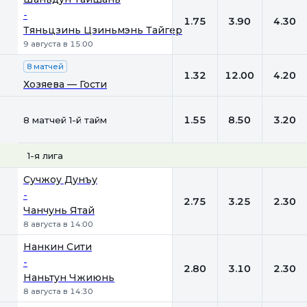
-
1.75
3.90
4.30
Тяньцзинь Цзиньмэнь Тайгер
9 августа в 15:00
8 матчей
1.32
12.00
4.20
Хозяева — Гости
1.55
8.50
3.20
8 матчей 1-й тайм
1-я лига
1
Х
2
Сучжоу Дунъу
-
2.75
3.25
2.30
Чанчунь Ятай
8 августа в 14:00
Нанкин Сити
-
2.80
3.10
2.30
Наньтун Чжиюнь
8 августа в 14:30