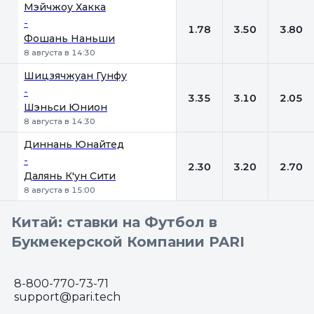
Мэйчжоу Хакка
-
1.78
3.50
3.80
Фошань Наньши
8 августа в 14:30
Шицзячжуан Гунфу
-
3.35
3.10
2.05
Шэньси Юнион
8 августа в 14:30
Диннань Юнайтед
-
2.30
3.20
2.70
Далянь К'ун Сити
8 августа в 15:00
Китай: ставки на Футбол в
Букмекерской Компании PARI
8-800-770-73-71
support@pari.tech