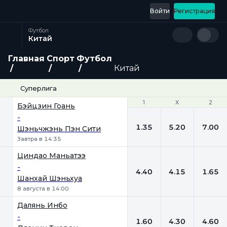
Войти
Регистрация
Футбол
Китай
Главная
Спорт
Футбол
Китай
Суперлига
1
1
Х
Х
2
2
Бэйцзин Гоань
-
1.35
5.20
7.00
Шэньчжэнь Пэн Сити
Завтра в 14:35
Циндао Маньатээ
-
4.40
4.15
1.65
Шанхай Шэньхуа
8 августа в 14:00
Далянь Инбо
-
1.60
4.30
4.60