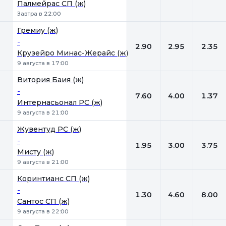
Палмейрас СП (ж)
Завтра в 22:00
Гремиу (ж)
-
2.90
2.95
2.35
Крузейро Минас-Жерайс (ж)
9 августа в 17:00
Витория Баия (ж)
-
7.60
4.00
1.37
Интернасьонал РС (ж)
9 августа в 21:00
Жувентуд РС (ж)
-
1.95
3.00
3.75
Мисту (ж)
9 августа в 21:00
Коринтианс СП (ж)
-
1.30
4.60
8.00
Сантос СП (ж)
9 августа в 22:00