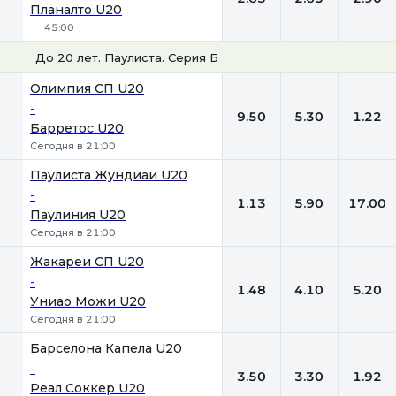
Планалто U20
45:00
До 20 лет. Паулиста. Серия Б
1
Х
2
Олимпия СП U20
-
9.50
5.30
1.22
Барретос U20
Сегодня в 21:00
Паулиста Жундиаи U20
-
1.13
5.90
17.00
Паулиния U20
Сегодня в 21:00
Жакареи СП U20
-
1.48
4.10
5.20
Униао Можи U20
Сегодня в 21:00
Барселона Капела U20
-
3.50
3.30
1.92
Реал Соккер U20