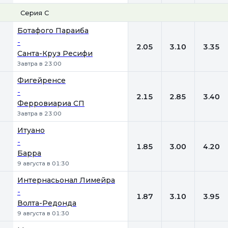
Серия С
1
Х
2
Ботафого Параиба
-
2.05
3.10
3.35
Санта-Круз Ресифи
Завтра в 23:00
Фигейренсе
-
2.15
2.85
3.40
Ферровиариа СП
Завтра в 23:00
Итуано
-
1.85
3.00
4.20
Барра
9 августа в 01:30
Интернасьонал Лимейра
-
1.87
3.10
3.95
Волта-Редонда
9 августа в 01:30