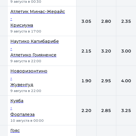
9 августа в 00:30
Атлетик Минас-Жерайс
-
3.05
2.80
2.35
Крисиума
9 августа в 17:00
Наутико Капибарибе
-
2.15
3.20
3.00
Атлетико Гоияненсе
9 августа в 22:00
Новоризонтино
-
1.90
2.95
4.00
Жувентуд
9 августа в 22:00
Куяба
-
2.20
2.85
3.25
Форталеза
10 августа в 00:00
Гояс