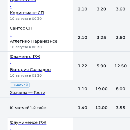
-
2.10
3.20
3.60
Коринтианс СП
10 августа в 00:30
Сантос СП
-
2.10
3.25
3.60
Атлетико Паранаэнсе
10 августа в 00:30
Фламенго РЖ
-
1.22
5.90
12.50
Витория Салвадор
10 августа в 01:30
10 матчей
1.10
19.00
8.00
Хозяева — Гости
1.40
12.00
3.55
10 матчей 1-й тайм
Флуминенсе РЖ
-