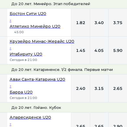
До 20 лет. Минейро. Этап победителей
1
Х
2
Бостон Сити U20
-
1.82
3.40
3.75
Атлетико Минейро U20
45:00
Крузейро Минас-Жерайс U20
-
1.45
4.05
5.90
Итабириту U20
Сегодня в 21:00
До 20 лет. Катариненсе. 1/2 финала. Первые матчи
1
Х
2
Аваи Санта-Катарина U20
-
2.40
3.15
2.65
Барра U20
Сегодня в 21:00
До 20 лет. Гойано. Кубок
1
Х
2
Апаресиденсе U20
-
2.65
2.65
2.90