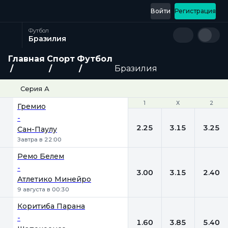
Войти
Регистрация
Футбол
Бразилия
Главная
Спорт
Футбол
Бразилия
Серия А
1
1
Х
Х
2
2
Гремио
-
2.25
3.15
3.25
Сан-Паулу
Завтра в 22:00
Ремо Белем
-
3.00
3.15
2.40
Атлетико Минейро
9 августа в 00:30
Коритиба Парана
-
1.60
3.85
5.40