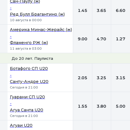
Сан-Паулу (ж)
-
1.45
3.65
6.60
Ред Булл Брагантино (ж)
10 августа в 00:00
Америка Минас-Жерайс (ж)
-
9.00
4.70
1.27
Фламенго РЖ (ж)
11 августа в 03:00
До 20 лет. Паулиста
1
Х
2
Ботафого СП U20
-
2.05
3.25
3.15
Санту-Андре U20
Сегодня в 21:00
Гуарани СП U20
-
1.55
3.80
5.00
Агуа Санта U20
Сегодня в 21:00
Агуаи U20