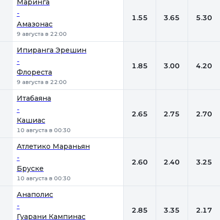
Маринга
-
1.55
3.65
5.30
Амазонас
9 августа в 22:00
Ипиранга Эрешин
-
1.85
3.00
4.20
Флореста
9 августа в 22:00
Итабаяна
-
2.65
2.75
2.70
Кашиас
10 августа в 00:30
Атлетико Мараньян
-
2.60
2.40
3.25
Бруске
10 августа в 00:30
Анаполис
-
2.85
3.35
2.17
Гуарани Кампинас