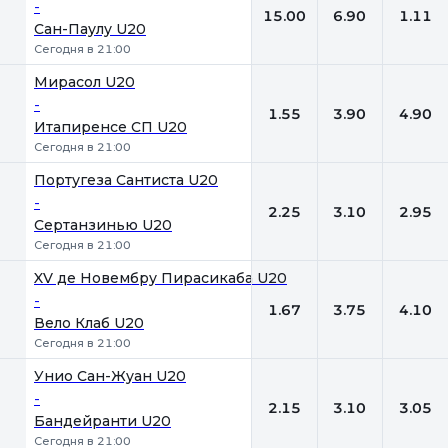
-
15.00
6.90
1.11
Сан-Паулу U20
Сегодня в 21:00
Мирасол U20
-
1.55
3.90
4.90
Итапиренсе СП U20
Сегодня в 21:00
Португеза Сантиста U20
-
2.25
3.10
2.95
Сертанзинью U20
Сегодня в 21:00
XV де Новембру Пирасикаба U20
-
1.67
3.75
4.10
Вело Клаб U20
Сегодня в 21:00
Унио Сан-Жуан U20
-
2.15
3.10
3.05
Бандейранти U20
Сегодня в 21:00