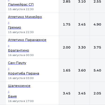
2.85
3.10
2.55
Палмейрас СП
15 августа в 22:30
Атлетико Минейро
-
1.75
3.45
4.90
Гремио
15 августа в 22:30
Атлетико Паранаэнсе
-
2.00
3.30
3.75
Брагантино
16 августа в 00:30
Сан-Паулу
-
1.65
3.60
5.40
Коритиба Парана
16 августа в 03:00
Шапекоенсе
-
3.45
3.45
2.05
Баия
16 августа в 17:00