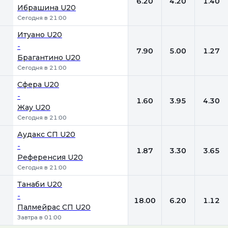
6.20
4.20
1.40
Ибрашина U20
Сегодня в 21:00
Итуано U20
-
7.90
5.00
1.27
Брагантино U20
Сегодня в 21:00
Сфера U20
-
1.60
3.95
4.30
Жау U20
Сегодня в 21:00
Аудакс СП U20
-
1.87
3.30
3.65
Референсия U20
Сегодня в 21:00
Танаби U20
-
18.00
6.20
1.12
Палмейрас СП U20
Завтра в 01:00