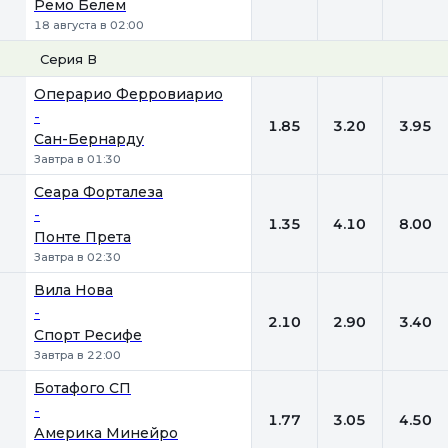
Ремо Белем
18 августа в 02:00
Серия В
1
Х
2
Операрио Ферровиарио
-
1.85
3.20
3.95
Сан-Бернарду
Завтра в 01:30
Сеара Форталеза
-
1.35
4.10
8.00
Понте Прета
Завтра в 02:30
Вила Нова
-
2.10
2.90
3.40
Спорт Ресифе
Завтра в 22:00
Ботафого СП
-
1.77
3.05
4.50
Америка Минейро