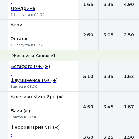
-
1.65
3.35
4.90
Лондрина
11 августа в 01:30
Аваи
-
2.60
3.05
2.50
Регатас
12 августа в 01:30
Женщины. Серия А1
1
Х
2
Ботафого РЖ (ж)
-
5.10
3.35
1.62
Флуминенсе РЖ (ж)
Завтра в 03:30
Атлетико Минейро (ж)
-
4.50
3.45
1.67
Баия (ж)
Завтра в 21:00
Ферровиариа СП (ж)
-
3.60
3.25
1.90