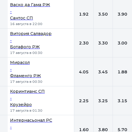
Васко да Гама РЖ
-
1.92
3.50
3.90
Сантос СП
16 августа в 22:00
Витория Салвадор
-
2.30
3.30
3.00
Ботафого РЖ
17 августа в 00:30
Мирасол
-
4.05
3.45
1.88
Фламенго РЖ
17 августа в 00:30
Коринтианс СП
-
2.25
3.25
3.15
Крузейро
17 августа в 01:30
Интернасьонал РС
-
1.60
3.80
5.70