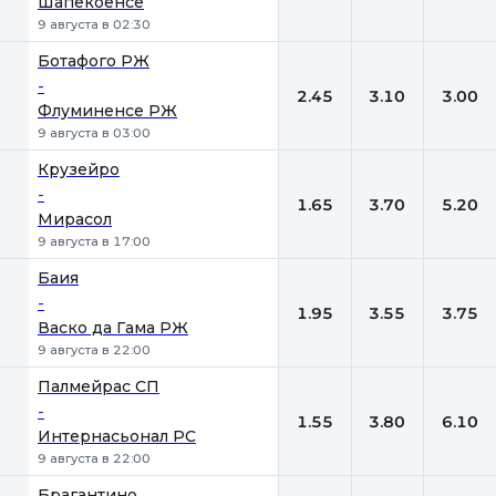
Шапекоенсе
9 августа в 02:30
Ботафого РЖ
-
2.45
3.10
3.00
Флуминенсе РЖ
9 августа в 03:00
Крузейро
-
1.65
3.70
5.20
Мирасол
9 августа в 17:00
Баия
-
1.95
3.55
3.75
Васко да Гама РЖ
9 августа в 22:00
Палмейрас СП
-
1.55
3.80
6.10
Интернасьонал РС
9 августа в 22:00
Брагантино