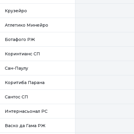
Крузейро
Атлетико Минейро
Ботафого РЖ
Коринтианс СП
Сан-Паулу
Коритиба Парана
Сантос СП
Интернасьонал РС
Васко да Гама РЖ