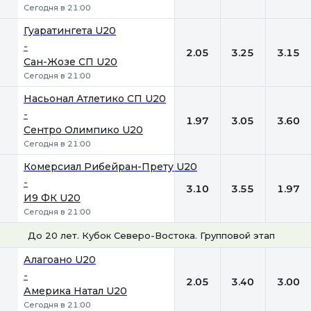
Сегодня в 21:00
Гуаратингета U20
-
2.05
3.25
3.15
Сан-Жозе СП U20
Сегодня в 21:00
Насьонал Атлетико СП U20
-
1.97
3.05
3.60
Сентро Олимпико U20
Сегодня в 21:00
Комерсиал Рибейран-Прету U20
-
3.10
3.55
1.97
И9 ФК U20
Сегодня в 21:00
До 20 лет. Кубок Северо-Востока. Групповой этап
1
Х
2
Алагоано U20
-
2.05
3.40
3.00
Америка Натал U20
Сегодня в 21:00