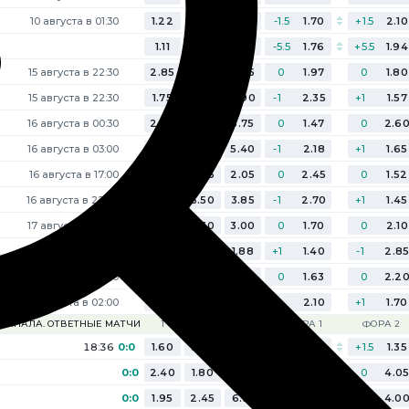
10 августа в 01:30
1.22
6.00
12.50
-1.5
1.70
+1.5
2.10
1.11
18.00
7.90
-5.5
1.76
+5.5
1.94
15 августа в 22:30
2.85
3.10
2.55
0
1.97
0
1.80
15 августа в 22:30
1.75
3.45
4.90
-1
2.35
+1
1.57
16 августа в 00:30
2.00
3.30
3.75
0
1.47
0
2.6
16 августа в 03:00
1.65
3.60
5.40
-1
2.18
+1
1.65
16 августа в 17:00
3.45
3.45
2.05
0
2.45
0
1.52
16 августа в 22:00
1.92
3.50
3.85
-1
2.70
+1
1.45
17 августа в 00:30
2.35
3.30
3.00
0
1.70
0
2.10
17 августа в 00:30
4.05
3.45
1.88
+1
1.40
-1
2.8
17 августа в 01:30
2.25
3.25
3.15
0
1.63
0
2.2
18 августа в 02:00
1.60
3.80
5.60
-1
2.10
+1
1.70
8 ФИНАЛА. ОТВЕТНЫЕ МАТЧИ
1
Х
2
ФОРА 1
ФОРА 2
18:36
0:0
1.60
3.30
6.80
-1.5
2.95
+1.5
1.35
0:0
2.40
1.80
9.00
0
1.20
0
4.0
0:0
1.95
2.45
6.10
0
1.20
0
4.0