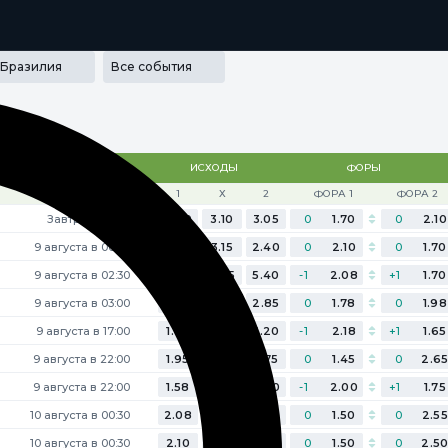
РАММА ЛОЯЛЬНОСТИ
SECRET
МЕДИА
ПРИЛОЖЕНИЯ
Бразилия
Все события
матч
ИСХОДЫ
ФОРЫ
1
Х
2
ФОРА 1
ФОРА 2
Завтра в 22:00
2.40
3.10
3.05
0
1.70
0
2.10
9 августа в 00:30
3.00
3.15
2.40
0
2.10
0
1.70
9 августа в 02:30
1.60
3.85
5.40
-1
2.08
+1
1.70
9 августа в 03:00
2.55
3.10
2.85
0
1.78
0
1.98
9 августа в 17:00
1.65
3.70
5.20
-1
2.18
+1
1.65
9 августа в 22:00
1.95
3.55
3.75
0
1.45
0
2.6
9 августа в 22:00
1.58
3.75
6.00
-1
2.00
+1
1.75
10 августа в 00:30
2.08
3.20
3.65
0
1.50
0
2.5
10 августа в 00:30
2.10
3.25
3.55
0
1.50
0
2.5