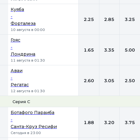
Куяба
-
2.25
2.85
3.25
Форталеза
10 августа в 00:00
Гояс
-
1.65
3.35
5.00
Лондрина
11 августа в 01:30
Аваи
-
2.60
3.05
2.50
Регатас
12 августа в 01:30
Серия С
1
Х
2
Ботафого Параиба
-
1.88
3.20
3.75
Санта-Круз Ресифи
Сегодня в 23:00