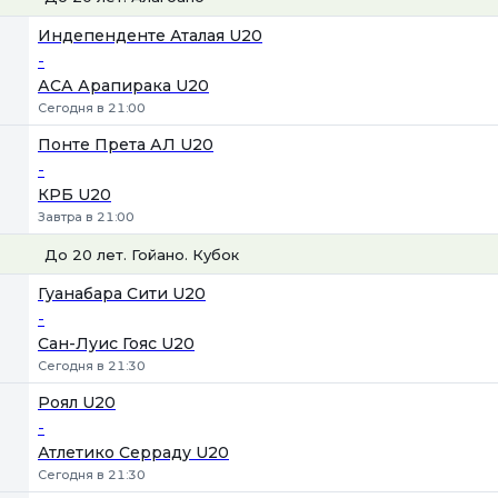
1
Х
2
Индепенденте Аталая U20
-
АСА Арапирака U20
Сегодня в 21:00
Понте Прета АЛ U20
-
КРБ U20
Завтра в 21:00
До 20 лет. Гойано. Кубок
1
Х
2
Гуанабара Сити U20
-
Сан-Луис Гояс U20
Сегодня в 21:30
Роял U20
-
Атлетико Серраду U20
Сегодня в 21:30