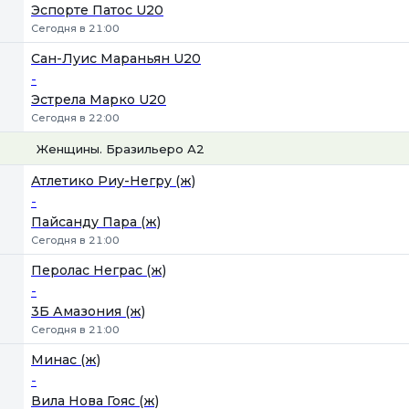
Эспорте Патос U20
Сегодня в 21:00
Сан-Луис Мараньян U20
-
Эстрела Марко U20
Сегодня в 22:00
Женщины. Бразильеро А2
1
Х
2
Атлетико Риу-Негру (ж)
-
Пайсанду Пара (ж)
Сегодня в 21:00
Перолас Неграс (ж)
-
3Б Амазония (ж)
Сегодня в 21:00
Минас (ж)
-
Вила Нова Гояс (ж)