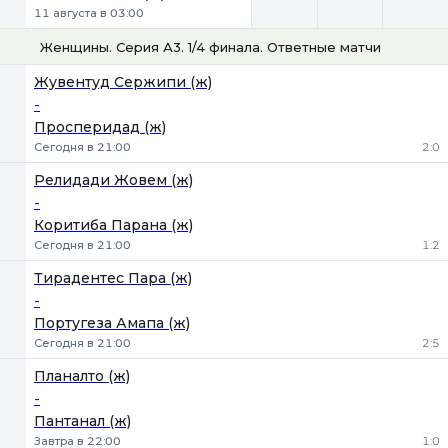
11 августа в 03:00
Женщины. Серия А3. 1/4 финала. Ответные матчи
1
Х
2
Жувентуд Сержипи (ж)
-
Просперидад (ж)
Сегодня в 21:00
2:0
Релидади Жовем (ж)
-
Коритиба Парана (ж)
Сегодня в 21:00
1:2
Тирадентес Пара (ж)
-
Португеза Амапа (ж)
Сегодня в 21:00
2:5
Планалто (ж)
-
Пантанал (ж)
Завтра в 22:00
1:0