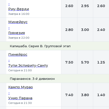
-
2.60
2.95
2.60
Риу-Верди
Завтра в 16:00
Минейрус
-
2.80
3.00
2.40
Гоянезия
Завтра в 22:00
Капишаба. Серия B. Групповой этап
1
Х
2
Пинейрос
-
7.50
5.70
1.25
Тупи Эспириту-Санту
Сегодня в 21:00
Паранаенсе. 3-й дивизион
1
Х
2
Кампо Мурао
-
7.40
3.80
1.40
Унио Парана
Сегодня в 21:30