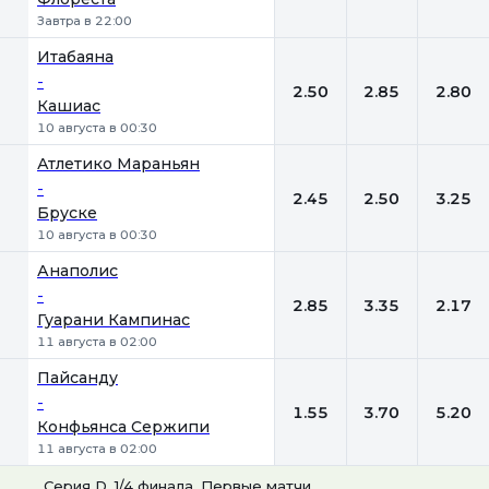
Завтра в 22:00
Итабаяна
-
2.50
2.85
2.80
Кашиас
10 августа в 00:30
Атлетико Мараньян
-
2.45
2.50
3.25
Бруске
10 августа в 00:30
Анаполис
-
2.85
3.35
2.17
Гуарани Кампинас
11 августа в 02:00
Пайсанду
-
1.55
3.70
5.20
Конфьянса Сержипи
11 августа в 02:00
Серия D. 1/4 финала. Первые матчи