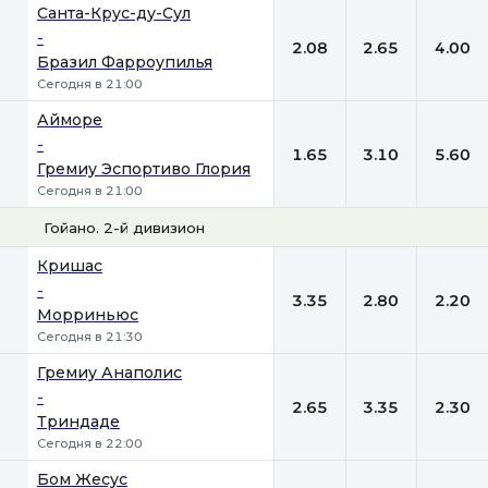
1
Х
2
Санта-Крус-ду-Сул
-
2.08
2.65
4.00
Бразил Фарроупилья
Сегодня в 21:00
Айморе
-
1.65
3.10
5.60
Гремиу Эспортиво Глория
Сегодня в 21:00
Гойано. 2-й дивизион
1
Х
2
Кришас
-
3.35
2.80
2.20
Морриньюс
Сегодня в 21:30
Гремиу Анаполис
-
2.65
3.35
2.30
Триндаде
Сегодня в 22:00
Бом Жесус