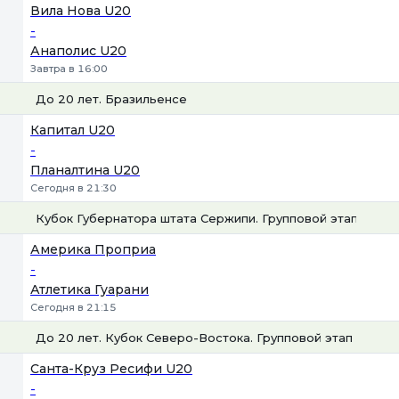
Вила Нова U20
-
Анаполис U20
Завтра в 16:00
До 20 лет. Бразильенсе
1
Х
2
Капитал U20
-
Планалтина U20
Сегодня в 21:30
Кубок Губернатора штата Сержипи. Групповой этап
1
Х
2
Америка Проприа
-
Атлетика Гуарани
Сегодня в 21:15
До 20 лет. Кубок Северо-Востока. Групповой этап
1
Х
2
Санта-Круз Ресифи U20
-