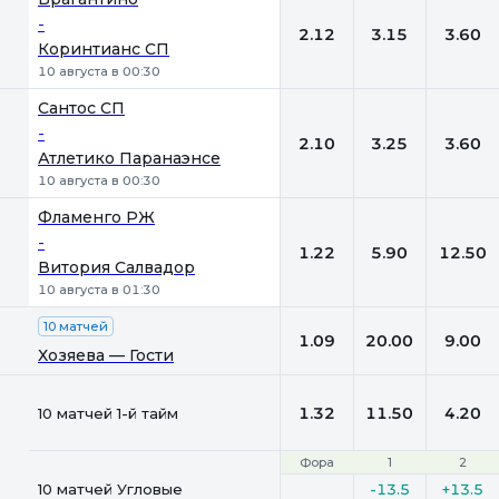
-
2.12
3.15
3.60
Коринтианс СП
10 августа в 00:30
Сантос СП
-
2.10
3.25
3.60
Атлетико Паранаэнсе
10 августа в 00:30
Фламенго РЖ
-
1.22
5.90
12.50
Витория Салвадор
10 августа в 01:30
10 матчей
1.09
20.00
9.00
Хозяева — Гости
1.32
11.50
4.20
10 матчей 1-й тайм
Фора
Фора
1
1
2
2
10 матчей Угловые
-13.5
+13.5