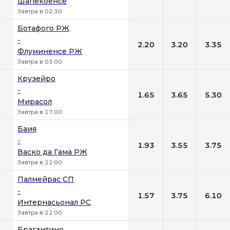
Шапекоенсе
Завтра в 02:30
Ботафого РЖ
-
2.20
3.20
3.35
Флуминенсе РЖ
Завтра в 03:00
Крузейро
-
1.65
3.65
5.30
Мирасол
Завтра в 17:00
Баия
-
1.93
3.55
3.75
Васко да Гама РЖ
Завтра в 22:00
Палмейрас СП
-
1.57
3.75
6.10
Интернасьонал РС
Завтра в 22:00
Брагантино