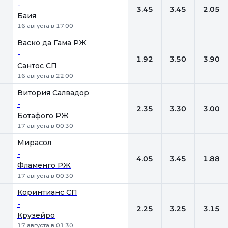
-
3.45
3.45
2.05
Баия
16 августа в 17:00
Васко да Гама РЖ
-
1.92
3.50
3.90
Сантос СП
16 августа в 22:00
Витория Салвадор
-
2.35
3.30
3.00
Ботафого РЖ
17 августа в 00:30
Мирасол
-
4.05
3.45
1.88
Фламенго РЖ
17 августа в 00:30
Коринтианс СП
-
2.25
3.25
3.15
Крузейро
17 августа в 01:30