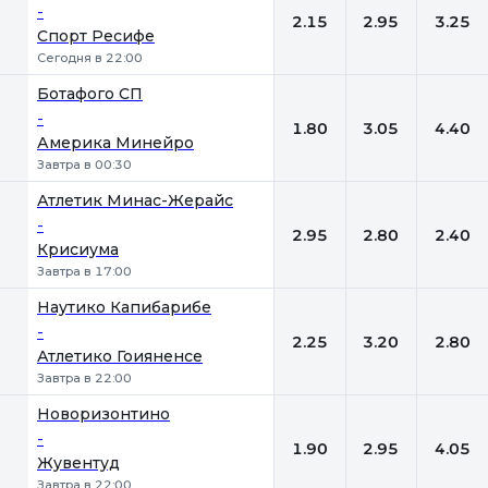
-
2.15
2.95
3.25
Спорт Ресифе
Сегодня в 22:00
Ботафого СП
-
1.80
3.05
4.40
Америка Минейро
Завтра в 00:30
Атлетик Минас-Жерайс
-
2.95
2.80
2.40
Крисиума
Завтра в 17:00
Наутико Капибарибе
-
2.25
3.20
2.80
Атлетико Гоияненсе
Завтра в 22:00
Новоризонтино
-
1.90
2.95
4.05
Жувентуд
Завтра в 22:00