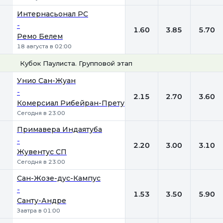
Интернасьонал РС
-
1.60
3.85
5.70
Ремо Белем
18 августа в 02:00
Кубок Паулиста. Групповой этап
1
Х
2
Унио Сан-Жуан
-
2.15
2.70
3.60
Комерсиал Рибейран-Прету
Сегодня в 23:00
Примавера Индаятуба
-
2.20
3.00
3.10
Жувентус СП
Сегодня в 23:00
Сан-Жозе-дус-Кампус
-
1.53
3.50
5.90
Санту-Андре
Завтра в 01:00