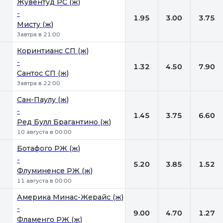
Жувентуд РС (ж)
-
1.95
3.00
3.75
Мисту (ж)
Завтра в 21:00
Коринтианс СП (ж)
-
1.32
4.50
7.90
Сантос СП (ж)
Завтра в 22:00
Сан-Паулу (ж)
-
1.45
3.75
6.60
Ред Булл Брагантино (ж)
10 августа в 00:00
Ботафого РЖ (ж)
-
5.20
3.85
1.52
Флуминенсе РЖ (ж)
11 августа в 00:00
Америка Минас-Жерайс (ж)
-
9.00
4.70
1.27
Фламенго РЖ (ж)