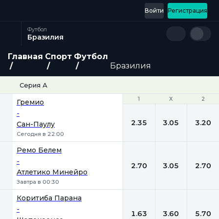
Войти
Регистрация
Футбол
Бразилия
Главная
Спорт
Футбол
Бразилия
Серия А
1
1
Х
Х
2
2
Гремио
-
2.35
3.05
3.20
Сан-Паулу
Сегодня в 22:00
Ремо Белем
-
2.70
3.05
2.70
Атлетико Минейро
Завтра в 00:30
Коритиба Парана
-
1.63
3.60
5.70