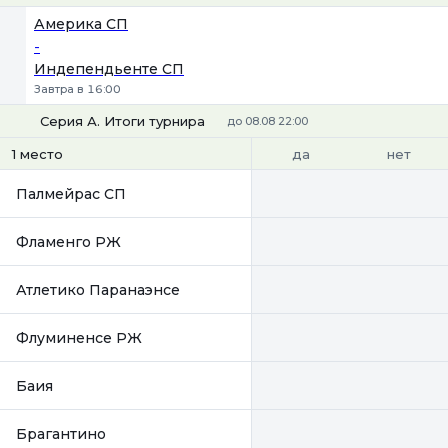
1
Х
2
Америка СП
-
Индепендьенте СП
Завтра в 16:00
Серия А. Итоги турнира
до 08.08 22:00
да
нет
1 место
Палмейрас СП
Фламенго РЖ
Атлетико Паранаэнсе
Флуминенсе РЖ
Баия
Брагантино