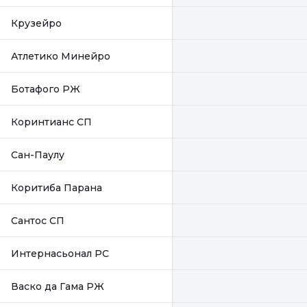
Крузейро
Атлетико Минейро
Ботафого РЖ
Коринтианс СП
Сан-Паулу
Коритиба Парана
Сантос СП
Интернасьонал РС
Васко да Гама РЖ