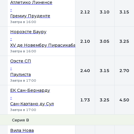
Атлетико Линенсе
-
2.12
3.10
3.15
Гремиу Пруденте
Завтра в 16:00
Нороэсте Бауру
-
2.10
3.05
3.25
XV де Новембру Пирасикаба
Завтра в 16:00
Оэсте СП
-
2.40
3.15
2.70
Паулиста
Завтра в 17:00
ЕК Сан-Бернарду
-
1.73
3.25
4.50
Сан-Каэтано ду Сул
Завтра в 17:00
Серия В
1
Х
2
Вила Нова