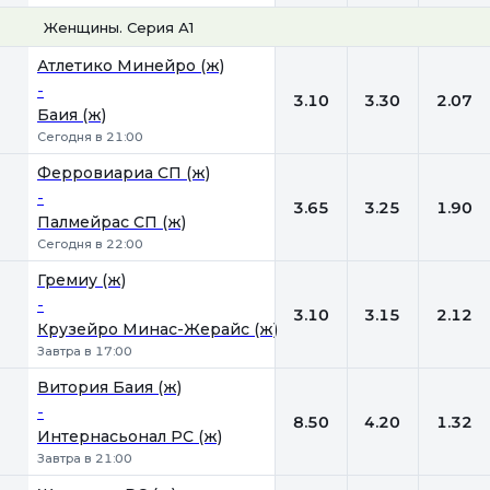
Женщины. Серия А1
1
Х
2
Атлетико Минейро (ж)
-
3.10
3.30
2.07
Баия (ж)
Сегодня в 21:00
Ферровиариа СП (ж)
-
3.65
3.25
1.90
Палмейрас СП (ж)
Сегодня в 22:00
Гремиу (ж)
-
3.10
3.15
2.12
Крузейро Минас-Жерайс (ж)
Завтра в 17:00
Витория Баия (ж)
-
8.50
4.20
1.32
Интернасьонал РС (ж)
Завтра в 21:00