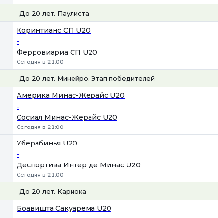
До 20 лет. Паулиста
1
Х
2
Коринтианс СП U20
-
Ферровиариа СП U20
Сегодня в 21:00
До 20 лет. Минейро. Этап победителей
1
Х
2
Америка Минас-Жерайс U20
-
Сосиал Минас-Жерайс U20
Сегодня в 21:00
Уберабинья U20
-
Деспортива Интер де Минас U20
Сегодня в 21:00
До 20 лет. Кариока
1
Х
2
Боавишта Сакуарема U20