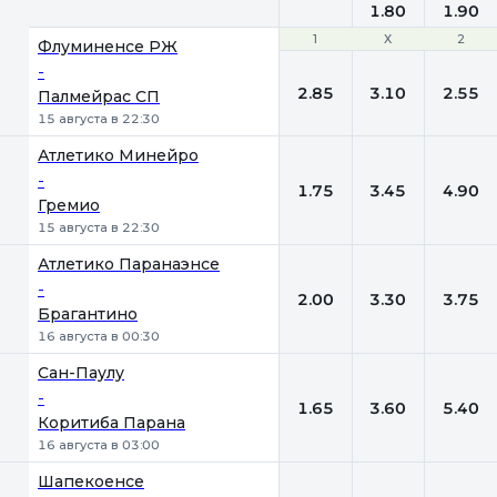
1.80
1.90
1
1
Х
Х
2
2
Флуминенсе РЖ
-
2.85
3.10
2.55
Палмейрас СП
15 августа в 22:30
Атлетико Минейро
-
1.75
3.45
4.90
Гремио
15 августа в 22:30
Атлетико Паранаэнсе
-
2.00
3.30
3.75
Брагантино
16 августа в 00:30
Сан-Паулу
-
1.65
3.60
5.40
Коритиба Парана
16 августа в 03:00
Шапекоенсе