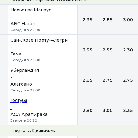
1
Х
2
Насьонал Манаус
-
2.35
2.85
3.00
АБС Натал
Сегодня в 22:00
Сан-Жозе Порту-Алегри
-
3.55
2.55
2.30
Гама
Сегодня в 23:00
Уберландия
-
2.65
2.75
2.75
Алагоано
Сегодня в 23:00
Гоятуба
-
2.80
3.00
2.35
АСА Арапирака
Завтра в 00:30
Гаушу. 2-й дивизион