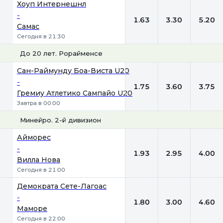
Хоуп Интернешнл
-
1.63
3.30
5.20
Самас
Сегодня в 21:30
До 20 лет. Рорайменсе
1
Х
2
Сан-Раймунду Боа-Виста U20
-
1.75
3.60
3.75
Гремиу Атлетико Сампайо U20
Завтра в 00:00
Минейро. 2-й дивизион
1
Х
2
Айморес
-
1.93
2.95
4.00
Вилла Нова
Сегодня в 21:00
Демократа Сете-Лагоас
-
1.80
3.00
4.60
Маморе
Сегодня в 22:00