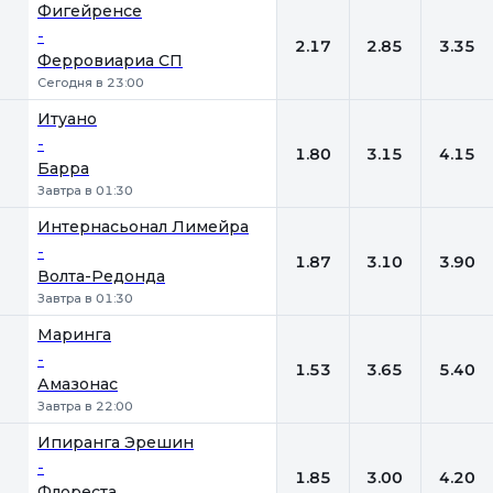
Фигейренсе
-
2.17
2.85
3.35
Ферровиариа СП
Сегодня в 23:00
Итуано
-
1.80
3.15
4.15
Барра
Завтра в 01:30
Интернасьонал Лимейра
-
1.87
3.10
3.90
Волта-Редонда
Завтра в 01:30
Маринга
-
1.53
3.65
5.40
Амазонас
Завтра в 22:00
Ипиранга Эрешин
-
1.85
3.00
4.20
Флореста