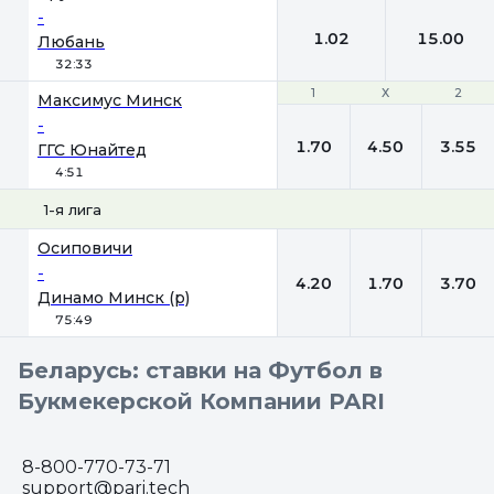
-
1.02
15.00
Любань
32:33
1
1
Х
Х
2
2
Максимус Минск
-
1.70
4.50
3.55
ГГС Юнайтед
4:51
1-я лига
1
Х
2
Осиповичи
-
4.20
1.70
3.70
Динамо Минск (р)
75:49
Беларусь: ставки на Футбол в
Букмекерской Компании PARI
8-800-770-73-71
support@pari.tech