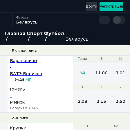
Войти
Регистрация
Футбол
Беларусь
Главная
Спорт
Футбол
Беларусь
Высшая лига
Тотал
Тотал
Б
Б
М
М
Барановичи
-
4.5
11.00
1.01
БАТЭ Борисов
94:28
+5'
1
1
Х
Х
2
2
Гомель
-
2.08
3.15
3.50
Минск
Сегодня в 18:45
2-я лига
1
1
X2
X2
Крупки