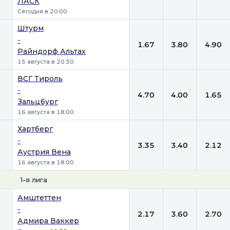
ЛАСК
Сегодня в 20:00
Штурм
-
1.67
3.80
4.90
Райндорф Альтах
15 августа в 20:30
ВСГ Тироль
-
4.70
4.00
1.65
Зальцбург
16 августа в 18:00
Хартберг
-
3.35
3.40
2.12
Аустрия Вена
16 августа в 18:00
1-я лига
1
Х
2
Амштеттен
-
2.17
3.60
2.70
Адмира Ваккер