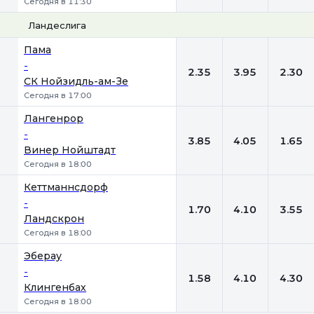
Сегодня в 11:30
Ландеслига
1
Х
2
Пама
-
2.35
3.95
2.30
СК Нойзидль-ам-Зе
Сегодня в 17:00
Лангенрор
-
3.85
4.05
1.65
Винер Нойштадт
Сегодня в 18:00
Кеттманнсдорф
-
1.70
4.10
3.55
Ландскрон
Сегодня в 18:00
Эберау
-
1.58
4.10
4.30
Клингенбах
Сегодня в 18:00