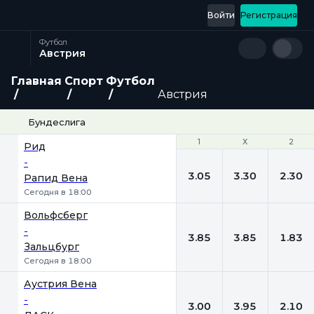
Войти
Регистрация
Футбол
Австрия
Главная
Спорт
Футбол
Австрия
Бундеслига
1
1
Х
Х
2
2
Рид
-
3.05
3.30
2.30
Рапид Вена
Сегодня в 18:00
Вольфсберг
-
3.85
3.85
1.83
Зальцбург
Сегодня в 18:00
Аустрия Вена
-
3.00
3.95
2.10