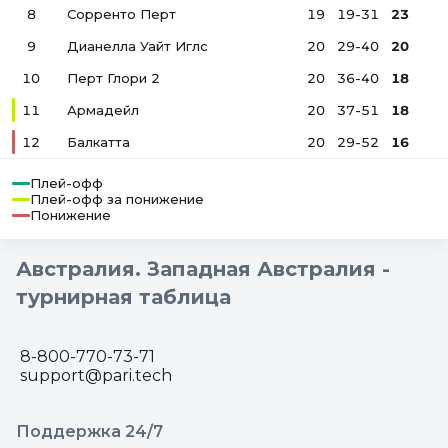
8
Сорренто Перт
19
19-31
23
9
Дианелла Уайт Иглс
20
29-40
20
10
Перт Глори 2
20
36-40
18
11
Армадейл
20
37-51
18
12
Балкатта
20
29-52
16
Плей-офф
Плей-офф за понижение
Понижение
Австралия. Западная Австралия -
турнирная таблица
8-800-770-73-71
support@pari.tech
Поддержка 24/7