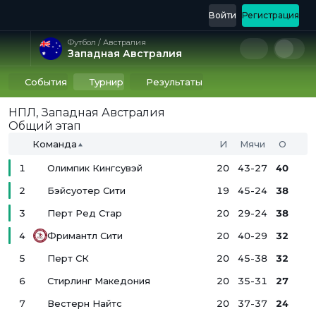
Войти
Регистрация
Футбол / Австралия
Западная Австралия
События
Турнир
Результаты
НПЛ, Западная Австралия
Общий этап
Команда
И
Мячи
О
1
Олимпик Кингсувэй
20
43-27
40
2
Бэйсуотер Сити
19
45-24
38
3
Перт Ред Стар
20
29-24
38
4
Фримантл Сити
20
40-29
32
5
Перт СК
20
45-38
32
6
Стирлинг Македония
20
35-31
27
7
Вестерн Найтс
20
37-37
24