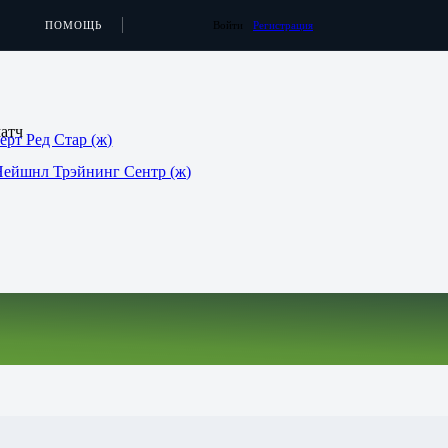
ПОМОЩЬ
Войти
Регистрация
атч
ерт Ред Стар (ж)
ейшнл Трэйнинг Сентр (ж)