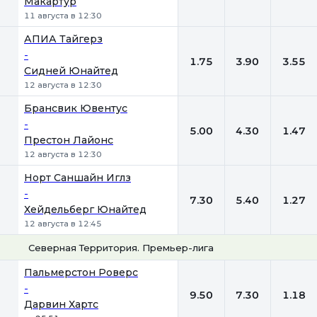
Макартур
11 августа в 12:30
АПИА Тайгерз
-
1.75
3.90
3.55
Сидней Юнайтед
12 августа в 12:30
Брансвик Ювентус
-
5.00
4.30
1.47
Престон Лайонс
12 августа в 12:30
Норт Саншайн Иглз
-
7.30
5.40
1.27
Хейдельберг Юнайтед
12 августа в 12:45
Северная Территория. Премьер-лига
1
Х
2
Пальмерстон Роверс
-
9.50
7.30
1.18
Дарвин Хартс