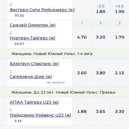
-
-3.5
+3.5
Вестерн Сити Рейнджерс (ж)
1.80
1.90
70:30
1
1
Х
Х
2
2
Сидней Олимпик (ж)
-
4.70
3.20
1.70
Нортерн Тайгерс (ж)
55:57
Женщины. Новый Южный Уэльс. 1-я лига
1
Х
2
Блэктаун Спартанс (ж)
-
2.60
3.80
2.15
Сатерленд Шир (ж)
Не начался
Женщины. До 23 лет. Новый Южный Уэльс. Премьер-Лиг
1
Х
2
АПИА Тайгерз U23 (ж)
-
1.88
3.65
3.30
Глэйдсвилл Рэйвенс U23 (ж)
3:35