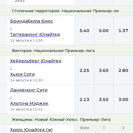
25:51
Столичная территория. Национальная Премьер-лига
1
Х
2
Бриндабелла Блюс
-
5.40
5.00
1.37
Таггеранонг Юнайтед
12 августа в 11:30
Виктория. Национальная Премьер-лига
1
Х
2
Хейдельберг Юнайтед
-
2.25
3.65
2.80
Хьюм Сити
14 августа в 12:30
Данденонг Сити
-
2.13
3.55
3.00
Альтона Мэджик
14 августа в 12:45
Женщины. Новый Южный Уэльс. Премьер-Лига
Фора
Фора
1
1
2
2
Хиллс Юнайтед (ж)