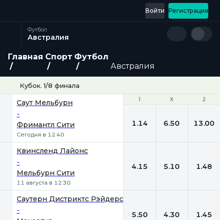
Войти
Регистрация
Футбол
Австралия
Главная
Спорт
Футбол
Австралия
Кубок. 1/8 финала
1
1
Х
Х
2
2
Саут Мельбурн
-
1.14
6.50
13.00
Фримантл Сити
Сегодня в 12:40
Квинсленд Лайонc
-
4.15
5.10
1.48
Мельбурн Сити
11 августа в 12:30
Саутерн Дистриктс Рэйдерс
-
5.50
4.30
1.45