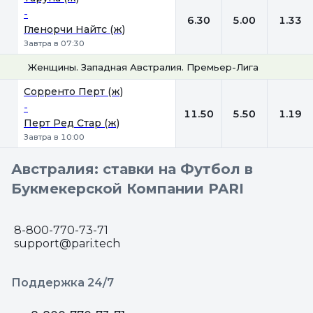
-
6.30
5.00
1.33
Гленорчи Найтс (ж)
Завтра в 07:30
Женщины. Западная Австралия. Премьер-Лига
1
Х
2
Сорренто Перт (ж)
-
11.50
5.50
1.19
Перт Ред Стар (ж)
Завтра в 10:00
Австралия: ставки на Футбол в
Букмекерской Компании PARI
8-800-770-73-71
support@pari.tech
Поддержка 24/7