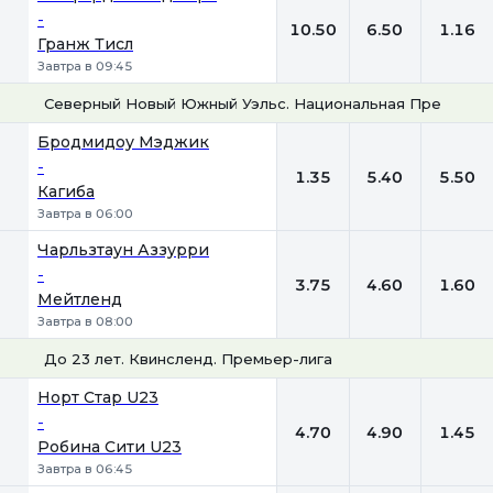
-
10.50
6.50
1.16
Гранж Тисл
Завтра в 09:45
Северный Новый Южный Уэльс. Национальная Премьер-
1
Х
2
Бродмидоу Мэджик
-
1.35
5.40
5.50
Кагиба
Завтра в 06:00
Чарльзтаун Аззурри
-
3.75
4.60
1.60
Мейтленд
Завтра в 08:00
До 23 лет. Квинсленд. Премьер-лига
1
Х
2
Норт Стар U23
-
4.70
4.90
1.45
Робина Сити U23
Завтра в 06:45