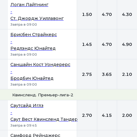
Логан Лайтнинг
-
1.50
4.70
4.30
Ст. Джордж Уиллавонг
Завтра в 09:00
Брисбен Страйкерс
-
1.45
4.70
4.90
Редлэндс Юнайтед
Завтра в 09:00
Саншайн Кост Уондерерс
-
2.75
3.65
2.10
Бродбич Юнайтед
Завтра в 09:00
Квинсленд. Премьер-лига-2
1
Х
2
Саутсайд Иглз
-
2.70
4.15
2.00
Саут Вест Квинсленд Тандер
Завтра в 09:45
Самфорд Рейнджерс