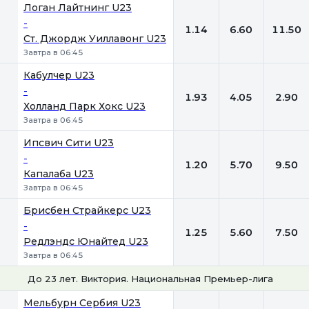
Логан Лайтнинг U23
-
1.14
6.60
11.50
Ст. Джордж Уиллавонг U23
Завтра в 06:45
Кабулчер U23
-
1.93
4.05
2.90
Холланд Парк Хокс U23
Завтра в 06:45
Ипсвич Сити U23
-
1.20
5.70
9.50
Капалаба U23
Завтра в 06:45
Брисбен Страйкерс U23
-
1.25
5.60
7.50
Редлэндс Юнайтед U23
Завтра в 06:45
До 23 лет. Виктория. Национальная Премьер-лига 2
1
Х
2
Мельбурн Сербия U23