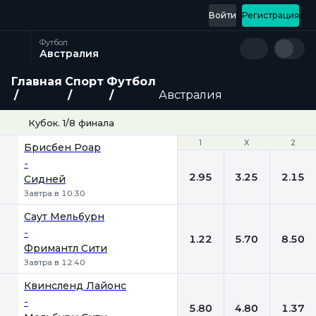
Войти
Регистрация
Футбол
Австралия
Главная
Спорт
Футбол
Австралия
Кубок. 1/8 финала
1
1
Х
Х
2
2
Брисбен Роар
-
2.95
3.25
2.15
Сидней
Завтра в 10:30
Саут Мельбурн
-
1.22
5.70
8.50
Фримантл Сити
Завтра в 12:40
Квинсленд Лайонc
-
5.80
4.80
1.37