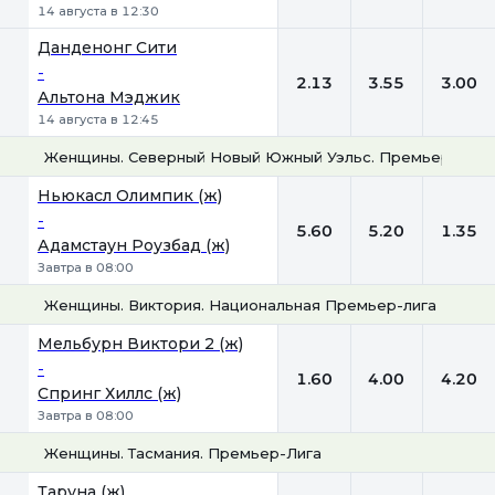
14 августа в 12:30
Данденонг Сити
-
2.13
3.55
3.00
Альтона Мэджик
14 августа в 12:45
Женщины. Северный Новый Южный Уэльс. Премьер-лига
1
Х
2
Ньюкасл Олимпик (ж)
-
5.60
5.20
1.35
Адамстаун Роузбад (ж)
Завтра в 08:00
Женщины. Виктория. Национальная Премьер-лига
1
Х
2
Мельбурн Виктори 2 (ж)
-
1.60
4.00
4.20
Спринг Хиллс (ж)
Завтра в 08:00
Женщины. Тасмания. Премьер-Лига
1
Х
2
Таруна (ж)