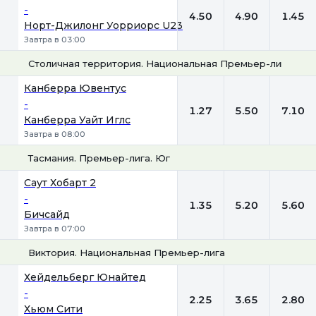
-
4.50
4.90
1.45
Норт-Джилонг Уорриорс U23
Завтра в 03:00
Столичная территория. Национальная Премьер-лига
1
Х
2
Канберра Ювентус
-
1.27
5.50
7.10
Канберра Уайт Иглс
Завтра в 08:00
Тасмания. Премьер-лига. Юг
1
Х
2
Саут Хобарт 2
-
1.35
5.20
5.60
Бичсайд
Завтра в 07:00
Виктория. Национальная Премьер-лига
1
Х
2
Хейдельберг Юнайтед
-
2.25
3.65
2.80
Хьюм Сити