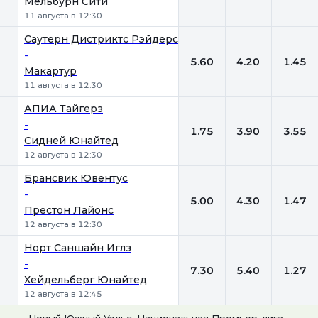
Мельбурн Сити
11 августа в 12:30
Саутерн Дистриктс Рэйдерс
-
5.60
4.20
1.45
Макартур
11 августа в 12:30
АПИА Тайгерз
-
1.75
3.90
3.55
Сидней Юнайтед
12 августа в 12:30
Брансвик Ювентус
-
5.00
4.30
1.47
Престон Лайонс
12 августа в 12:30
Норт Саншайн Иглз
-
7.30
5.40
1.27
Хейдельберг Юнайтед
12 августа в 12:45
Новый Южный Уэльс. Национальная Премьер-лига