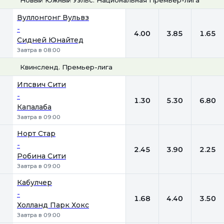
1
Х
2
Вуллонгонг Вульвз
-
4.00
3.85
1.65
Сидней Юнайтед
Завтра в 08:00
Квинсленд. Премьер-лига
1
Х
2
Ипсвич Сити
-
1.30
5.30
6.80
Капалаба
Завтра в 09:00
Норт Стар
-
2.45
3.90
2.25
Робина Сити
Завтра в 09:00
Кабулчер
-
1.68
4.40
3.50
Холланд Парк Хокс
Завтра в 09:00