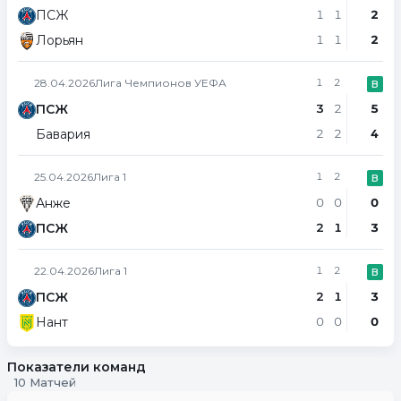
ПСЖ
1
1
2
Лорьян
1
1
2
28.04.2026
Лига Чемпионов УЕФА
1
2
В
ПСЖ
3
2
5
Бавария
2
2
4
25.04.2026
Лига 1
1
2
В
Анже
0
0
0
ПСЖ
2
1
3
22.04.2026
Лига 1
1
2
В
ПСЖ
2
1
3
Нант
0
0
0
Показатели команд
10 Матчей