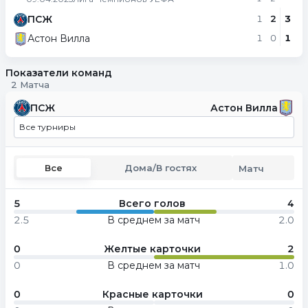
ПСЖ
1
2
3
Астон Вилла
1
0
1
Показатели команд
2 Матча
ПСЖ
Астон Вилла
Все турниры
Все
Дома/В гостях
Матч
5
Всего голов
4
2.5
В среднем за матч
2.0
0
Желтые карточки
2
0
В среднем за матч
1.0
0
Красные карточки
0