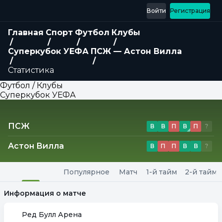
Войти
Регистрация
Главная
Спорт
Футбол
Клубы
Суперкубок УЕФА
ПСЖ — Астон Вилла
Статистика
Футбол / Клубы
Суперкубок УЕФА
Матч
ПСЖ
В
В
П
В
П
?
Астон Вилла
В
П
П
В
В
?
Популярное
Матч
1-й тайм
2-й тайм
Информация о матче
Ред Булл Арена