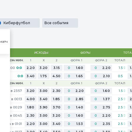
льности
SECRET
Медиа
Приложения
Результаты
...
Киберфутбол
Все события
матч
93
ИСХОДЫ
ФОРЫ
ТОТ
ПРО-1. 2X4 МИН.
1
Х
2
ФОРА 1
ФОРА 2
ТОТАЛ
14:00
0:0
2.20
3.20
3.15
0
1.60
0
2.20
1.5
1
0:0
3.40
1.75
4.50
0
1.65
0
2.10
0.5
1
LIGA-4. 2X4 МИН.
1
Х
2
ФОРА 1
ФОРА 2
ТОТАЛ
годня в 23:57
3.20
3.00
2.30
0
2.20
0
1.60
1.5
1
Завтра в 00:13
4.00
3.40
1.85
0
2.85
0
1.37
2.5
2
автра в 00:29
1.80
3.90
3.70
0
1.40
0
2.75
2.5
1
автра в 00:45
2.30
3.00
3.20
0
1.60
0
2.20
2.5
2
Завтра в 01:01
2.20
3.00
3.40
0
1.53
0
2.35
2.5
1
Завтра в 01:17
2.00
3.40
3.50
0
1.47
0
2.50
2.5
2