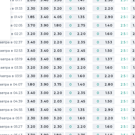
Завтра в 01:33
2.30
3.00
3.20
0
1.60
0
2.20
1.5
1
автра в 01:49
1.85
3.40
4.05
0
1.35
0
2.90
2.5
2
автра в 02:05
3.70
3.90
1.80
0
2.75
0
1.40
2.5
1
автра в 02:21
3.20
3.00
2.30
0
2.20
0
1.60
2.5
2
автра в 02:37
3.40
3.00
2.20
0
2.35
0
1.53
2.5
1
автра в 02:53
3.40
3.40
2.03
0
2.45
0
1.50
2.5
2
Завтра в 03:19
4.00
3.40
1.85
0
2.85
0
1.37
2.5
2
автра в 03:35
3.20
3.00
2.30
0
2.20
0
1.60
1.5
1
Завтра в 03:51
2.30
3.00
3.20
0
1.60
0
2.20
2.5
2
автра в 04:07
1.80
3.90
3.75
0
1.40
0
2.80
2.5
1
автра в 04:23
3.40
3.00
2.20
0
2.35
0
1.53
2.5
1
автра в 04:39
3.40
3.40
2.03
0
2.45
0
1.50
2.5
2
автра в 04:55
1.85
3.40
4.10
0
1.35
0
2.90
2.5
2
Завтра в 05:11
2.30
3.00
3.20
0
1.60
0
2.20
1.5
1
автра в 05:27
3.20
3.00
2.30
0
2.20
0
1.60
2.5
2
автра в 05:43
3.70
3.90
1.80
0
2.75
0
1.40
2.5
1