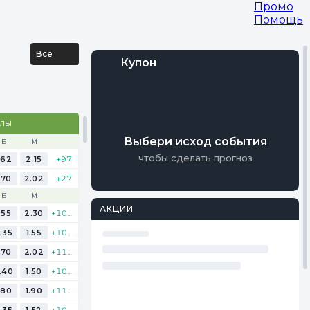
Промо
Помощь
Все
Купон
Войти
АЛЫ
Регистрация
Выбери исход события
Б
М
чтобы сделать прогноз
.62
2.15
+97
.70
2.02
+27
Б
М
АКЦИИ
.55
2.30
+103
.35
1.55
+104
.70
2.02
+117
.40
1.50
+108
.80
1.90
+112
.35
1.52
+106