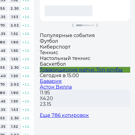
.55
2.30
+103
.35
1.53
+104
.70
2.02
+117
.35
1.52
+108
Популярные события
Футбол
.80
1.90
+112
Киберспорт
.45
1.50
+106
Теннис
Настольный теннис
.35
1.55
+104
Баскетбол
.55
2.30
+103
Товарищеские матчи. Топ-клубы
Сегодня в 15:00
.40
1.50
+108
Бавария
.70
2.02
+117
Астон Вилла
1
1.95
.80
1.90
+112
Х
4.20
.45
1.50
+106
2
3.15
.35
1.53
+104
Еще 786 котировок
.55
2.30
+103
.35
1.52
+108
.70
2.02
+117