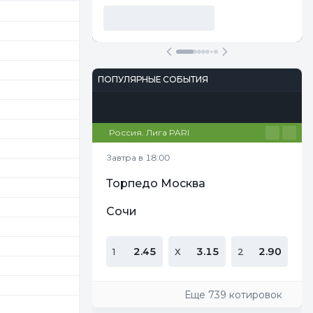
ПОПУЛЯРНЫЕ СОБЫТИЯ
Футбол
Киберспорт
Теннис
Настольный теннис
Баскетбол
Россия. Лига PARI
Завтра в 18:00
Торпедо Москва
Сочи
2.45
3.15
2.90
1
Х
2
Еще 739 котировок