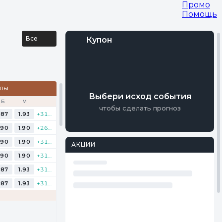
Промо
Помощь
Все
Купон
Войти
АЛЫ
Регистрация
Выбери исход события
Б
М
чтобы сделать прогноз
.87
1.93
+311
.90
1.90
+261
.90
1.90
+312
АКЦИИ
.90
1.90
+311
.87
1.93
+311
.87
1.93
+312