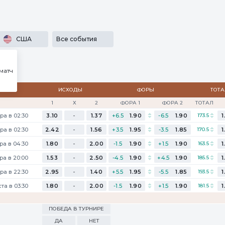
льности
SECRET
Медиа
Приложения
Результаты
...
США
Все события
матч
ИСХОДЫ
ФОРЫ
ТОТ
1
Х
2
ФОРА 1
ФОРА 2
ТОТАЛ
ра в 02:30
3.10
-
1.37
+6.5
1.90
-6.5
1.90
173.5
1
ра в 02:30
2.42
-
1.56
+3.5
1.95
-3.5
1.85
170.5
1
ра в 04:30
1.80
-
2.00
-1.5
1.90
+1.5
1.90
163.5
1
ра в 20:00
1.53
-
2.50
-4.5
1.90
+4.5
1.90
185.5
1
ра в 22:30
2.95
-
1.40
+5.5
1.95
-5.5
1.85
193.5
1
ста в 03:30
1.80
-
2.00
-1.5
1.90
+1.5
1.90
181.5
1
ПОБЕДА В ТУРНИРЕ
ДА
НЕТ