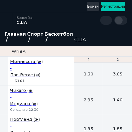
Войти
Регистрация
Баскетбол
США
Главная
Спорт
Баскетбол
США
WNBA
1
1
2
2
Миннесота (ж)
-
1.30
3.65
Лас-Вегас (ж)
31:01
Чикаго (ж)
-
2.95
1.40
Индиана (ж)
Сегодня в 22:30
Портленд (ж)
-
1.95
1.85