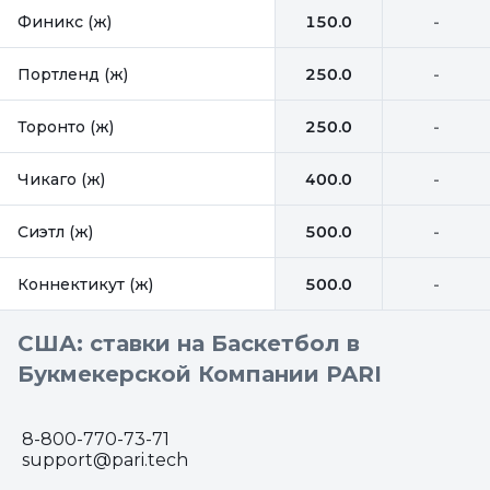
Финикс (ж)
150.0
-
Портленд (ж)
250.0
-
Торонто (ж)
250.0
-
Чикаго (ж)
400.0
-
Сиэтл (ж)
500.0
-
Коннектикут (ж)
500.0
-
США: ставки на Баскетбол в
Букмекерской Компании PARI
8-800-770-73-71
support@pari.tech