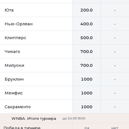
Юта
200.0
-
Нью-Орлеан
400.0
-
Клипперс
500.0
-
Чикаго
700.0
-
Милуоки
700.0
-
Бруклин
1000
-
Мемфис
1000
-
Сакраменто
1000
-
WNBA. Итоги турнира
до 24.09 18:00
да
нет
Победа в турнире