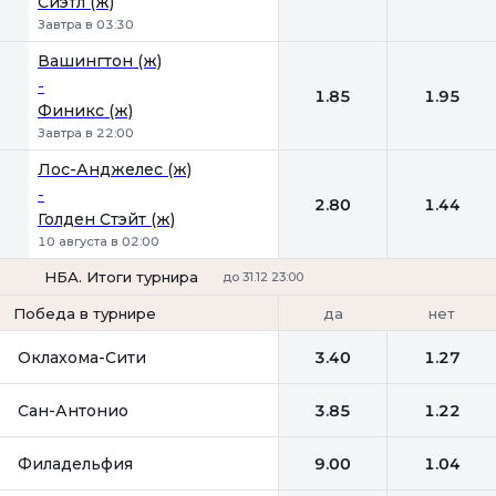
Сиэтл (ж)
Завтра в 03:30
Вашингтон (ж)
-
1.85
1.95
Финикс (ж)
Завтра в 22:00
Лос-Анджелес (ж)
-
2.80
1.44
Голден Стэйт (ж)
10 августа в 02:00
НБА. Итоги турнира
до 31.12 23:00
да
нет
Победа в турнире
Оклахома-Сити
3.40
1.27
Сан-Антонио
3.85
1.22
Филадельфия
9.00
1.04