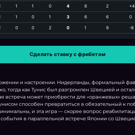
2
1
1
0
4
6
2
+4
2
1
0
1
3
6
6
0
2
0
0
2
0
1
9
-8
Сделать ставку с фрибетом
ложении и настроении. Нидерланды, формальный фав
о, тогда как Тунис был разгромлен Швецией и осталс
ная встреча может приобрести для «оранжевых» реша
 Тунисом способен превратиться в обязательный к п
инимальны, и эта игра — скорее вопрос реабилитаци
события в параллельной встрече Японии со Швецией