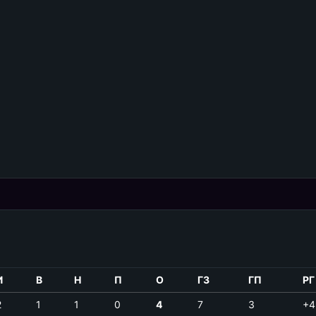
И
В
Н
П
О
ГЗ
ГП
РГ
2
1
1
0
4
7
3
+4