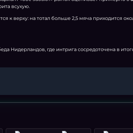
рита всухую.
ся к верху: на тотал больше 2,5 мяча приходится ок
да Нидерландов, где интрига сосредоточена в итого