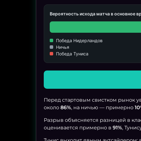
Вероятность исхода матча в основное в
Победа Нидерландов
Ничья
Победа Туниса
Перед стартовым свистком рынок у
около
86%
, на ничью — примерно
1
Разрыв объясняется разницей в клас
оценивается примерно в
91%
, Туни
Тунис выходит явным аутсайдером: 