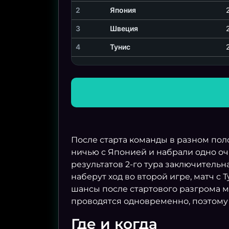
2
Япония
3
Швеция
4
Тунис
После старта команды в разном по
ничью с Японией и набрали одно очк
результатов 2-го тура заключитель
наберут ход во второй игре, матч с
шансы после стартового разгрома м
проводятся одновременно, поэтому 
Где и когда