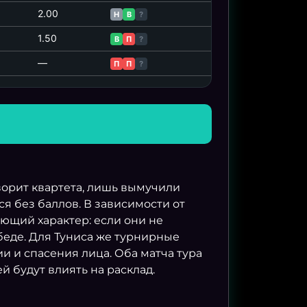
2.00
Н
В
?
1.50
В
П
?
—
П
П
?
орит квартета, лишь вымучили
я без баллов. В зависимости от
ющий характер: если они не
обеде. Для Туниса же турнирные
и и спасения лица. Оба матча тура
 будут влиять на расклад.