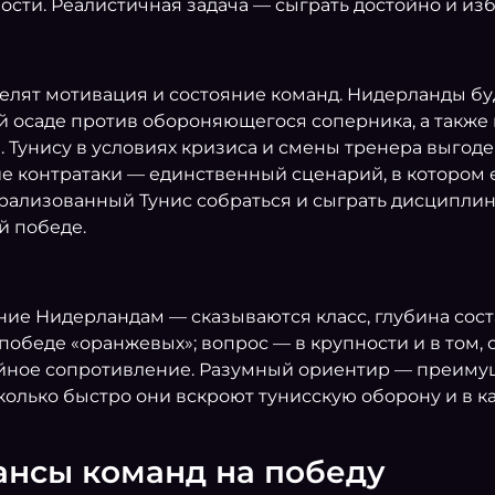
сти. Реалистичная задача — сыграть достойно и изб
лят мотивация и состояние команд. Нидерланды буд
й осаде против обороняющегося соперника, а также 
й. Тунису в условиях кризиса и смены тренера выго
е контратаки — единственный сценарий, в котором е
рализованный Тунис собраться и сыграть дисциплин
й победе.
ие Нидерландам — сказываются класс, глубина сост
обеде «оранжевых»; вопрос — в крупности и в том, 
ойное сопротивление. Разумный ориентир — преиму
асколько быстро они вскроют тунисскую оборону и в 
ансы команд на победу