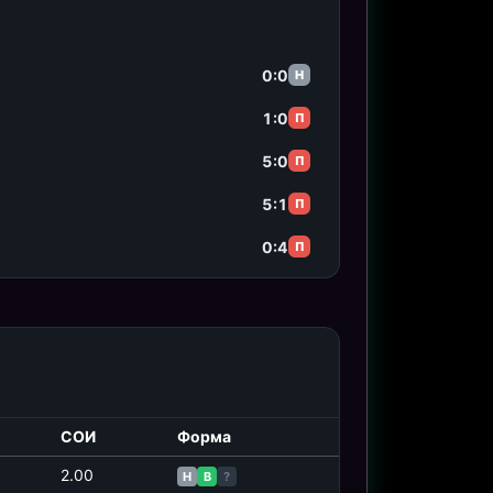
0:0
Н
1:0
П
5:0
П
5:1
П
0:4
П
СОИ
Форма
2.00
Н
В
?