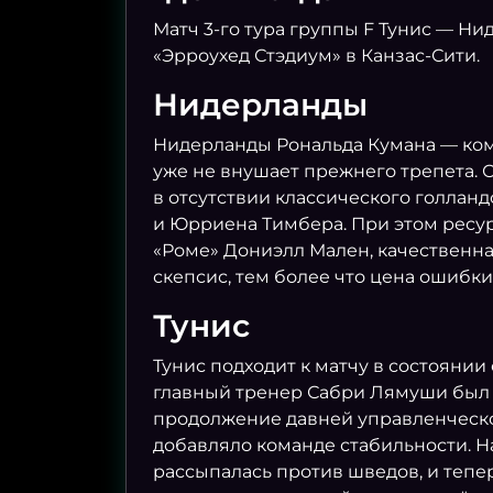
Матч 3-го тура группы F Тунис — Ни
«Эрроухед Стэдиум» в Канзас-Сити.
Нидерланды
Нидерланды Рональда Кумана — ком
уже не внушает прежнего трепета. 
в отсутствии классического голлан
и Юрриена Тимбера. При этом ресур
«Роме» Дониэлл Мален, качественная
скепсис, тем более что цена ошибки
Тунис
Тунис подходит к матчу в состояни
главный тренер Сабри Лямуши был ув
продолжение давней управленческой
добавляло команде стабильности. Н
рассыпалась против шведов, и тепе