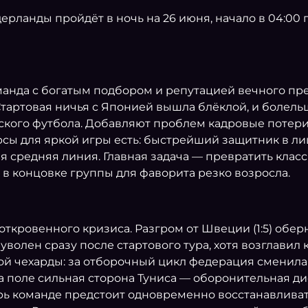
дерланды пройдёт в ночь на 26 июня, начало в 04:00
анда с богатым подбором и репутацией вечного пре
Стартовая ничья с Японией вышла блёклой, и болел
дского футбола. Добавляют проблем кадровые потер
сы для яркой игры есть: быстрейший защитник в ли
 средняя линия. Главная задача — превратить класс
 в концовке группы для фаворита резко возросла.
и откровенного кризиса. Разгром от Швеции (1:5) о
олен сразу после стартового тура, хотя возглавил 
 чехарды: за отборочный цикл федерация сменила н
а поле сильная сторона Туниса — оборонительная д
рь команде предстоит одновременно восстанавливать