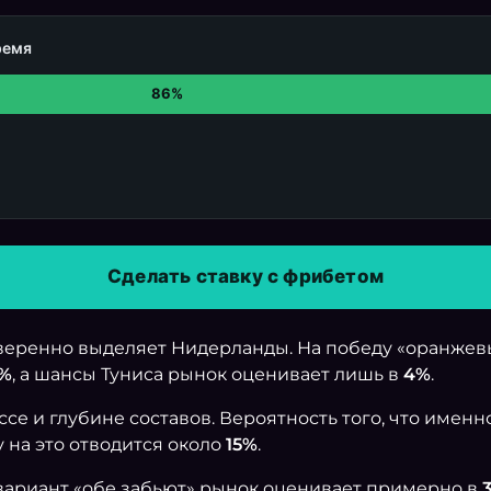
ремя
86%
Сделать ставку с фрибетом
веренно выделяет Нидерланды. На победу «оранжев
0%
, а шансы Туниса рынок оценивает лишь в
4%
.
се и глубине составов. Вероятность того, что именн
су на это отводится около
15%
.
вариант «обе забьют» рынок оценивает примерно в