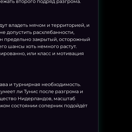
ежать второго подряд разгрома.
ут владеть мячом и территорией, и
не допустить расхлябанности,
ден предельно закрытый, осторожный
го шансы хоть немного растут.
ированно, или класс и мотивация
ава и турнирная необходимость.
сумеет ли Тунис после разгрома и
щество Нидерландов, масштаб
каком состоянии соперник подойдёт