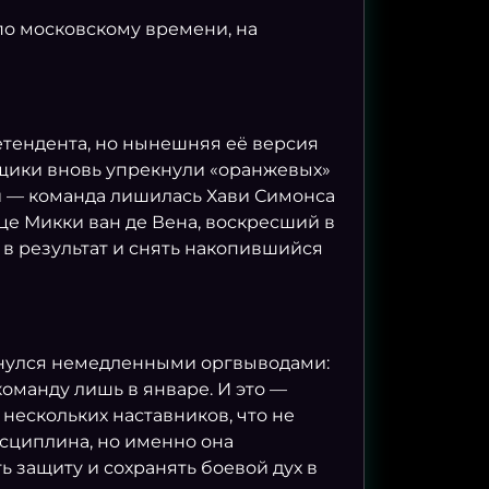
 по московскому времени, на
тендента, но нынешняя её версия
ьщики вновь упрекнули «оранжевых»
и — команда лишилась Хави Симонса
це Микки ван де Вена, воскресший в
 в результат и снять накопившийся
бернулся немедленными оргвыводами:
команду лишь в январе. И это —
ескольких наставников, что не
исциплина, но именно она
 защиту и сохранять боевой дух в