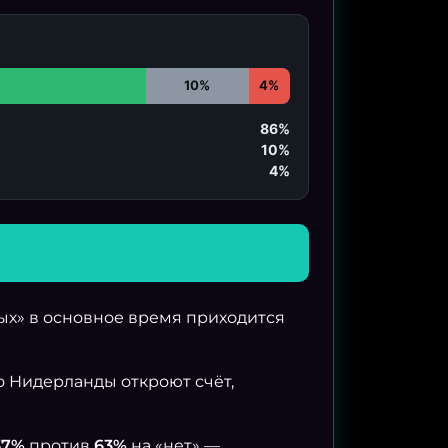
10%
4%
86%
10%
4%
ых» в основное время приходится
о Нидерланды откроют счёт,
37%
против
63%
на «нет» —