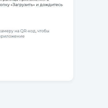
опку «Загрузить» и дождитесь
.
амеру на QR-код, чтобы
 приложение