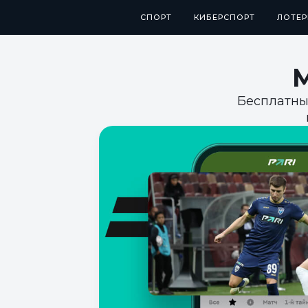
СПОРТ
СПОРТ
КИБЕРСПОРТ
КИБЕРСПОРТ
ЛОТЕР
ЛОТЕР
Бесплатны