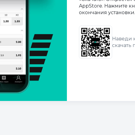
AppStore. Нажмите кн
окончания установки
Наведи к
скачать