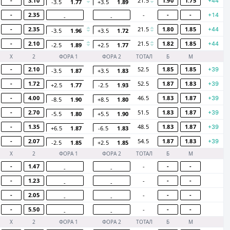
-
3.10
21.5
1.90
1.75
+44
-3.5
1.77
+3.5
1.89
-
2.35
-
-
-
+14
-
-
-
2.35
21.5
1.80
1.85
+44
-3.5
1.96
+3.5
1.72
-
2.10
21.5
1.82
1.85
+44
-2.5
1.89
+2.5
1.77
Х
2
ФОРА 1
ФОРА 2
ТОТАЛ
Б
М
-
2.10
52.5
1.85
1.85
+39
-3.5
1.87
+3.5
1.83
-
1.72
52.5
1.87
1.83
+39
+2.5
1.77
-2.5
1.93
-
4.00
46.5
1.83
1.87
+39
-8.5
1.90
+8.5
1.80
-
2.70
51.5
1.83
1.87
+39
-5.5
1.80
+5.5
1.90
-
1.35
48.5
1.83
1.87
+39
+6.5
1.87
-6.5
1.83
-
2.07
54.5
1.87
1.83
+39
-2.5
1.85
+2.5
1.85
Х
2
ФОРА 1
ФОРА 2
ТОТАЛ
Б
М
-
1.47
-
-
-
-
-
-
1.23
-
-
-
-
-
-
2.05
-
-
-
-
-
-
5.50
-
-
-
-
-
Х
2
ФОРА 1
ФОРА 2
ТОТАЛ
Б
М