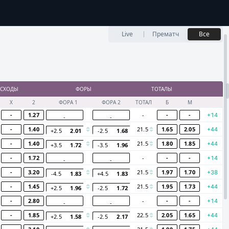
...
ЛЬТАТЫ
Live
Прематч
Все
СХОДЫ
ФОРЫ
ТОТАЛЫ
Х
2
ФОРА 1
ФОРА 2
ТОТАЛ
Б
М
-
1.27
-
-
-
+14
-
-
-
1.40
21.5
1.65
2.05
+44
+2.5
2.01
-2.5
1.68
-
1.40
21.5
1.80
1.85
+44
+3.5
1.72
-3.5
1.96
-
1.72
-
-
-
+14
-
-
-
3.20
21.5
1.97
1.70
+38
-4.5
1.83
+4.5
1.83
-
1.45
21.5
1.95
1.73
+44
+2.5
1.96
-2.5
1.72
-
2.80
-
-
-
+14
-
-
-
1.85
22.5
2.05
1.65
+44
+2.5
1.58
-2.5
2.17