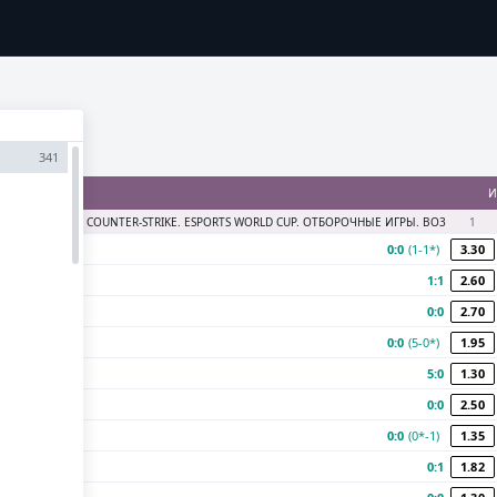
ММА ЛОЯЛЬНОСТИ
SECRET
МЕДИА
ПРИЛОЖЕНИЯ
РЕЗУ
341
И
COUNTER-STRIKE. ESPORTS WORLD CUP. ОТБОРОЧНЫЕ ИГРЫ. BO3
1
0:0
(1-1*)
3.30
1:1
2.60
0:0
2.70
0:0
(5-0*)
1.95
5:0
1.30
0:0
2.50
0:0
(0*-1)
1.35
0:1
1.82