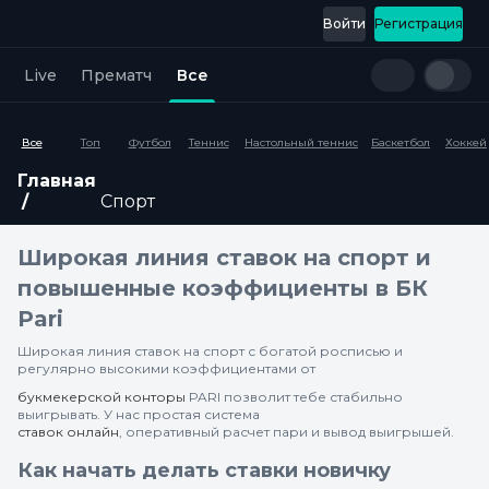
Войти
Регистрация
Live
Прематч
Все
Все
Топ
Футбол
Теннис
Настольный теннис
Баскетбол
Хоккей
Главная
Спорт
Широкая линия ставок на спорт и
повышенные коэффициенты в БК
Pari
Широкая линия ставок на спорт с богатой росписью и
регулярно высокими коэффициентами от
букмекерской конторы
PARI позволит тебе стабильно
выигрывать. У нас простая система
ставок онлайн
, оперативный расчет пари и вывод выигрышей.
Как начать делать ставки новичку