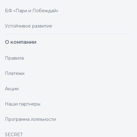
БФ «Пари и Побеждай»
Устойчивое развитие
О компании
Правила
Платежи
Акции
Наши партнеры
Программа лояльности
SECRET