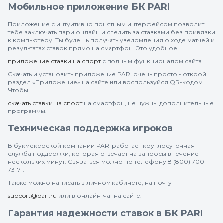
Мобильное приложение БК PARI
Приложение с интуитивно понятным интерфейсом позволит
тебе заключать пари онлайн и следить за ставками без привязки
к компьютеру. Ты будешь получать уведомления о ходе матчей и
результатах ставок прямо на смартфон. Это удобное
приложение ставки на спорт
с полным функционалом сайта.
Скачать и установить приложение PARI очень просто - открой
раздел «Приложение» на сайте или воспользуйся QR-кодом.
Чтобы
скачать ставки на спорт
на смартфон, не нужны дополнительные
программы.
Техническая поддержка игроков
В букмекерской компании PARI работает круглосуточная
служба поддержки, которая отвечает на запросы в течение
нескольких минут. Связаться можно по телефону 8 (800) 700-
73-71.
Также можно написать в личном кабинете, на почту
support@pari.ru
или в онлайн-чат на сайте.
Гарантия надежности ставок в БК PARI