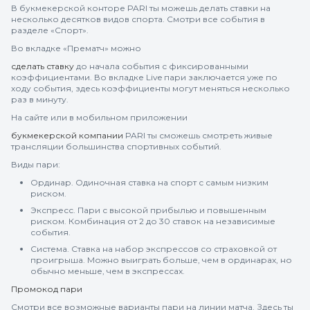
В букмекерской конторе PARI ты можешь делать ставки на
несколько десятков видов спорта. Смотри все события в
разделе «Спорт».
Во вкладке «Прематч» можно
сделать ставку
до начала события с фиксированными
коэффициентами. Во вкладке Live пари заключается уже по
ходу события, здесь коэффициенты могут меняться несколько
раз в минуту.
На сайте или в мобильном приложении
букмекерской компании
PARI ты сможешь смотреть живые
трансляции большинства спортивных событий.
Виды пари:
Ординар
. Одиночная ставка на спорт с самым низким
риском.
Экспресс
. Пари с высокой прибылью и повышенным
риском. Комбинация от 2 до 30 ставок на независимые
события.
Система
. Ставка на набор экспрессов со страховкой от
проигрыша. Можно выиграть больше, чем в ординарах, но
обычно меньше, чем в экспрессах.
Промокод пари
Смотри все возможные варианты пари на линии матча. Здесь ты