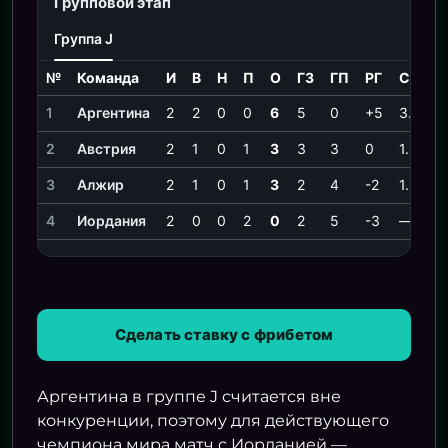
Групповой этап
Группа J
№
Команда
И
В
Н
П
О
ГЗ
ГП
РГ
СОИ
1
Аргентина
2
2
0
0
6
5
0
+5
3.00
2
Австрия
2
1
0
1
3
3
3
0
1.50
3
Алжир
2
1
0
1
3
2
4
-2
1.50
4
Иордания
2
0
0
2
0
2
5
-3
—
Сделать ставку с фрибетом
Аргентина в группе J считается вне
конкуренции, поэтому для действующего
чемпиона мира матч с Иорданией —