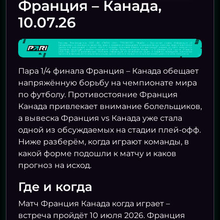
Франция – Канада,
30.06 04:00
ФРАНЦИ
10.07.26
НИДЕРЛАНДЫ
1
МАРОККО
1
Пара 1/4 финала Франция – Канада обещает
30.06 20:00
напряжённую борьбу на чемпионате мира
КОТ-Д’ИВУАР
1
по футболу. Противостояние Франция
05.07 23:00
Канада привлекает внимание болельщиков,
НОРВЕГИЯ
2
а вывеска Франция vs Канада уже стала
БРАЗИЛИ
одной из обсуждаемых на стадии плей-офф.
01.07 00:00
Ниже разберём, когда играют команды, в
НОРВЕГИ
какой форме подошли к матчу и каков
ФРАНЦИЯ
3
прогноз на исход.
ШВЕЦИЯ
0
Где и когда
Матч Франция Канада когда играет –
01.07 05:00
встреча пройдёт 10 июля 2026. Франция