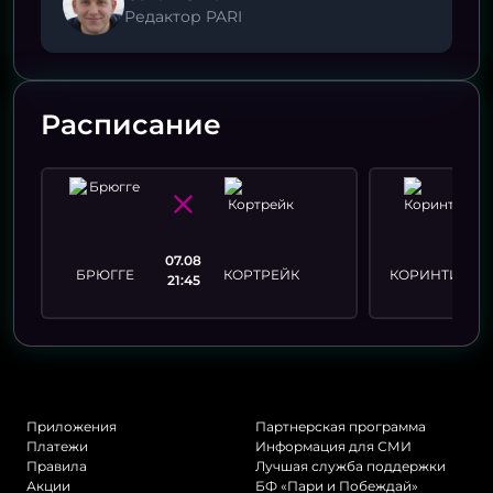
Редактор PARI
Расписание
07.08
БРЮГГЕ
КОРТРЕЙК
КОРИНТИАНС
21:45
И
Приложения
Партнерская программа
Платежи
Информация для СМИ
Правила
Лучшая служба поддержки
Акции
БФ «Пари и Побеждай»