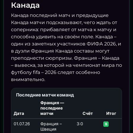
Канада
03.07 21:00
ЕГИПЕТ
АВСТРАЛИЯ
1
Канада последний матч и предыдущие
Канада матчи подсказывают, чего ждать от
ЕГИПЕТ
1
соперника: прибавляет от матча к матчу и
способна удивить на своём поле. Канада –
один из заметных участников ФИФА 2026, и
04.07 01:00
в дуэли Франция Канада составы могут
АРГЕНТИНА
3
преподнести сюрпризы. Франция – Канада
07.07 23:00
– вывеска, за которой на чемпионат мира по
КАБО-ВЕРДЕ
2
футболу fifa – 2026 следят особенно
ШВЕЙЦА
внимательно.
04.07 04:30
КОЛУМБ
Последние матчи команд
КОЛУМБИЯ
1
Франция —
ГАНА
0
последние
Дата
матчи
Счёт
Итог
01.07.26
Франция –
3:0
В
Швеция