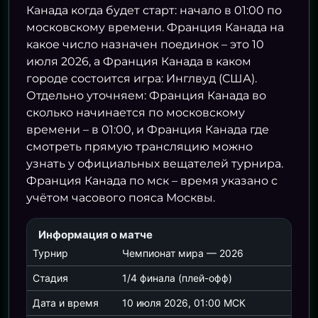
МЕКСИКА
2
Канада когда будет старт: начало в 01:00 по
06.07 04:00
московскому времени. Франция Канада на
ЭКВАДОР
0
какое число назначен поединок – это 10
МЕКСИКА
июля 2026, а Франция Канада в каком
01.07 19:00
городе состоится игра: Инглвуд (США).
АНГЛИЯ
Отдельно уточняем: Франция Канада во
АНГЛИЯ
2
сколько начинается по московскому
ДР КОНГО
1
времени – в 01:00, и Франция Канада где
смотреть прямую трансляцию можно
узнать у официальных вещателей турнира.
01.07 23:00
Франция Канада по мск – время указано с
БЕЛЬГИЯ
3
учётом часового пояса Москвы.
06.07 22:00
СЕНЕГАЛ
2
Информация о матче
ПОРТУГА
Турнир
Чемпионат мира — 2026
02.07 03:00
ИСПАНИ
Стадия
1/4 финала (плей-офф)
США
2
Дата и время
10 июля 2026, 01:00 МСК