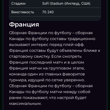
БОСНИЯ И ГЕРЦЕГОВИНА
0
Стадион
SoFi Stadium (Инглвуд, США)
Вместимость
70 240
02.07 22:00
Франция
ИСПАНИЯ
3
07.07 03:00
Сборная Франции по футболу – сборная
АВСТРИЯ
0
Канады по футболу составы традиционно
США
вызывают интерес перед плей-офф.
03.07 02:00
БЕЛЬГИЯ
Франция составы будут объявлены ближе к
стартовому свистку. Если смотреть
ПОРТУГАЛИЯ
2
Франция последний матч и в целом
ХОРВАТИЯ
1
Франция матчи на групповом этапе,
команда один из главных фаворитов
турнира, идущий по сетке уверенно.
03.07 06:00
Сборная Франции по футболу – сборная
ШВЕЙЦАРИЯ
2
Канады по футболу матчи между собой
07.07 19:00
ранее показывают, что настрой будет
АЛЖИР
0
максимальным.
АРГЕНТИ