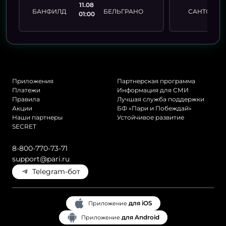
11.08
БАНФИЛД
БЕЛЬГРАНО
САНТОС
01:00
А
Приложения
Партнерская программа
Платежи
Информация для СМИ
Правила
Лучшая служба поддержки
Акции
БФ «Пари и Побеждай»
Наши партнеры
Устойчивое развитие
SECRET
8-800-770-73-71
support@pari.ru
Telegram-бот
для iOS
Приложение
для Android
Приложение