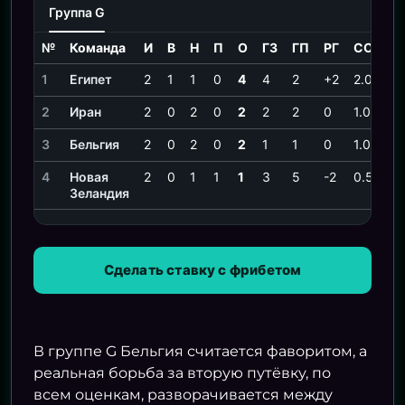
Группа G
№
Команда
И
В
Н
П
О
ГЗ
ГП
РГ
СОИ
1
Египет
2
1
1
0
4
4
2
+2
2.00
2
Иран
2
0
2
0
2
2
2
0
1.00
3
Бельгия
2
0
2
0
2
1
1
0
1.00
4
Новая
2
0
1
1
1
3
5
-2
0.50
Зеландия
Сделать ставку с фрибетом
В группе G Бельгия считается фаворитом, а
реальная борьба за вторую путёвку, по
всем оценкам, разворачивается между