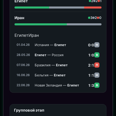
Египет
2
2
1
Иран
3
2
0
Египет
Иран
Испания —
Египет
0:0
01.04.26
Н
Египет
— Россия
1:0
28.05.26
В
Бразилия —
Египет
2:1
07.06.26
П
Бельгия —
Египет
1:1
16.06.26
Н
Новая Зеландия —
Египет
1:3
22.06.26
В
Групповой этап