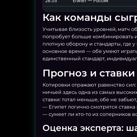
28.05
Египет — Россия
АРГЕНТИНА
3
Как команды сыг
КАБО-ВЕРДЕ
2
Учитывая близость уровней, матч о
04.07 04:30
попробует больше комбинировать и к
КОЛУМБИЯ
1
плотную оборону и стандарты, где у
основное время — обе умеют играть
ГАНА
0
единственный стандарт, индивидуал
Прогноз и ставки
Котировки отражают равенство сил:
ничьей здесь одна из самых высоких
ставки: тотал меньше, обе не забью
— Египет логично смотрятся ставка 
— сумеет ли кто-то из соперников 
Оценка эксперта: ш