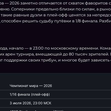
ра — 2026 заметно отличается от схваток фаворитов 
ровню. Соперники предельно близки по силам, а рын
05.07 23:00
акие равные дуэли в плей-офф ценятся за непредск
БРАЗИЛИЯ
1
способен решить судьбу путёвки в 1/8 финала. Разби
НОРВЕГИЯ
2
10.07 22:00
ода, начало — в 23:00 по московскому времени. Ком
ИСПАНИЯ
2
х арен турнира, вмещающей до 80 тысяч зрителей. П
т поддержки своих трибун, и многое будет зависеть 
БЕЛЬГИЯ
1
06.07 04:00
МЕКСИКА
2
Чемпионат мира — 2026
1/16 финала (плей-офф)
АНГЛИЯ
3
3 июля 2026, 23:00 МСК
19