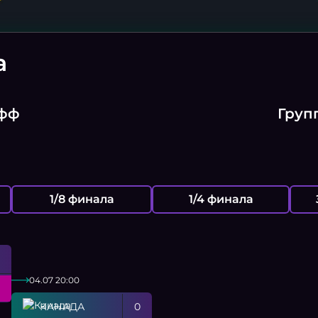
а
офф
Груп
1/8 финала
1/4 финала
04.07 20:00
КАНАДА
0