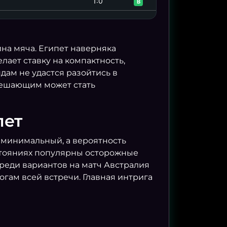
1:0
В
ина мяча. Египет наверняка
лает ставку на компактность,
ндам не удастся разойтись в
 Решающим может стать
пет
 минимальный, а вероятность
востояниях популярны осторожные
 Среди вариантов на матч Австралия
огам всей встречи. Главная интрига