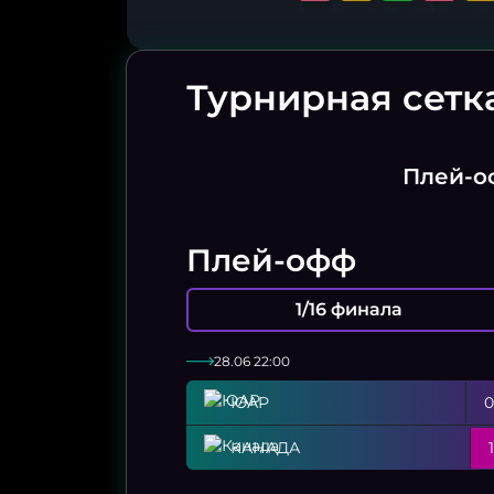
Турнирная сетк
Плей-
Плей-офф
1/16 финала
28.06 22:00
ЮАР
0
КАНАДА
1