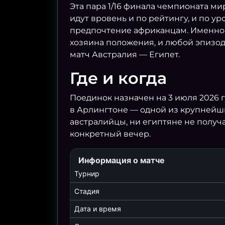
КОТ-Д’ИВУАР
1
Эта пара 1/16 финала чемпионата ми
идут вровень и по рейтингу, и по у
НОРВЕГИЯ
2
предпочтение африканцам. Именно т
хозяина положения, и любой эпизод 
01.07 00:00
матч Австралия — Египет.
ФРАНЦИЯ
3
Где и когда
ШВЕЦИЯ
0
Поединок назначен на 3 июля 2026 г
в Арлингтоне — одной из крупнейши
01.07 05:00
австралийцы, ни египтяне не получа
конкретный вечер.
МЕКСИКА
2
ЭКВАДОР
0
Информация о матче
Турнир
01.07 19:00
Стадия
АНГЛИЯ
2
Дата и время