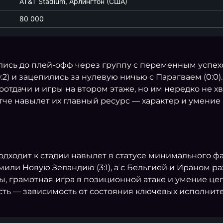
AT&T Stadium, Арлингтон (США)
80 000
06.07 22:00
рались до плей-офф через группу с переменным успех
(0:2) и зацепились за нулевую ничью с Парагваем (0:
ПОРТУГАЛИЯ
0
отдачи и игры на втором этаже, но им нередко не х
тче навылет их главный ресурс — характер и умение 
ИСПАНИЯ
1
12.07 00:00
НОРВЕГИЯ
1
подходит к стадии навылет в статусе минимального ф
или Новую Зеландию (3:1), а с Бельгией и Ираном ра
АНГЛИЯ
2
 грамотная игра в позиционной атаке и умение цеп
ть — зависимость от состояния ключевых исполнит
07.07 03:00
США
1