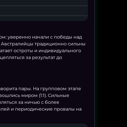
ФРАНЦИЯ
4
ИСПАНИЯ
АНГЛИЯ
6
АРГЕНТИН
ом: уверенно начали с победы над
0). Австралийцы традиционно сильны
ватает остроты и индивидуального
цепляться за результат до
аворита пары. На групповом этапе
зошлись миром (1:1). Сильные
ляться за ничью с более
елей и периодические провалы на