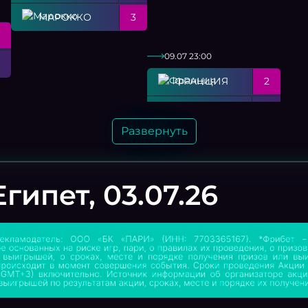
МАРОККО
3
09.07 23:00
ФРАНЦИЯ
2
МАРОККО
0
Развернуть
05.07 00:00
ПАРАГВАЙ
0
гипет, 03.07.26
ФРАНЦИЯ
1