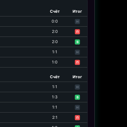
Счёт
Итог
0:0
Н
15.07 22:00
2:0
П
АНГЛИЯ
1
2:0
В
АРГЕНТИНА
2
1:1
Н
1:0
П
Счёт
Итог
1:1
Н
1:3
В
1:1
Н
2:1
П