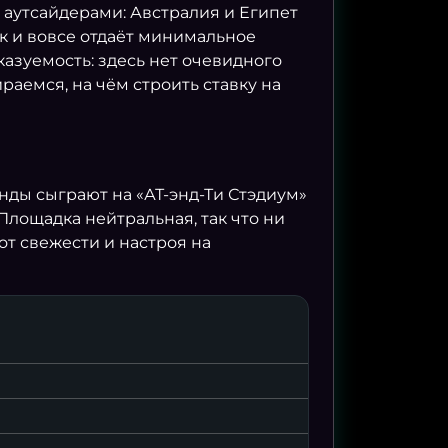
с аутсайдерами: Австралия и Египет
ок и вовсе отдаёт минимальное
азуемость: здесь нет очевидного
раемся, на чём строить ставку на
анды сыграют на «АТ-энд-Ти Стэдиум»
лощадка нейтральная, так что ни
от свежести и настроя на
.07 00:00
19.07 22:00