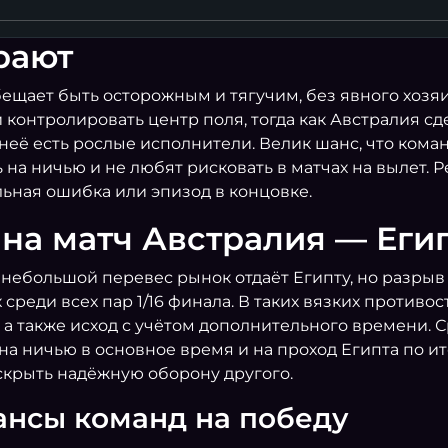
07.07 23:00
рают
ШВЕЙЦАРИЯ
0
бещает быть осторожным и тягучим, без явного хозя
КОЛУМБИЯ
0
онтролировать центр поля, тогда как Австралия сде
 неё есть рослые исполнители. Велик шанс, что кома
 на ничью и не любят рисковать в матчах на вылет.
ьная ошибка или эпизод в концовке.
 на матч Австралия — Еги
 небольшой перевес рынок отдаёт Египту, но разрыв
 среди всех пар 1/16 финала. В таких вязких проти
т, а также исход с учётом дополнительного времени.
на ничью в основное время и на проход Египта по ит
вскрыть надёжную оборону другого.
ансы команд на победу