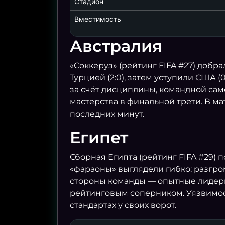
Стадион
ДР КОНГО
1
Вместимость
01.07 23:00
Австралия
БЕЛЬГИЯ
3
«Соккеруз» (рейтинг FIFA #27) доб
СЕНЕГАЛ
2
Турцией (2:0), затем уступили США 
за счёт дисциплины, командной само
02.07 03:00
мастерства в финальной трети. В ма
последних минут.
США
2
Египет
БОСНИЯ И ГЕРЦЕГОВИНА
0
Сборная Египта (рейтинг FIFA #29) 
02.07 22:00
«фараоны» выглядели гибко: разгром
стороны команды — опытные лидеры,
ИСПАНИЯ
3
рейтинговым соперником. Уязвимос
АВСТРИЯ
0
стандартах у своих ворот.