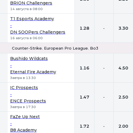
BRION Challengers
14 августа в 08:00
T1 Esports Academy
-
1.28
-
3.30
DN SOOPers Challengers
16 августа в 06:00
Counter-Strike. European Pro League. Bo3
1
Х
2
Bushido Wildcats
-
1.16
-
4.50
Eternal Fire Academy
Завтра в 13:30
IC Prospects
-
1.47
-
2.50
ENCE Prospects
Завтра в 17:30
FaZe Up Next
-
1.72
-
2.00
B8 Academy