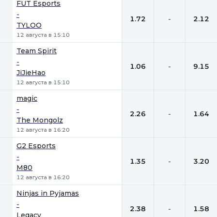
FUT Esports
-
1.72
-
2.12
TYLOO
12 августа в 15:10
Team Spirit
-
1.06
-
9.15
JiJieHao
12 августа в 15:10
magic
-
2.26
-
1.64
The Mongolz
12 августа в 16:20
G2 Esports
-
1.35
-
3.20
M80
12 августа в 16:20
Ninjas in Pyjamas
-
2.38
-
1.58
Legacy