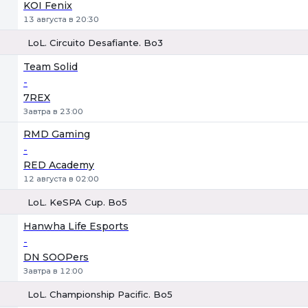
KOI Fenix
13 августа в 20:30
LoL. Circuito Desafiante. Bo3
1
Х
2
Team Solid
-
7REX
Завтра в 23:00
RMD Gaming
-
RED Academy
12 августа в 02:00
LoL. KeSPA Cup. Bo5
1
Х
2
Hanwha Life Esports
-
DN SOOPers
Завтра в 12:00
LoL. Championship Pacific. Bo5