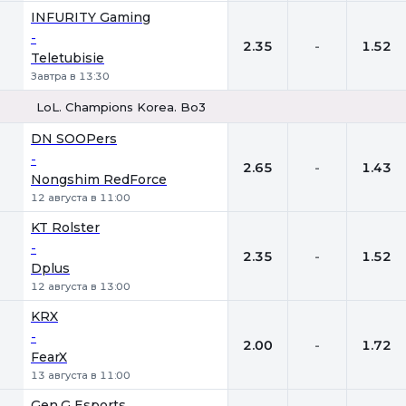
INFURITY Gaming
-
2.35
-
1.52
Teletubisie
Завтра в 13:30
LoL. Champions Korea. Bo3
1
Х
2
DN SOOPers
-
2.65
-
1.43
Nongshim RedForce
12 августа в 11:00
KT Rolster
-
2.35
-
1.52
Dplus
12 августа в 13:00
KRX
-
2.00
-
1.72
FearX
13 августа в 11:00
Gen.G Esports