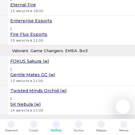
Eternal Fire
15 августа в 18:00
Enterprise Esports
-
Fire Flux Esports
15 августа в 21:00
Valorant. Game Changers. EMEA. Bo3
1
Х
2
FOKUS Sakura (ж)
-
Gentle Mates GC (ж)
13 августа в 21:00
Twisted Minds Orchid (ж)
-
SK Nebula (ж)
14 августа в 21:00
Valorant. Champions Tour. Pacific. Bo3
1
Х
2
Главная
KRX
Спорт
Кибер
Купон
Медиа
Меню
Главная
Спорт
Кибер
Купон
Медиа
Меню