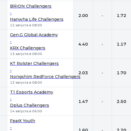
BRION Challengers
-
2.00
-
1.72
Hanwha Life Challengers
12 августа в 08:00
Gen.G Global Academy
-
4.40
-
1.17
KRX Challengers
13 августа в 08:00
KT Rolster Challengers
-
2.03
-
1.70
Nongshim RedForce Challengers
13 августа в 08:00
T1 Esports Academy
-
1.47
-
2.50
Dplus Challengers
14 августа в 06:00
FearX Youth
-
1.60
-
2.20