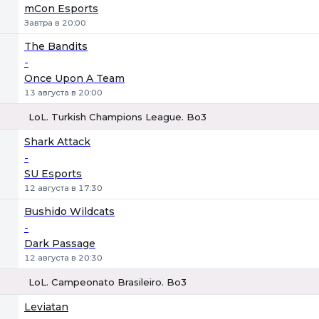
mCon Esports
Завтра в 20:00
The Bandits
-
Once Upon A Team
13 августа в 20:00
LoL. Turkish Champions League. Bo3
1
Х
2
Shark Attack
-
SU Esports
12 августа в 17:30
Bushido Wildcats
-
Dark Passage
12 августа в 20:30
LoL. Campeonato Brasileiro. Bo3
1
Х
2
Leviatan