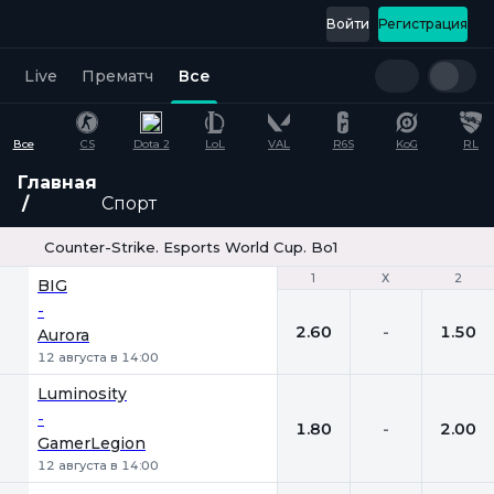
Войти
Регистрация
Live
Прематч
Все
Все
CS
Dota 2
LoL
VAL
R6S
KoG
RL
Главная
Спорт
Counter-Strike. Esports World Cup. Bo1
1
1
Х
Х
2
2
BIG
-
2.60
-
1.50
Aurora
12 августа в 14:00
Luminosity
-
1.80
-
2.00
GamerLegion
12 августа в 14:00