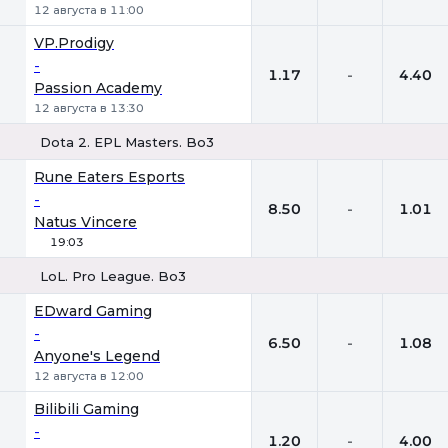
12 августа в 11:00
VP.Prodigy
-
1.17
-
4.40
Passion Academy
12 августа в 13:30
Dota 2. EPL Masters. Bo3
1
Х
2
Rune Eaters Esports
-
8.50
-
1.01
Natus Vincere
19:03
LoL. Pro League. Bo3
1
Х
2
EDward Gaming
-
6.50
-
1.08
Anyone's Legend
12 августа в 12:00
Bilibili Gaming
-
1.20
-
4.00