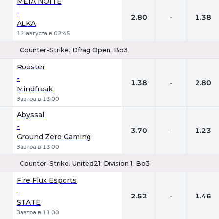
MEIA NOITE
-
2.80
-
1.38
ALKA
12 августа в 02:45
Counter-Strike. Dfrag Open. Bo3
1
Х
2
Rooster
-
1.38
-
2.80
Mindfreak
Завтра в 13:00
Abyssal
-
3.70
-
1.23
Ground Zero Gaming
Завтра в 13:00
Counter-Strike. United21: Division 1. Bo3
1
Х
2
Fire Flux Esports
-
2.52
-
1.46
STATE
Завтра в 11:00