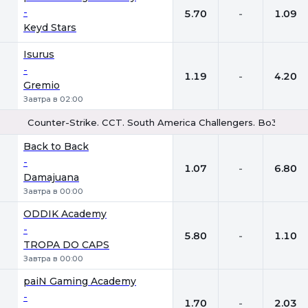
-
5.70
-
1.09
Keyd Stars
Isurus
-
1.19
-
4.20
Gremio
Завтра в 02:00
Counter-Strike. CCT. South America Challengers. Bo3
1
Х
2
Back to Back
-
1.07
-
6.80
Damajuana
Завтра в 00:00
ODDIK Academy
-
5.80
-
1.10
TROPA DO CAPS
Завтра в 00:00
paiN Gaming Academy
-
1.70
-
2.03