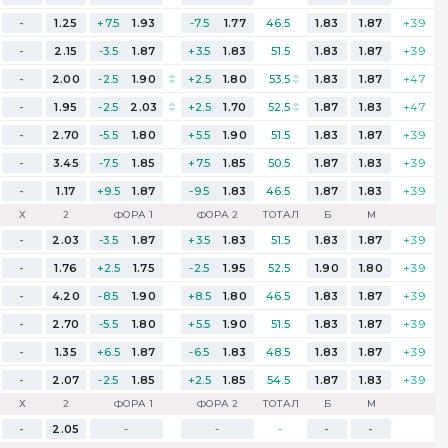
-
1.25
+7.5
1.93
-7.5
1.77
46.5
1.83
1.87
+39
-
2.15
-3.5
1.87
+3.5
1.83
51.5
1.83
1.87
+39
-
2.00
-2.5
1.90
+2.5
1.80
53.5
1.83
1.87
+47
-
1.95
-2.5
2.03
+2.5
1.70
52.5
1.87
1.83
+47
-
2.70
-5.5
1.80
+5.5
1.90
51.5
1.83
1.87
+39
-
3.45
-7.5
1.85
+7.5
1.85
50.5
1.87
1.83
+39
-
1.17
+9.5
1.87
-9.5
1.83
46.5
1.87
1.83
+39
Х
2
ФОРА 1
ФОРА 2
ТОТАЛ
Б
М
-
2.03
-3.5
1.87
+3.5
1.83
51.5
1.83
1.87
+39
-
1.76
+2.5
1.75
-2.5
1.95
52.5
1.90
1.80
+39
-
4.20
-8.5
1.90
+8.5
1.80
46.5
1.83
1.87
+39
-
2.70
-5.5
1.80
+5.5
1.90
51.5
1.83
1.87
+39
-
1.35
+6.5
1.87
-6.5
1.83
48.5
1.83
1.87
+39
-
2.07
-2.5
1.85
+2.5
1.85
54.5
1.87
1.83
+39
Х
2
ФОРА 1
ФОРА 2
ТОТАЛ
Б
М
-
2.05
-
-
-
-
-