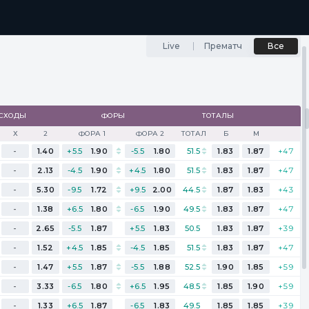
...
РЕЗУЛЬТАТЫ
Live
Прематч
Все
СХОДЫ
ФОРЫ
ТОТАЛЫ
Х
2
ФОРА 1
ФОРА 2
ТОТАЛ
Б
М
-
1.40
+5.5
1.90
-5.5
1.80
51.5
1.83
1.87
+47
-
2.13
-4.5
1.90
+4.5
1.80
51.5
1.83
1.87
+47
-
5.30
-9.5
1.72
+9.5
2.00
44.5
1.87
1.83
+43
-
1.38
+6.5
1.80
-6.5
1.90
49.5
1.83
1.87
+47
-
2.65
-5.5
1.87
+5.5
1.83
50.5
1.83
1.87
+39
-
1.52
+4.5
1.85
-4.5
1.85
51.5
1.83
1.87
+47
-
1.47
+5.5
1.87
-5.5
1.88
52.5
1.90
1.85
+59
-
3.33
-6.5
1.80
+6.5
1.95
48.5
1.85
1.90
+59
-
1.33
+6.5
1.87
-6.5
1.83
49.5
1.85
1.85
+39