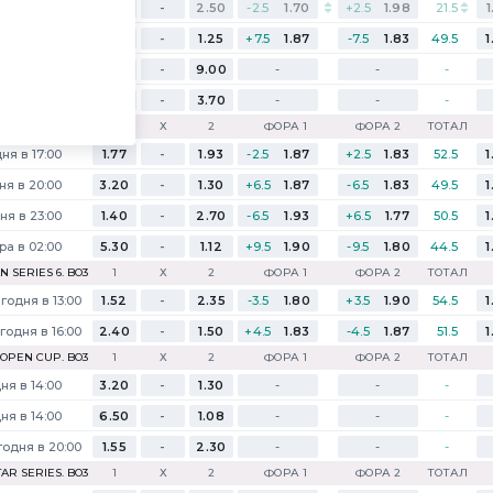
0:0
1.45
-
2.50
-2.5
1.70
+2.5
1.98
21.5
1
годня в 18:00
3.55
-
1.25
+7.5
1.87
-7.5
1.83
49.5
1
годня в 18:00
1.03
-
9.00
-
-
-
годня в 18:00
1.23
-
3.70
-
-
-
 BB STORM. BO3
1
Х
2
ФОРА 1
ФОРА 2
ТОТАЛ
ня в 17:00
1.77
-
1.93
-2.5
1.87
+2.5
1.83
52.5
1
ня в 20:00
3.20
-
1.30
+6.5
1.87
-6.5
1.83
49.5
1
ня в 23:00
1.40
-
2.70
-6.5
1.93
+6.5
1.77
50.5
1
ра в 02:00
5.30
-
1.12
+9.5
1.90
-9.5
1.80
44.5
1
 SERIES 6. BO3
1
Х
2
ФОРА 1
ФОРА 2
ТОТАЛ
годня в 13:00
1.52
-
2.35
-3.5
1.80
+3.5
1.90
54.5
1
годня в 16:00
2.40
-
1.50
+4.5
1.83
-4.5
1.87
51.5
1
 OPEN CUP. BO3
1
Х
2
ФОРА 1
ФОРА 2
ТОТАЛ
лов за карту
ня в 14:00
3.20
-
1.30
-
-
-
ня в 14:00
6.50
-
1.08
-
-
-
одня в 20:00
1.55
-
2.30
-
-
-
AR SERIES. BO3
1
Х
2
ФОРА 1
ФОРА 2
ТОТАЛ