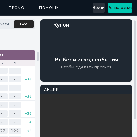
...
Войти
Регистрация
МЕДИА
ПРОМО
ПРИЛОЖЕНИЯ
ПОМОЩЬ
РЕЗУЛЬТАТЫ
матч
Все
Купон
АЛЫ
Выбери исход события
Б
М
чтобы сделать прогноз
-
-
-
-
+36
-
-
АКЦИИ
-
-
+36
PARI
Перейти
-
-
Фрибеты на
Мастерс
-
-
+36
-
-
+14
Осталось 16 Дней
.77
1.90
+44