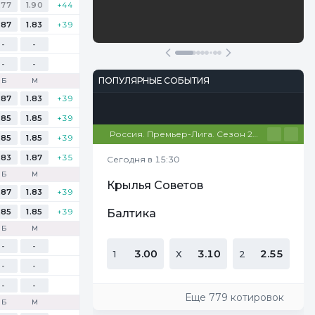
.77
1.90
+44
Участвовать
.87
1.83
+39
-
-
-
-
ПОПУЛЯРНЫЕ СОБЫТИЯ
Б
М
.87
1.83
+39
Футбол
Киберспорт
Теннис
Настольный теннис
Баскетбол
.85
1.85
+39
Россия. Премьер-Лига. Сезон 26/27
.85
1.85
+39
.83
1.87
+35
Сегодня в 15:30
Б
М
Крылья Советов
.87
1.83
+39
.85
1.85
+39
Балтика
Б
М
-
-
3.00
3.10
2.55
1
Х
2
-
-
-
-
Еще 779 котировок
Б
М