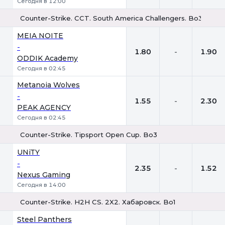
Сегодня в 12:00
Counter-Strike. CCT. South America Challengers. Bo3
1
Х
2
MEIA NOITE
-
1.80
-
1.90
ODDIK Academy
Сегодня в 02:45
Metanoia Wolves
-
1.55
-
2.30
PEAK AGENCY
Сегодня в 02:45
Counter-Strike. Tipsport Open Cup. Bo3
1
Х
2
UNiTY
-
2.35
-
1.52
Nexus Gaming
Сегодня в 14:00
Counter-Strike. H2H CS. 2X2. Хабаровск. Bo1
1
Х
2
Steel Panthers