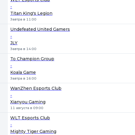
-
Titan King's Legion
Завтра в 11:00
Undefeated United Gamers
-
JLY
Завтра в 14:00
To Champion Group
-
Koala Game
Завтра в 16:00
WanZhen Esports Club
-
Xianyou Gaming
11 августа в 09:00
WLT Esports Club
-
Mighty Tiger Gaming