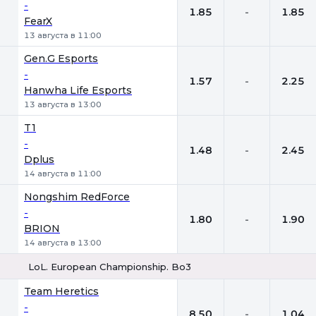
-
1.85
-
1.85
FearX
13 августа в 11:00
Gen.G Esports
-
1.57
-
2.25
Hanwha Life Esports
13 августа в 13:00
T1
-
1.48
-
2.45
Dplus
14 августа в 11:00
Nongshim RedForce
-
1.80
-
1.90
BRION
14 августа в 13:00
LoL. European Championship. Bo3
1
Х
2
Team Heretics
-
8.50
-
1.04