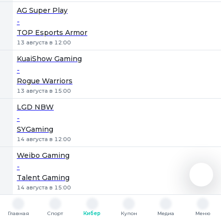
AG Super Play
-
TOP Esports Armor
13 августа в 12:00
KuaiShow Gaming
-
Rogue Warriors
13 августа в 15:00
LGD NBW
-
SYGaming
14 августа в 12:00
Weibo Gaming
-
Talent Gaming
14 августа в 15:00
Hero Jiujing
Главная
-
Спорт
Кибер
Купон
Медиа
Меню
Главная
Спорт
Кибер
Купон
Медиа
Меню