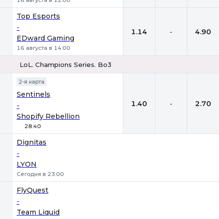
16 августа в 12:00
Top Esports
-
1.14
-
4.90
EDward Gaming
16 августа в 14:00
LoL. Champions Series. Bo3
1
Х
2
2-я карта
Sentinels
1.40
-
2.70
-
Shopify Rebellion
28:40
Dignitas
-
LYON
Сегодня в 23:00
FlyQuest
-
Team Liquid