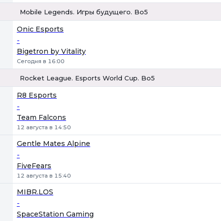
Mobile Legends. Игры будущего. Bo5
1
Х
2
Onic Esports
-
Bigetron by Vitality
Сегодня в 16:00
Rocket League. Esports World Cup. Bo5
1
Х
2
R8 Esports
-
Team Falcons
12 августа в 14:50
Gentle Mates Alpine
-
FiveFears
12 августа в 15:40
MIBR.LOS
-
SpaceStation Gaming