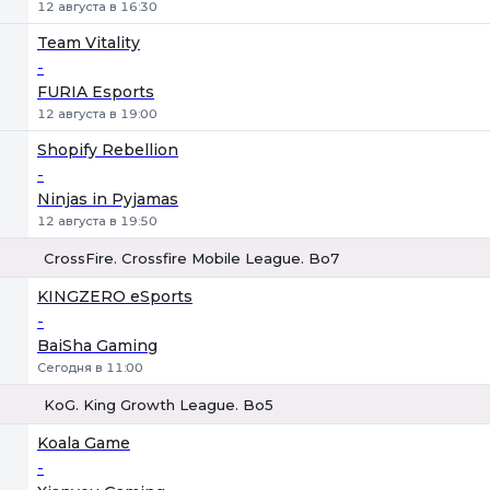
12 августа в 16:30
Team Vitality
-
FURIA Esports
12 августа в 19:00
Shopify Rebellion
-
Ninjas in Pyjamas
12 августа в 19:50
CrossFire. Crossfire Mobile League. Bo7
1
Х
2
KINGZERO eSports
-
BaiSha Gaming
Сегодня в 11:00
KoG. King Growth League. Bo5
1
Х
2
Koala Game
-