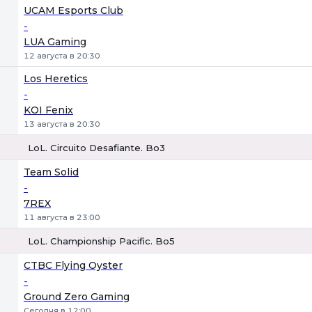
1
Х
2
UCAM Esports Club
-
LUA Gaming
12 августа в 20:30
Los Heretics
-
KOI Fenix
13 августа в 20:30
LoL. Circuito Desafiante. Bo3
1
Х
2
Team Solid
-
7REX
11 августа в 23:00
LoL. Championship Pacific. Bo5
1
Х
2
CTBC Flying Oyster
-
Ground Zero Gaming
Сегодня в 12:00