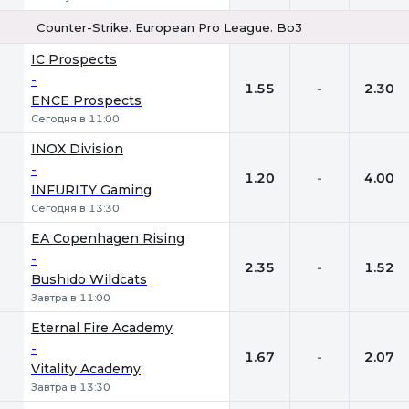
Counter-Strike. European Pro League. Bo3
1
Х
2
IC Prospects
-
1.55
-
2.30
ENCE Prospects
Сегодня в 11:00
INOX Division
-
1.20
-
4.00
INFURITY Gaming
Сегодня в 13:30
EA Copenhagen Rising
-
2.35
-
1.52
Bushido Wildcats
Завтра в 11:00
Eternal Fire Academy
-
1.67
-
2.07
Vitality Academy
Завтра в 13:30