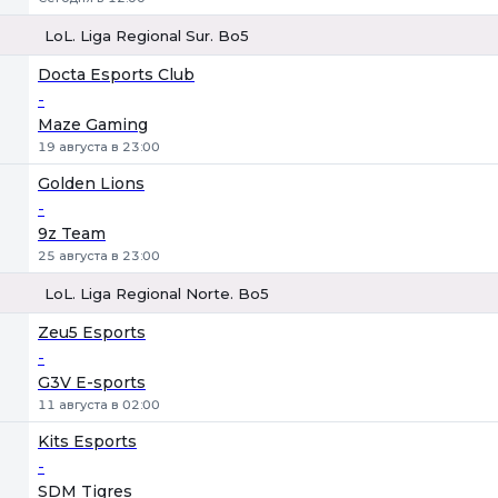
LoL. Liga Regional Sur. Bo5
1
Х
2
Docta Esports Club
-
Maze Gaming
19 августа в 23:00
Golden Lions
-
9z Team
25 августа в 23:00
LoL. Liga Regional Norte. Bo5
1
Х
2
Zeu5 Esports
-
G3V E-sports
11 августа в 02:00
Kits Esports
-
SDM Tigres