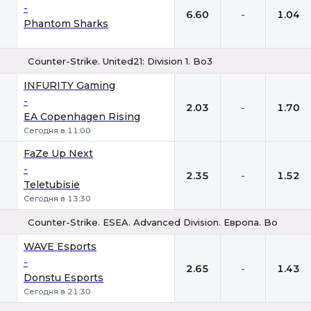
-
6.60
-
1.04
Phantom Sharks
Counter-Strike. United21: Division 1. Bo3
1
Х
2
INFURITY Gaming
-
2.03
-
1.70
EA Copenhagen Rising
Сегодня в 11:00
FaZe Up Next
-
2.35
-
1.52
Teletubisie
Сегодня в 13:30
Counter-Strike. ESEA. Advanced Division. Европа. Bo1
1
Х
2
WAVE Esports
-
2.65
-
1.43
Donstu Esports
Сегодня в 21:30