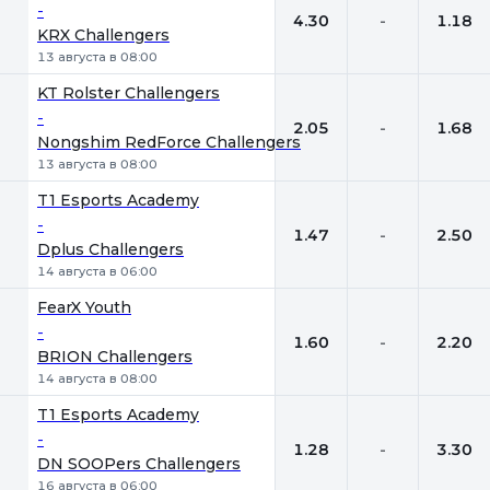
-
4.30
-
1.18
KRX Challengers
13 августа в 08:00
KT Rolster Challengers
-
2.05
-
1.68
Nongshim RedForce Challengers
13 августа в 08:00
T1 Esports Academy
-
1.47
-
2.50
Dplus Challengers
14 августа в 06:00
FearX Youth
-
1.60
-
2.20
BRION Challengers
14 августа в 08:00
T1 Esports Academy
-
1.28
-
3.30
DN SOOPers Challengers
16 августа в 06:00