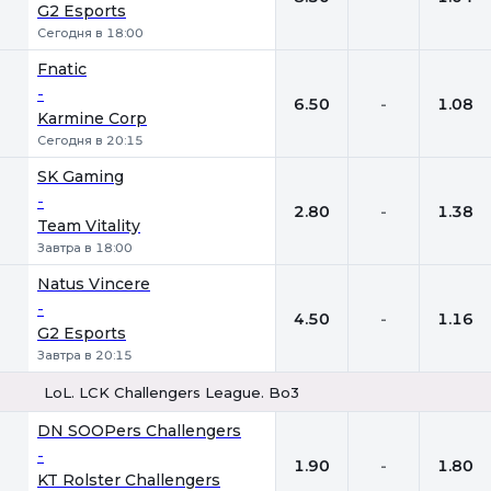
G2 Esports
Сегодня в 18:00
Fnatic
-
6.50
-
1.08
Karmine Corp
Сегодня в 20:15
SK Gaming
-
2.80
-
1.38
Team Vitality
Завтра в 18:00
Natus Vincere
-
4.50
-
1.16
G2 Esports
Завтра в 20:15
LoL. LCK Challengers League. Bo3
1
Х
2
DN SOOPers Challengers
-
1.90
-
1.80
KT Rolster Challengers