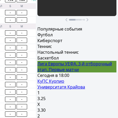
АЛ
Б
М
Участвовать
-
-
-
-
АЛ
Б
М
Популярные события
-
-
Футбол
Киберспорт
-
-
Теннис
-
-
Настольный теннис
-
-
Баскетбол
-
-
Лига Европы УЕФА. 3-й отборочный
этап. Первые матчи
-
-
Сегодня в 18:00
-
-
КуПС Куопио
-
-
Университатя Крайова
-
-
1
3.25
-
-
Х
-
-
3.30
-
-
2