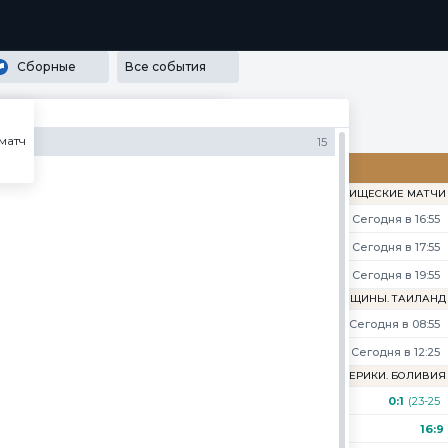
РАММА ЛОЯЛЬНОСТИ
SECRET
МЕДИА
ПРИЛОЖЕНИЯ
Сборные
Все события
матч
43
15
ЖЕНЩИНЫ. ТОВАРИЩЕСКИЕ МАТЧИ
Сегодня в 16:55
Сегодня в 17:55
Сегодня в 19:55
V-ЛИГА ЮГО-ВОСТОЧНОЙ АЗИИ. ЖЕНЩИНЫ. ТАИЛАНД
Сегодня в 08:55
Сегодня в 12:25
ы. Доминиканская Республика
КУБОК ЮЖНОЙ АМЕРИКИ. БОЛИВИЯ
0:1
(23-25
16*-9
)
16:9