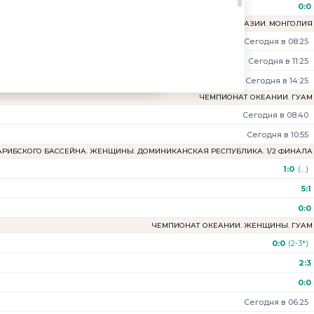
0:0
ЧЕМПИОНАТ ВОСТОЧНОЙ АЗИИ. МОНГОЛИЯ
Сегодня в 08:25
Сегодня в 11:25
Сегодня в 14:25
ЧЕМПИОНАТ ОКЕАНИИ. ГУАМ
НЫ. ДОМИНИКАНСКАЯ РЕСПУБЛИКА. 1/2 ФИНАЛА
Сегодня в 08:40
Сегодня в 10:55
АРИБСКОГО БАССЕЙНА. ЖЕНЩИНЫ. ДОМИНИКАНСКАЯ РЕСПУБЛИКА. 1/2 ФИНАЛА
1:0
(25-
(…)
5-1*
)
5:1
0:0
ЧЕМПИОНАТ ОКЕАНИИ. ЖЕНЩИНЫ. ГУАМ
0:0
(2-3*)
2:3
0:0
Сегодня в 06:25