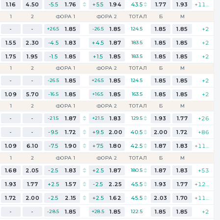
1.16
4.50
-5.5
1.76
+5.5
1.94
43.5
1.77
1.93
+113
1
2
ФОРА 1
ФОРА 2
ТОТАЛ
Б
М
-
-
+26.5
1.85
-26.5
1.85
124.5
1.85
1.85
+2
1.55
2.30
-4.5
1.83
+4.5
1.87
183.5
1.85
1.85
+2
1.75
1.95
-1.5
1.85
+1.5
1.85
183.5
1.85
1.85
+2
1
2
ФОРА 1
ФОРА 2
ТОТАЛ
Б
М
-
-
-26.5
1.85
+26.5
1.85
124.5
1.85
1.85
+2
1.09
5.70
-16.5
1.85
+16.5
1.85
163.5
1.85
1.85
+2
1
2
ФОРА 1
ФОРА 2
ТОТАЛ
Б
М
21
-
-
-21.5
1.87
+21.5
1.83
129.5
1.93
1.77
+26
-
-
-9.5
1.72
+9.5
2.00
40.5
2.00
1.72
+86
1.09
6.10
-7.5
1.90
+7.5
1.80
42.5
1.87
1.83
+111
1
2
ФОРА 1
ФОРА 2
ТОТАЛ
Б
М
1.68
2.05
-2.5
1.83
+2.5
1.87
180.5
1.87
1.83
+53
1.93
1.77
+2.5
1.57
-2.5
2.25
45.5
1.93
1.77
+125
1.72
2.00
-2.5
2.15
+2.5
1.62
45.5
2.03
1.70
+115
-
-
-28.5
1.85
+28.5
1.85
122.5
1.85
1.85
+2