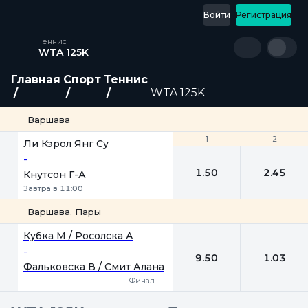
Войти
Регистрация
Теннис
WTA 125K
Главная
Спорт
Теннис
WTA 125K
Варшава
1
1
2
2
Ли Кэрол Янг Су
-
1.50
2.45
Кнутсон Г-А
Завтра в 11:00
Варшава. Пары
1
2
Кубка М / Росолска А
-
9.50
1.03
Фальковска В / Смит Алана
Финал